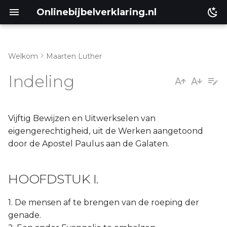
Onlinebijbelverklaring.nl
Welkom
Maarten Luther
HOOFDSTUK I.
Galaten
Indeling
HOOFDSTUK II.
HOOFDSTUK III.
Vijftig Bewijzen en Uitwerkselen van
eigengerechtigheid, uit de Werken aangetoond
HOOFDSTUK IV.
door de Apostel Paulus aan de Galaten.
HOOFDSTUK V.
HOOFDSTUK I.
HOOFDSTUK VI.
1. De mensen af te brengen van de roeping der
genade.