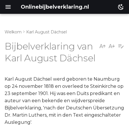
Onlinebijbelverklaring.nl
Welkom
Karl August Dächsel
Inleiding
Matthéüs
Bijbelverklaring van
Genesis
Markus
Karl August Dächsel
Éxodus
Lukas
Karl August Dächsel werd geboren te Naumburg
Leviticus
Johannes
op 24 november 1818 en overleed te Steinkirche op
23 september 1901. Hij was een Duits predikant en
Numeri
Handelingen
auteur van een bekende en wijdverspreide
Bijbelverklaring, 'nach der Deutschen Übersetzung
Ruth
Romeinen
Dr. Martin Luthers, mit in den Text eingeschalteter
Auslegung'.
Prediker
1 Korinthe