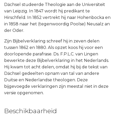
Dächsel studeerde Theologie aan de Universiteit
Joël
2 Korinthe
van Leipzig. In 1847 wordt hij predikant te
Hirschfeld. In 1852 vertrekt hij naar Hohenbocka en
Jona
Galaten
in 1858 naar het (tegenwoordig Poolse) Neusalz an
der Oder.
Hábakuk
Éfeze
Zijn Bijbelverklaring schreef hij in zeven delen
Filippenzen
tussen 1862 en 1880. Als opzet koos hij voor een
doorlopende parafrase. Ds. F.P.L.C. van Lingen
Kolossenzen
bewerkte deze Bijbelverklaring in het Nederlands.
Hij kwam tot acht delen, omdat hij bij de tekst van
1 Thessalonicenzen
Dächsel gedeelten opnam van tal van andere
Duitse en Nederlandse theologen. Deze
2 Thessalonicenzen
bijgevoegde verklaringen zijn meestal niet in deze
versie opgenomen.
1 Timótheüs
2 Timótheüs
Beschikbaarheid