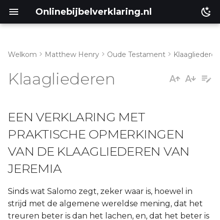
Onlinebijbelverklaring.nl
Welkom
Matthew Henry
Oude Testament
Klaagliederen
Matthéüs
Klaagliederen
Markus
EEN VERKLARING MET
Lukas
PRAKTISCHE OPMERKINGEN
Johannes
VAN DE KLAAGLIEDEREN VAN
Handelingen
JEREMIA
Romeinen
Sinds wat Salomo zegt, zeker waar is, hoewel in
strijd met de algemene wereldse mening, dat het
1 Korinthe
treuren beter is dan het lachen, en, dat het beter is