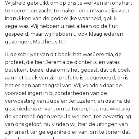
Wijsheid gebruikt om op ons te werken en ons hart
Titus
te roeren, en zacht te maken en ontvankelijk voor
indrukken van de goddelijke waarheid, gelijk
Filémon
zegelwas. Wij hebben u niet alleen op de fluit
gespeeld, maar wij hebben u ook klaagliederen
Hebreeën
gezongen, Mattheüs 11:11.
Jakobus
II. de schrijver van dit boek; het was Jeremia, de
profeet, die hier Jeremia de dichter is, en vates
1 Petrus
betekent beide; daarom is het gepast, dat dit boek
aan het boek van zijn profetie is toegevoegd, en is
2 Petrus
het er een aanhangsel van. Wij vonden daar de
voorspellingen in bijzonderheden van de
1 Johannes
verwoesting van Juda en Jeruzalem, en daarna de
geschiedenis er van, om te tonen, hoe nauwkeurig
2 Johannes
de voorspellingen vervuld werden, ter bevestiging
van ons geloof; nu vinden wij hier de uitingen van
3 Johannes
zijn smart ter gelegenheid er van, om te tonen dat