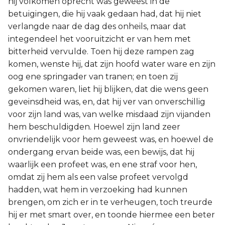
hij volkomen oprecht was geweest in de
Judas
betuigingen, die hij vaak gedaan had, dat hij niet
verlangde naar de dag des onheils, maar dat
Openbaring
integendeel het vooruitzicht er van hem met
bitterheid vervulde. Toen hij deze rampen zag
komen, wenste hij, dat zijn hoofd water ware en zijn
oog ene springader van tranen; en toen zij
gekomen waren, liet hij blijken, dat die wens geen
geveinsdheid was, en, dat hij ver van onverschillig
voor zijn land was, van welke misdaad zijn vijanden
hem beschuldigden. Hoewel zijn land zeer
onvriendelijk voor hem geweest was, en hoewel de
ondergang ervan beide was, een bewijs, dat hij
waarlijk een profeet was, en ene straf voor hen,
omdat zij hem als een valse profeet vervolgd
hadden, wat hem in verzoeking had kunnen
brengen, om zich er in te verheugen, toch treurde
hij er met smart over, en toonde hiermee een beter