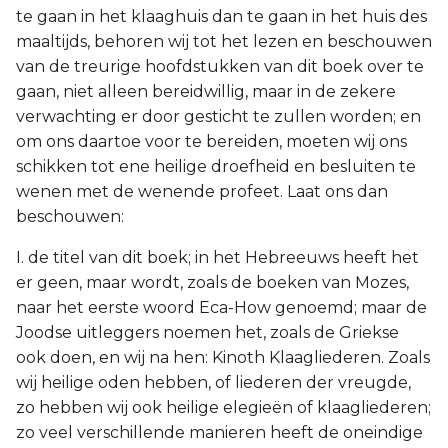
te gaan in het klaaghuis dan te gaan in het huis des
2 Korinthe
maaltijds, behoren wij tot het lezen en beschouwen
van de treurige hoofdstukken van dit boek over te
Galaten
gaan, niet alleen bereidwillig, maar in de zekere
verwachting er door gesticht te zullen worden; en
Éfeze
om ons daartoe voor te bereiden, moeten wij ons
schikken tot ene heilige droefheid en besluiten te
Filipenzen
wenen met de wenende profeet. Laat ons dan
beschouwen:
Kolossenzen
I. de titel van dit boek; in het Hebreeuws heeft het
1 Thessalonicenzen
er geen, maar wordt, zoals de boeken van Mozes,
naar het eerste woord Eca-How genoemd; maar de
2 Thessalonicenzen
Joodse uitleggers noemen het, zoals de Griekse
ook doen, en wij na hen: Kinoth Klaagliederen. Zoals
1 Timótheüs
wij heilige oden hebben, of liederen der vreugde,
zo hebben wij ook heilige elegieën of klaagliederen;
2 Timótheüs
zo veel verschillende manieren heeft de oneindige