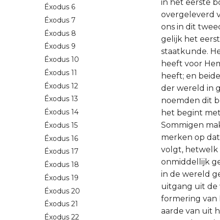
in het eerste 
Éxodus 6
overgeleverd va
Éxodus 7
ons in dit twe
Éxodus 8
gelijk het eer
Éxodus 9
staatkunde. H
Éxodus 10
heeft voor Hem
Éxodus 11
heeft; en beide
Éxodus 12
der wereld in g
Éxodus 13
noemden dit bo
Éxodus 14
het begint met
Sommigen make
Éxodus 15
merken op dat 
Éxodus 16
volgt, hetwel
Éxodus 17
onmiddellijk g
Éxodus 18
in de wereld g
Éxodus 19
uitgang uit de 
Éxodus 20
formering van 
Éxodus 21
aarde van uit 
Éxodus 22