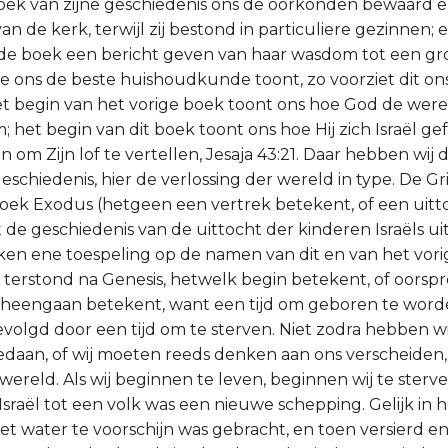
boek van zijne geschiedenis ons de oorkonden bewaard 
n de kerk, terwijl zij bestond in particuliere gezinnen; 
ede boek een bericht geven van haar wasdom tot een gro
ste ons de beste huishoudkunde toont, zo voorziet dit on
et begin van het vorige boek toont ons hoe God de wer
; het begin van dit boek toont ons hoe Hij zich Israël g
n om Zijn lof te vertellen, Jesaja 43:21. Daar hebben wij
eschiedenis, hier de verlossing der wereld in type. De Gr
ek Exodus (hetgeen een vertrek betekent, of een uitt
 de geschiedenis van de uittocht der kinderen Israëls ui
n ene toespeling op de namen van dit en van het vori
terstond na Genesis, hetwelk begin betekent, of oorsp
k heengaan betekent, want een tijd om geboren te wor
evolgd door een tijd om te sterven. Niet zodra hebben wi
edaan, of wij moeten reeds denken aan ons verscheiden
wereld. Als wij beginnen te leven, beginnen wij te sterv
Israël tot een volk was een nieuwe schepping. Gelijk in 
het water te voorschijn was gebracht, en toen versierd e