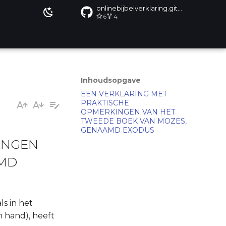
onlinebijbelverklaring.github.io
6
4
Inhoudsopgave
EEN VERKLARING MET
PRAKTISCHE
OPMERKINGEN VAN HET
TWEEDE BOEK VAN MOZES,
GENAAMD EXODUS
INGEN
AMD
ls in het
n hand), heeft