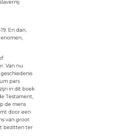
lavernij
19. En dan,
argenomen,
of
er. Van nu
e geschiedenis
rum pars
ijn in dit boek
de Testament,
op de mens
mt door een
ns van groot
t bezitten ter