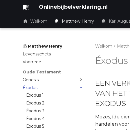
Onlinebijbelverklaring.nl
Welkom
Matthew Henry
Karl Augu
Matthew Henry
Welkom
Matth
Levensschets
Éxodus
Voorrede
Oude Testament
Genesis
EEN VER
Éxodus
VAN HET
Éxodus 1
EXODUS
Éxodus 2
Éxodus 3
Mozes, (de die
Éxodus 4
handelen voor 
Éxodus 5