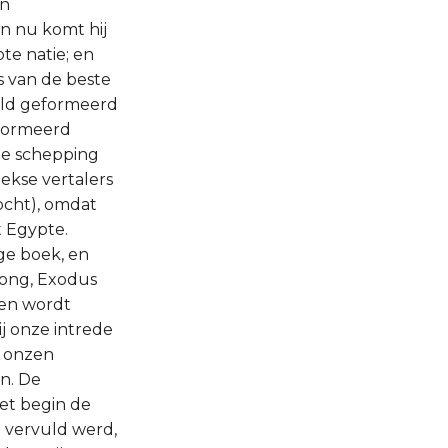
en
en nu komt hij
te natie; en
s van de beste
eld geformeerd
eformeerd
 de schepping
iekse vertalers
ocht), omdat
t Egypte.
ge boek, en
rong, Exodus
den wordt
j onze intrede
, onzen
en. De
het begin de
n vervuld werd,