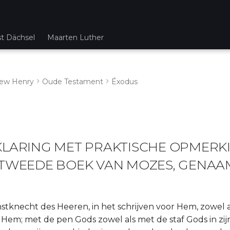
st Dächsel
Maarten Luther
ew Henry
Oude Testament
Éxodus
KLARING MET PRAKTISCHE OPMERK
 TWEEDE BOEK VAN MOZES, GENA
nstknecht des Heeren, in het schrijven voor Hem, zowel a
Hem; met de pen Gods zowel als met de staf Gods in zij