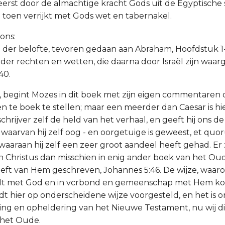
eerst door de almachtige kracht Gods uit de Egyptische s
toen verrijkt met Gods wet en tabernakel.
ons:
ng der belofte, tevoren gedaan aan Abraham, Hoofdstuk 1-
ng der rechten en wetten, die daarna door Israël zijn wa
40.
, begint Mozes in dit boek met zijn eigen commentaren 
n te boek te stellen; maar een meerder dan Caesar is hi
schrijver zelf de held van het verhaal, en geeft hij ons d
 waarvan hij zelf oog - en oorgetuige is geweest, et quo
waaraan hij zelf een zeer groot aandeel heeft gehad. Er z
 Christus dan misschien in enig ander boek van het Ou
eft van Hem geschreven, Johannes 5:46. De wijze, waar
t met God en in vcrbond en gemeenschap met Hem ko
dt hier op onderscheidene wijze voorgesteld, en het is o
ring en opheldering van het Nieuwe Testament, nu wij di
 het Oude.