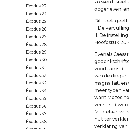
zo werd Israël 
Éxodus 23
opgeheven, en 
Éxodus 24
Dit boek geeft 
Éxodus 25
I. De vervulli
Éxodus 26
II. De instelli
Éxodus 27
Hoofdstuk 20-
Éxodus 28
Éxodus 29
Evenals Caesar
Éxodus 30
gedenkschrifte
Éxodus 31
voortaan is de 
Éxodus 32
van de dingen,
magna fait, en 
Éxodus 33
meer typen van
Éxodus 34
want Mozes he
Éxodus 35
verzoend word
Éxodus 36
Middelaar, wor
Éxodus 37
nut ter verkla
Éxodus 38
verklaring van