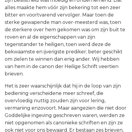
zijn beslistheid was moedig en ondernemend. Dat
Esther
alles maakte hem vóór zijn bekering tot een zeer
bitter en voortvarend vervolger. Maar toen de
Job
sterke gewapende man over-meesterd was, toen
de sterkere over hem gekomen was om zijn buit te
Psalmen
roven en al de eigenschappen van zijn
tegenstander te heiligen, toen werd deze de
Spreuken
bekwaamste en ijverigste prediker; beter geschikt
om zielen te winnen dan enig ander. Wij hebben
Prediker
van hem in de canon der Heilige Schrift veertien
brieven.
Hooglied
Het is zeer waarschijnlijk dat hij in de loop van zijn
bediening verscheidene meer schreef, die
Jesaja
overvloedig nuttig zouden zijn voor lering,
Jeremía
vermaning enzovoort. Maar aangezien die niet door
Goddelijke ingeving geschreven waren, werden ze
Klaagliederen
niet opgenomen als canonieke schriften en zijn ze
ook niet voor ons bewaard. Er bestaan zes brieven,