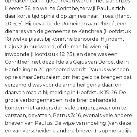
opmaken dat hij geschreven werd in het jaar onzes
Hábakuk
Heeren 56, en wel te Corinthe, terwijl Paulus zich
daar korte tijd ophield op zijn reis naar Troas. (Hand.
Zefánja
20: 5, 6). Hij beval bij de Romeinen aan Phebé, een
dienares van de gemeente te Kenchrea (Hoofdstuk
Haggaï
16) welke plaats bij Korinthe behoorde. Hij noemt
Gajus zijn huiswaard, of de man bij wien hij
Zacharía
inwoonde (Hoofdstuk 16: 23); en deze was een
Corinthiër, niet dezelfde aIs Gajus van Derbe, die in
Maleáchi
Handelingen 20 genoemd wordt. Paulus was toen
op reis naar Jeruzalem, om het geld te brengen dat
verzameld was voor de arme heiligen aldaar; en
daarvan maakt hij melding in Hoofdstuk 15: 26. De
grote verborgenheden in de brief behandeld,
konden niet anders dan vele dingen, zwaar om te
verstaan, bevatten, Petrus 3: 16, evenals vele andere
brieven van Paulus. De wijze van indeling (van deze
en van verscheidene andere brieven) is opmerkelijk.