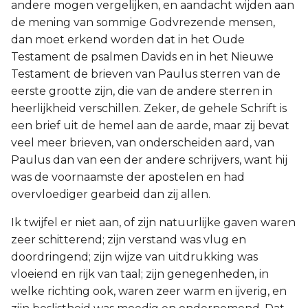
andere mogen vergelijken, en aandacht wijden aan
Ruth
de mening van sommige Godvrezende mensen,
dan moet erkend worden dat in het Oude
1 Samuël
Testament de psalmen Davids en in het Nieuwe
Testament de brieven van Paulus sterren van de
2 Samuël
eerste grootte zijn, die van de andere sterren in
heerlijkheid verschillen. Zeker, de gehele Schrift is
1 Koningen
een brief uit de hemel aan de aarde, maar zij bevat
veel meer brieven, van onderscheiden aard, van
2 Koningen
Paulus dan van een der andere schrijvers, want hij
was de voornaamste der apostelen en had
1 Kronieken
overvloediger gearbeid dan zij allen.
Ik twijfel er niet aan, of zijn natuurlijke gaven waren
2 Kronieken
zeer schitterend; zijn verstand was vlug en
Ezra
doordringend; zijn wijze van uitdrukking was
vloeiend en rijk van taal; zijn genegenheden, in
Nehémia
welke richting ook, waren zeer warm en ijverig, en