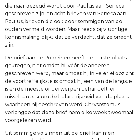
Ezechiël
die naar gezegd wordt door Paulus aan Seneca
geschreven zijn, en acht brieven van Seneca aan
Daniël
Paulus, brieven die ook door sommigen van de
ouden vermeld worden. Maar reeds bij vluchtige
Hoséa
kennismaking blijkt dat ze verdacht, dat ze onecht
zijn.
Joël
De brief aan de Romeinen heeft de eerste plaats
gekregen, niet omdat hij vóór de anderen
Amos
geschreven werd, maar omdat hij in velerlei opzicht
de voortreffelijkste is: omdat hij een van de langste
Obadja
is en de meeste onderwerpen behandelt; en
misschien ook om de belangrijkheid van de plaats
Jona
waarheen hij geschreven werd. Chrysostomus
Micha
verlangde dat deze brief hem elke week tweemaal
voorgelezen werd.
Nahum
Uit sommige volzinnen uit de brief kan men