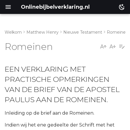
Onlinebijbelverklaring.nl
Welkom
Matthew Henry
Nieuwe Testament
Romeinen
Genesis
Romeinen
Éxodus
EEN VERKLARING MET
Leviticus
PRACTISCHE OPMERKINGEN
Numeri
VAN DE BRIEF VAN DE APOSTEL
Deuteronomium
PAULUS AAN DE ROMEINEN.
Jozua
Inleiding op de brief aan de Romeinen.
Richteren
Indien wij het ene gedeelte der Schrift met het