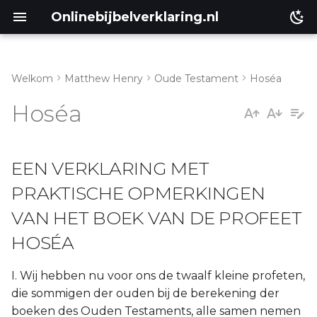
Onlinebijbelverklaring.nl
Welkom
Matthew Henry
Oude Testament
Hoséa
Matthéüs
Hoséa
Markus
EEN VERKLARING MET
Lukas
PRAKTISCHE OPMERKINGEN
Johannes
VAN HET BOEK VAN DE PROFEET
Handelingen
HOSÉA
Romeinen
I. Wij hebben nu voor ons de twaalf kleine profeten,
die sommigen der ouden bij de berekening der
1 Korinthe
boeken des Ouden Testaments, alle samen nemen