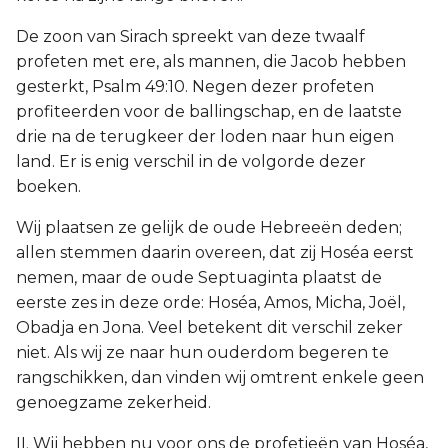
Judas
De zoon van Sirach spreekt van deze twaalf
profeten met ere, als mannen, die Jacob hebben
Openbaring
gesterkt, Psalm 49:10. Negen dezer profeten
profiteerden voor de ballingschap, en de laatste
drie na de terugkeer der loden naar hun eigen
land. Er is enig verschil in de volgorde dezer
boeken.
Wij plaatsen ze gelijk de oude Hebreeën deden;
allen stemmen daarin overeen, dat zij Hoséa eerst
nemen, maar de oude Septuaginta plaatst de
eerste zes in deze orde: Hoséa, Amos, Micha, Joël,
Obadja en Jona. Veel betekent dit verschil zeker
niet. Als wij ze naar hun ouderdom begeren te
rangschikken, dan vinden wij omtrent enkele geen
genoegzame zekerheid.
II. Wij hebben nu voor ons de profetieën van Hoséa,