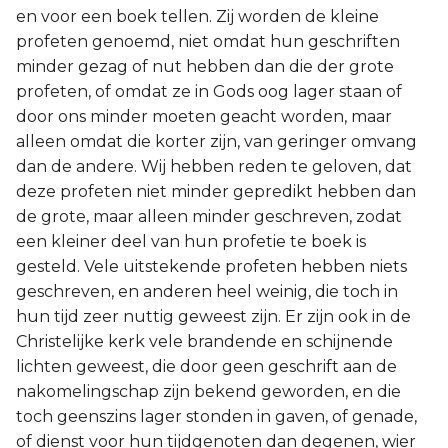
en voor een boek tellen. Zij worden de kleine
2 Korinthe
profeten genoemd, niet omdat hun geschriften
minder gezag of nut hebben dan die der grote
Galaten
profeten, of omdat ze in Gods oog lager staan of
door ons minder moeten geacht worden, maar
Éfeze
alleen omdat die korter zijn, van geringer omvang
dan de andere. Wij hebben reden te geloven, dat
Filipenzen
deze profeten niet minder gepredikt hebben dan
de grote, maar alleen minder geschreven, zodat
Kolossenzen
een kleiner deel van hun profetie te boek is
gesteld. Vele uitstekende profeten hebben niets
1 Thessalonicenzen
geschreven, en anderen heel weinig, die toch in
hun tijd zeer nuttig geweest zijn. Er zijn ook in de
2 Thessalonicenzen
Christelijke kerk vele brandende en schijnende
lichten geweest, die door geen geschrift aan de
1 Timótheüs
nakomelingschap zijn bekend geworden, en die
toch geenszins lager stonden in gaven, of genade,
2 Timótheüs
of dienst voor hun tijdgenoten dan degenen, wier