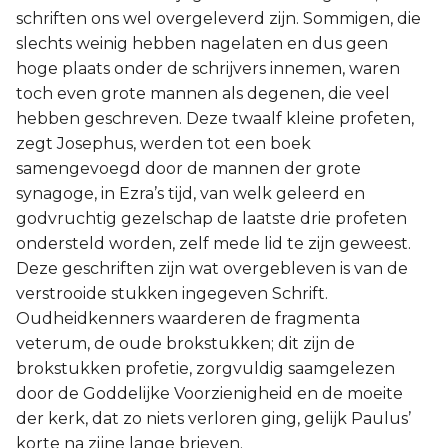
schriften ons wel overgeleverd zijn. Sommigen, die
Titus
slechts weinig hebben nagelaten en dus geen
hoge plaats onder de schrijvers innemen, waren
Filémon
toch even grote mannen als degenen, die veel
hebben geschreven. Deze twaalf kleine profeten,
Hebreeën
zegt Josephus, werden tot een boek
samengevoegd door de mannen der grote
Jakobus
synagoge, in Ezra’s tijd, van welk geleerd en
godvruchtig gezelschap de laatste drie profeten
1 Petrus
ondersteld worden, zelf mede lid te zijn geweest.
2 Petrus
Deze geschriften zijn wat overgebleven is van de
verstrooide stukken ingegeven Schrift.
1 Johannes
Oudheidkenners waarderen de fragmenta
veterum, de oude brokstukken; dit zijn de
2 Johannes
brokstukken profetie, zorgvuldig saamgelezen
door de Goddelijke Voorzienigheid en de moeite
3 Johannes
der kerk, dat zo niets verloren ging, gelijk Paulus’
korte na zijne lange brieven.