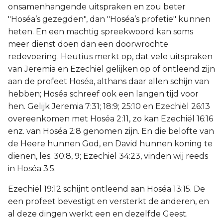
onsamenhangende uitspraken en zou beter
"Hoséa’s gezegden", dan "Hoséa’s profetie" kunnen
heten. En een machtig spreekwoord kan soms
meer dienst doen dan een doorwrochte
redevoering. Heutius merkt op, dat vele uitspraken
van Jeremia en Ezechiël gelijken op of ontleend zijn
aan de profeet Hoséa, althans daar allen schijn van
hebben; Hoséa schreef ook een langen tijd voor
hen. Gelijk Jeremia 7:31; 18:9; 25:10 en Ezechiël 26:13
overeenkomen met Hoséa 2:11, zo kan Ezechiël 16:16
enz. van Hoséa 2:8 genomen zijn. En die belofte van
de Heere hunnen God, en David hunnen koning te
dienen, les. 30:8, 9; Ezechiël 34:23, vinden wij reeds
in Hoséa 3:5.
Ezechiël 19:12 schijnt ontleend aan Hoséa 13:15. De
een profeet bevestigt en versterkt de anderen, en
al deze dingen werkt een en dezelfde Geest.