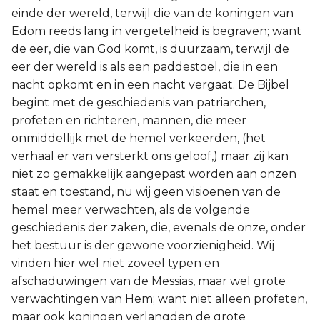
einde der wereld, terwijl die van de koningen van
Titus
Edom reeds lang in vergetelheid is begraven; want
de eer, die van God komt, is duurzaam, terwijl de
Filémon
eer der wereld is als een paddestoel, die in een
nacht opkomt en in een nacht vergaat. De Bijbel
Hebreeën
begint met de geschiedenis van patriarchen,
profeten en richteren, mannen, die meer
Jakobus
onmiddellijk met de hemel verkeerden, (het
verhaal er van versterkt ons geloof,) maar zij kan
1 Petrus
niet zo gemakkelijk aangepast worden aan onzen
2 Petrus
staat en toestand, nu wij geen visioenen van de
hemel meer verwachten, als de volgende
1 Johannes
geschiedenis der zaken, die, evenals de onze, onder
het bestuur is der gewone voorzienigheid. Wij
2 Johannes
vinden hier wel niet zoveel typen en
afschaduwingen van de Messias, maar wel grote
3 Johannes
verwachtingen van Hem; want niet alleen profeten,
maar ook koningen verlangden de grote