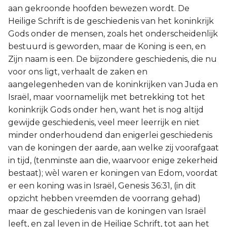
aan gekroonde hoofden bewezen wordt. De
2 Korinthe
Heilige Schrift is de geschiedenis van het koninkrijk
Gods onder de mensen, zoals het onderscheidenlijk
Galaten
bestuurd is geworden, maar de Koning is een, en
Zijn naam is een. De bijzondere geschiedenis, die nu
Éfeze
voor ons ligt, verhaalt de zaken en
aangelegenheden van de koninkrijken van Juda en
Filipenzen
Israël, maar voornamelijk met betrekking tot het
koninkrijk Gods onder hen, want het is nog altijd
Kolossenzen
gewijde geschiedenis, veel meer leerrijk en niet
minder onderhoudend dan enigerlei geschiedenis
1 Thessalonicenzen
van de koningen der aarde, aan welke zij voorafgaat
in tijd, (tenminste aan die, waarvoor enige zekerheid
2 Thessalonicenzen
bestaat); wèl waren er koningen van Edom, voordat
er een koning was in Israël, Genesis 36:31, (in dit
1 Timótheüs
opzicht hebben vreemden de voorrang gehad)
maar de geschiedenis van de koningen van Israël
2 Timótheüs
leeft, en zal leven in de Heilige Schrift, tot aan het