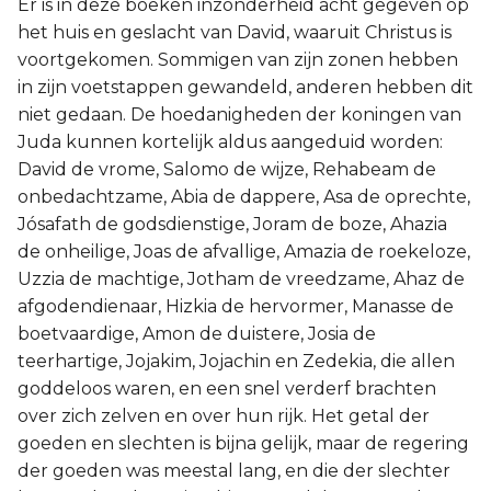
Er is in deze boeken inzonderheid acht gegeven op
het huis en geslacht van David, waaruit Christus is
voortgekomen. Sommigen van zijn zonen hebben
in zijn voetstappen gewandeld, anderen hebben dit
niet gedaan. De hoedanigheden der koningen van
Juda kunnen kortelijk aldus aangeduid worden:
David de vrome, Salomo de wijze, Rehabeam de
onbedachtzame, Abia de dappere, Asa de oprechte,
Jósafath de godsdienstige, Joram de boze, Ahazia
de onheilige, Joas de afvallige, Amazia de roekeloze,
Uzzia de machtige, Jotham de vreedzame, Ahaz de
afgodendienaar, Hizkia de hervormer, Manasse de
boetvaardige, Amon de duistere, Josia de
teerhartige, Jojakim, Jojachin en Zedekia, die allen
goddeloos waren, en een snel verderf brachten
over zich zelven en over hun rijk. Het getal der
goeden en slechten is bijna gelijk, maar de regering
der goeden was meestal lang, en die der slechter