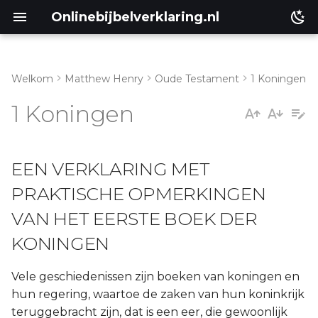
Onlinebijbelverklaring.nl
Welkom
Matthew Henry
Oude Testament
1 Koningen
Matthéüs
1 Koningen
Markus
EEN VERKLARING MET
Lukas
PRAKTISCHE OPMERKINGEN
Johannes
VAN HET EERSTE BOEK DER
Handelingen
KONINGEN
Romeinen
Vele geschiedenissen zijn boeken van koningen en
hun regering, waartoe de zaken van hun koninkrijk
1 Korinthe
teruggebracht zijn, dat is een eer, die gewoonlijk