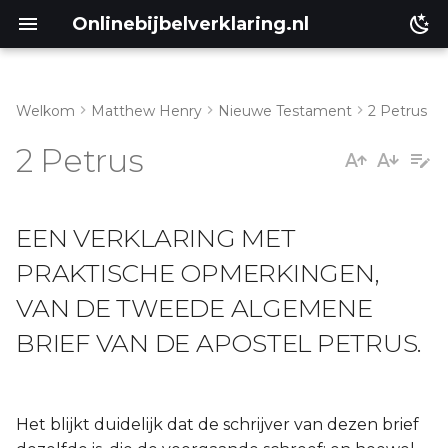
Onlinebijbelverklaring.nl
Welkom
Matthew Henry
Nieuwe Testament
2 Petrus
Genesis
2 Petrus
Éxodus
EEN VERKLARING MET
Leviticus
PRAKTISCHE OPMERKINGEN,
Numeri
VAN DE TWEEDE ALGEMENE
Deuteronomium
BRIEF VAN DE APOSTEL PETRUS.
Jozua
Het blijkt duidelijk dat de schrijver van dezen brief
Richteren