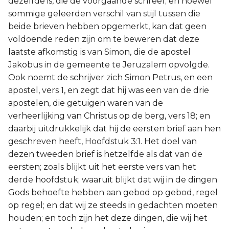
dezelfde is, die de voorgaande schreef; en hoewel
sommige geleerden verschil van stijl tussen die
Ruth
beide brieven hebben opgemerkt, kan dat geen
voldoende reden zijn om te beweren dat deze
1 Samuël
laatste afkomstig is van Simon, die de apostel
Jakobus in de gemeente te Jeruzalem opvolgde.
2 Samuël
Ook noemt de schrijver zich Simon Petrus, en een
apostel, vers 1, en zegt dat hij was een van de drie
1 Koningen
apostelen, die getuigen waren van de
2 Koningen
verheerlijking van Christus op de berg, vers 18; en
daarbij uitdrukkelijk dat hij de eersten brief aan hen
1 Kronieken
geschreven heeft, Hoofdstuk 3:1. Het doel van
dezen tweeden brief is hetzelfde als dat van de
2 Kronieken
eersten; zoals blijkt uit het eerste vers van het
derde hoofdstuk; waaruit blijkt dat wij in de dingen
Ezra
Gods behoefte hebben aan gebod op gebod, regel
op regel; en dat wij ze steeds in gedachten moeten
Nehémia
houden; en toch zijn het deze dingen, die wij het