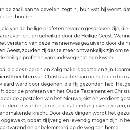
n de zaak aan te bevelen, zegt hij hun wat hij wenst, dat
oeten houden:
 die van de heilige profeten tevoren gesproken zijn, die
ren, verlicht en geheiligd door de Heilige Geest. Wannee
 het verstand van deze mannenwas gezuiverd door de h
en Geest, zouden zij des te meer ontvankelijk zijn om t
de heilige profeten van Godswege tot hen kwam.
od, die des Heeren en Zaligmakers apostelen zijn. Daa
dienstknechten van Christus achtslaan op hetgeen hun al
klaard werd door degenen, die Hij gezonden had. Hetg
ft door de profeten van het Oude Testament en Christ
oor de apostelen van het Nieuwe, eist en verdient gest
ouden te worden, en zij, die dat gedurig overpeinzen,
vendmakende kracht. Door deze dingen wordt het gezui
 opgewekt, opdat zij ijverig en levendig mogen zijn in h
n voortvarend en onbelemmerd op de weg ten hemel.