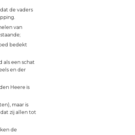
 dat de vaders
epping.
melen van
estaande;
loed bedekt
d als een schat
els en der
 den Heere is
en), maar is
at zij allen tot
lken de