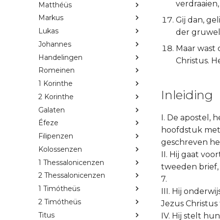
verdraaien,
Matthéüs
Markus
Gij dan, ge
Lukas
der gruwel
Johannes
Maar wast 
Handelingen
Christus. H
Romeinen
1 Korinthe
Inleiding
2 Korinthe
Galaten
I. De apostel, 
Éfeze
hoofdstuk met
Filipenzen
geschreven heef
Kolossenzen
II. Hij gaat v
1 Thessalonicenzen
tweeden brief, 
2 Thessalonicenzen
7.
1 Timótheüs
III. Hij onder
2 Timótheüs
Jezus Christus 
Titus
IV. Hij stelt 