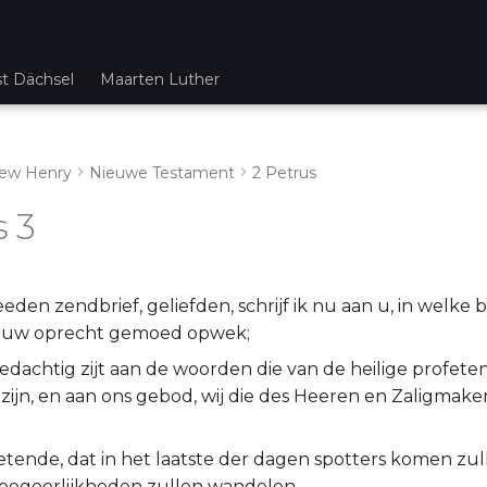
st Dächsel
Maarten Luther
ew Henry
Nieuwe Testament
2 Petrus
s 3
en zendbrief, geliefden, schrijf ik nu aan u, in welke b
 uw oprecht gemoed opwek;
edachtig zijt aan de woorden die van de heilige profete
zijn, en aan ons gebod, wij die des Heeren en Zaligmake
etende, dat in het laatste der dagen spotters komen zull
begeerlijkheden zullen wandelen,