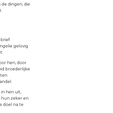
 de dingen, die
.
brief
ngelie gelovig
t:
oor hen, door
id broederlijke
eten
andel.
in hen uit,
s hun zeker en
e doel na te