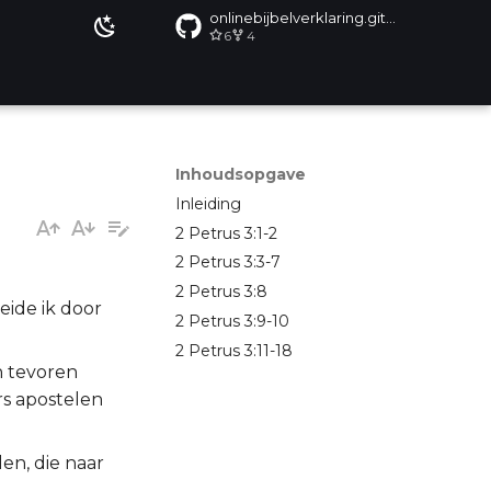
onlinebijbelverklaring.github.io
6
4
Inhoudsopgave
Inleiding
2 Petrus 3:1-2
2 Petrus 3:3-7
2 Petrus 3:8
eide ik door
2 Petrus 3:9-10
2 Petrus 3:11-18
n tevoren
rs apostelen
en, die naar