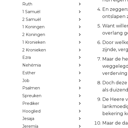
Ruth
En zeggen:
1 Samuël
ontslapen z
2 Samuël
Want wille
1 Koningen
overlang ge
2 Koningen
1 Kronieken
Door welke
zijnde, verg
2 Kronieken
Ezra
Maar de hem
Nehémia
weggelegd,
Esther
verderving
Job
Doch deze e
Psalmen
als duizend
Spreuken
De Heere ve
Prediker
lankmoedig 
Hooglied
bekering 
Jesaja
Maar de da
Jeremía