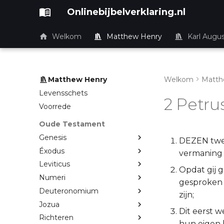
Onlinebijbelverklaring.nl
Welkom
Matthew Henry
Karl Augu
Matthew Henry
Welkom
Matth
Levensschets
2 Petru
Voorrede
Oude Testament
Genesis
DEZEN tweed
Éxodus
vermaning
Leviticus
Opdat gij g
Numeri
gesproken 
Deuteronomium
zijn;
Jozua
Dit eerst w
Richteren
hun eigen 