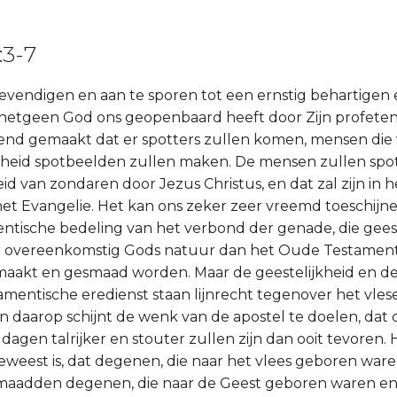
:3-7
evendigen en aan te sporen tot een ernstig behartige
hetgeen God ons geopenbaard heeft door Zijn profeten
end gemaakt dat er spotters zullen komen, mensen die
igheid spotbeelden zullen maken. De mensen zullen sp
id van zondaren door Jezus Christus, en dat zal zijn in h
et Evangelie. Het kan ons zeker zeer vreemd toeschijne
tische bedeling van het verbond der genade, die geeste
 overeenkomstig Gods natuur dan het Oude Testament,
emaakt en gesmaad worden. Maar de geestelijkheid en 
mentische eredienst staan lijnrecht tegenover het vlese
n daarop schijnt de wenk van de apostel te doelen, dat d
 dagen talrijker en stouter zullen zijn dan ooit tevoren.
geweest is, dat degenen, die naar het vlees geboren ware
smaadden degenen, die naar de Geest geboren waren e