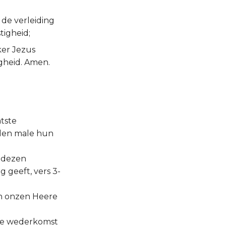
 de verleiding
tigheid;
ker Jezus
igheid. Amen.
atste
eden male hun
n dezen
 geeft, vers 3-
van onzen Heere
 die wederkomst