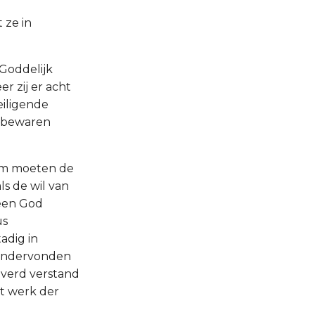
 ze in
 Goddelijk
r zij er acht
eiligende
e bewaren
rom moeten de
s de wil van
een God
us
adig in
 ondervonden
verd verstand
et werk der