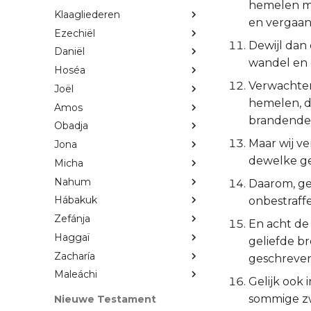
hemelen me
Klaagliederen
en vergaan,
Ezechiël
Dewijl dan 
Daniël
wandel en 
Hoséa
Verwachten
Joël
hemelen, d
Amos
brandende 
Obadja
Maar wij v
Jona
dewelke ge
Micha
Nahum
Daarom, ge
Hábakuk
onbestraff
Zefánja
En acht de
Haggaï
geliefde br
Zacharía
geschreven
Maleáchi
Gelijk ook 
sommige zw
Nieuwe Testament