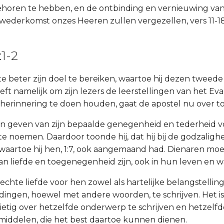
ehoren te hebben, en de ontbinding en vernieuwing van
 wederkomst onzes Heeren zullen vergezellen, vers 11-18
:1-2
e beter zijn doel te bereiken, waartoe hij dezen tweede 
ft namelijk om zijn lezers de leerstellingen van het Eva
n herinnering te doen houden, gaat de apostel nu over to
en geven van zijn bepaalde genegenheid en tederheid v
e noemen. Daardoor toonde hij, dat hij bij de godzalighe
 waartoe hij hen, 1:7, ook aangemaand had. Dienaren mo
n liefde en toegenegenheid zijn, ook in hun leven en w
rechte liefde voor hen zowel als hartelijke belangstelling 
dingen, hoewel met andere woorden, te schrijven. Het i
ietig over hetzelfde onderwerp te schrijven en hetzelfd
middelen, die het best daartoe kunnen dienen.