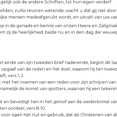
 gelijk ook de andere Schriften, tot hun eigen verderf.
liefden, zulks tevoren wetende, wacht u dat gij niet door
ijke mensen medeafgerukt wordt, en uitvalt van uw vas
op in de genade en kennis van onzen Heere en Zaligma
em zij de heerlijkheid, beide nu en in den dag der eeuw
het einde van zijn tweeden brief naderende, begint dit la
 opgaaf van de reden en het doel, waarom hij ten twe
t, vers 1, 2.
oort met het noemen van een reden voor zijn schrijven va
namelijk de komst van spotters, waarvan hij een tekening
wijst en bevestigt hen in het geloof aan de wederkomst 
ten oordeel, vers 8-10.
hun voor ogen het nut en gebruik, dat de Christenen van