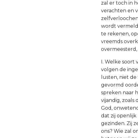
zal er toch in
verachten en v
zelfverloochen
wordt vermeld 
te rekenen, opd
vreemds overk
overmeesterd, 
I. Welke soort 
volgen de inge
lusten, niet d
gevormd oordee
spreken naar h
vijandig, zoal
God, onwetend 
dat zij openlij
gezinden. Zij 
ons? Wie zal o