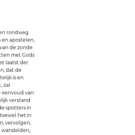
n en rondweg
 en apostelen,
 van de zonde
otten met Gods
et laatst der
n, dat de
lijk is en
 zal
de eenvoud van
lijk verstand
e spotters in
 Hoewel het in
n, vervolgen,
n wandelden,