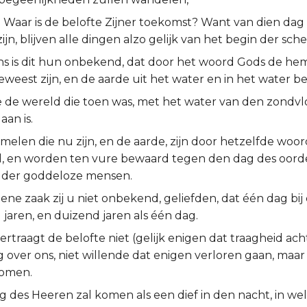
 Waar is de belofte Zijner toekomst? Want van dien dag
ijn, blijven alle dingen alzo gelijk van het begin der sch
ns is dit hun onbekend, dat door het woord Gods de he
weest zijn, en de aarde uit het water en in het water b
 de wereld die toen was, met het water van den zondv
aan is.
elen die nu zijn, en de aarde, zijn door hetzelfde woor
 en worden ten vure bewaard tegen den dag des oorde
 der goddeloze mensen.
ne zaak zij u niet onbekend, geliefden, dat één dag bij
 jaren, en duizend jaren als één dag.
rtraagt de belofte niet (gelijk enigen dat traagheid acht
over ons, niet willende dat enigen verloren gaan, maar d
komen.
g des Heeren zal komen als een dief in den nacht, in we