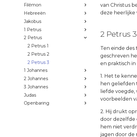
van Christus b
Filémon
deze heerlijke
Hebreeën
Jakobus
1 Petrus
2 Petrus 3
2 Petrus
2 Petrus 1
Ten einde des t
2 Petrus 2
geschreven hee
2 Petrus 3
en praktisch i
1 Johannes
1. Het te kenn
2 Johannes
hen geliefden t
3 Johannes
liefde voegde,
Judas
voorbeelden va
Openbaring
2. Hij drukt op
door dezelfde 
hem niet verdr
jagen door de 