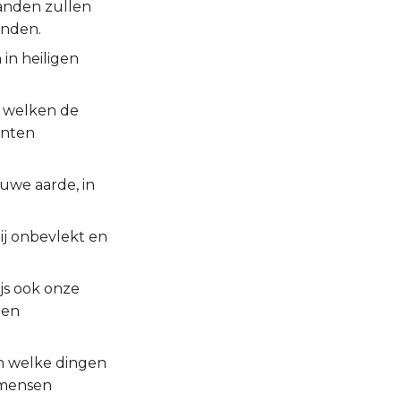
anden zullen
anden.
 in heiligen
n welken de
enten
uwe aarde, in
ij onbevlekt en
js ook onze
den
in welke dingen
 mensen