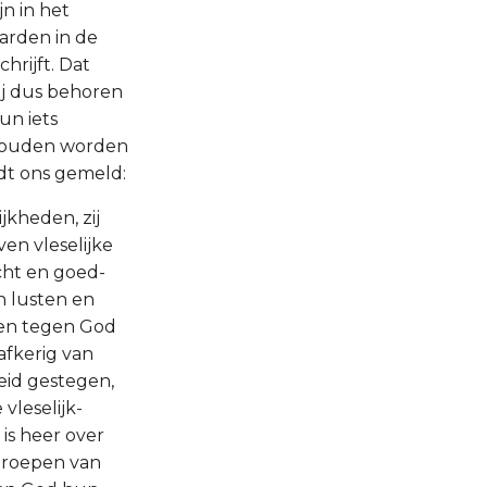
n in het
arden in de
hrijft. Dat
zij dus behoren
un iets
zouden worden
dt ons gemeld:
jkheden, zij
en vleselijke
cht en goed-
n lusten en
 en tegen God
afkerig van
eid gestegen,
vleselijk-
is heer over
g roepen van