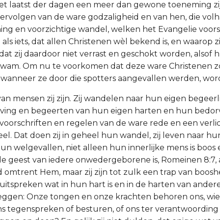
 het laatst der dagen een meer dan gewone toeneming zij
ervolgen van de ware godzaligheid en van hen, die volh
ing en voorzichtige wandel, welken het Evangelie voorsc
als iets, dat allen Christenen wèl bekend is, en waarop 
at zij daardoor niet verrast en geschokt worden, alsof h
wam. Om nu te voorkomen dat deze ware Christenen 
wanneer ze door die spotters aangevallen werden, wor
van mensen zij zijn. Zij wandelen naar hun eigen begeerli
ving en begeerten van hun eigen harten en hun bedorv
e voorschriften en regelen van de ware rede en een verli
l. Dat doen zij in geheel hun wandel, zij leven naar hu
un welgevallen, niet alleen hun innerlijke mens is boos
s de geest van iedere onwedergeborene is, Romeinen 8:7, 
omtrent Hem, maar zij zijn tot zulk een trap van boosh
k uitspreken wat in hun hart is en in de harten van andere 
zeggen: Onze tongen en onze krachten behoren ons, wie 
ns tegenspreken of besturen, of ons ter verantwoordin