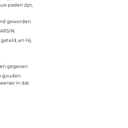
uw paden zijn,
kend geworden.
HARSIN.
geteld, en Hij
.
zen gegeven.
en gouden
heerser in dat