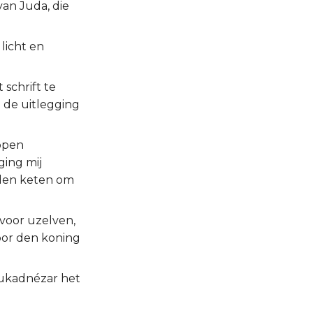
van Juda, die
licht en
 schrift te
 de uitlegging
open
ging mij
den keten om
voor uzelven,
voor den koning
bukadnézar het