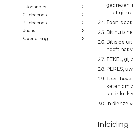
geprezen; m
1 Johannes
hebt gij nie
2 Johannes
Toen is da
3 Johannes
Judas
Dit nu is 
Openbaring
Dit is de u
heeft het v
TEKEL, gij 
PERES, uw 
Toen beval
keten om zi
koninkrijk 
In dienzel
Inleiding