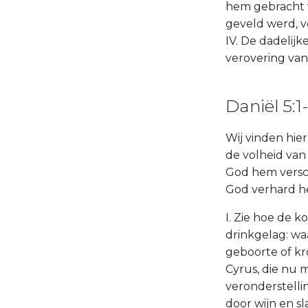
hem gebracht w
geveld werd, v
IV. De dadelij
verovering van 
Daniël 5:1
Wij vinden hier
de volheid van
God hem verschr
God verhard he
I. Zie hoe de 
drinkgelag: waa
geboorte of kr
Cyrus, die nu m
veronderstelli
door wijn en s