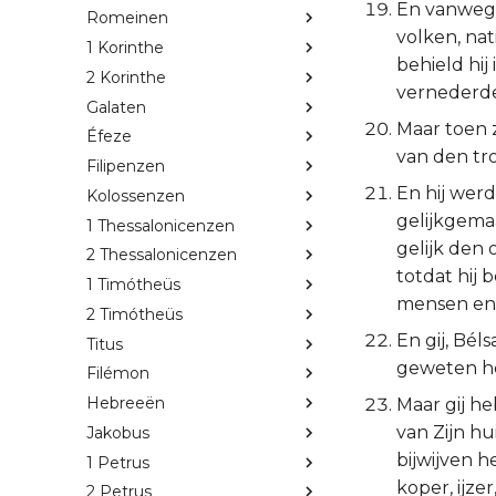
En vanwege
Romeinen
volken, nat
1 Korinthe
behield hij 
2 Korinthe
vernederde 
Galaten
Maar toen z
Éfeze
van den tr
Filipenzen
En hij wer
Kolossenzen
gelijkgema
1 Thessalonicenzen
gelijk den
2 Thessalonicenzen
totdat hij 
1 Timótheüs
mensen en o
2 Timótheüs
En gij, Bél
Titus
geweten h
Filémon
Hebreeën
Maar gij h
van Zijn h
Jakobus
bijwijven 
1 Petrus
koper, ijze
2 Petrus