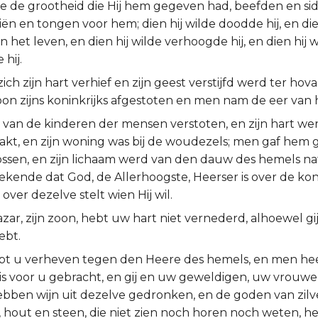
 de grootheid die Hij hem gegeven had, beefden en si
iën en tongen voor hem; dien hij wilde doodde hij, en die
in het leven, en dien hij wilde verhoogde hij, en dien hij 
hij.
ich zijn hart verhief en zijn geest verstijfd werd ter hovaa
oon zijns koninkrijks afgestoten en men nam de eer van
d van de kinderen der mensen verstoten, en zijn hart w
akt, en zijn woning was bij de woudezels; men gaf hem 
 ossen, en zijn lichaam werd van den dauw des hemels n
bekende dat God, de Allerhoogste, Heerser is over de kon
ver dezelve stelt wien Hij wil.
sazar, zijn zoon, hebt uw hart niet vernederd, alhoewel gij
ebt.
ebt u verheven tegen den Heere des hemels, en men he
uis voor u gebracht, en gij en uw geweldigen, uw vrouw
hebben wijn uit dezelve gedronken, en de goden van zilv
r, hout en steen, die niet zien noch horen noch weten, he