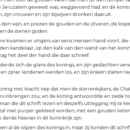
te Jeruzalem geweest was, weggevoerd had; en de koning
 zijn vrouwen en zijn bijwijven dronken daaruit.
 den wijn, en prezen de gouden en de zilveren, de koper
en de stenen goden.
ure kwamen er vingers van eens mensen hand voort, die
den kandelaar, op den kalk van den wand van het koninkl
ag het deel der hand die daar schreef.
derde zich de glans des konings, en zijn gedachten ver
en zijner lendenen werden los, en zijn knieën stieten t
oning met kracht riep dat men de sterrenkijkers, de Ch
s inbrengen zou; en de koning antwoordde en zeide to
 man die dit schrift lezen en deszelfs uitlegging mij te k
 zal met purper gekleed worden, met een gouden keten 
e derde heerser in dit koninkrijk zijn.
 al de wijzen des konings in, maar zij konden dit schrift