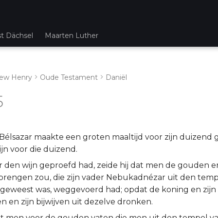
st Dächsel
Maarten Luther
ew Henry
Oude Testament
Daniël
5
Bélsazar maakte een groten maaltijd voor zijn duizend 
ijn voor die duizend.
r den wijn geproefd had, zeide hij dat men de gouden e
brengen zou, die zijn vader Nebukadnézar uit den tempe
geweest was, weggevoerd had; opdat de koning en zijn
n en zijn bijwijven uit dezelve dronken.
t men voor de gouden vaten die men uit den tempel va