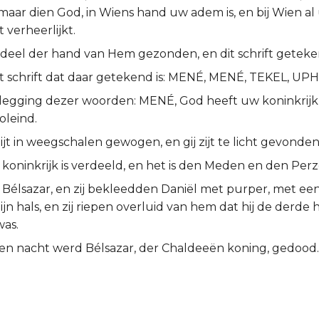
aar dien God, in Wiens hand uw adem is, en bij Wien al 
t verheerlijkt.
t deel der hand van Hem gezonden, en dit schrift gete
het schrift dat daar getekend is: MENÉ, MENÉ, TEKEL, UP
itlegging dezer woorden: MENÉ, God heeft uw koninkrijk 
oleind.
zijt in weegschalen gewogen, en gij zijt te licht gevonden
koninkrijk is verdeeld, en het is den Meden en den Per
 Bélsazar, en zij bekleedden Daniël met purper, met e
jn hals, en zij riepen overluid van hem dat hij de derde 
was.
ven nacht werd Bélsazar, der Chaldeeën koning, gedood.