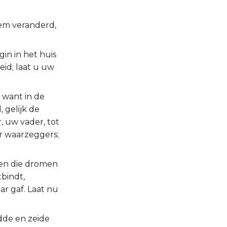
hem veranderd,
in in het huis
eid; laat u uw
; want in de
 gelijk de
 uw vader, tot
er waarzeggers;
een die dromen
tbindt,
r gaf. Laat nu
dde en zeide