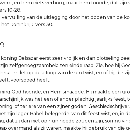
erd, en hem niets verborg, maar hem toonde, dat zijn v
ers 10-28.
ke vervulling van de uitlegging door het doden van de k
het koninkrijk, vers 30.
-9
 koning Belsazar eerst zeer vrolijk en dan plotseling zee
 zijn zelfgenoegzaamheid ten einde raad. Zie, hoe hij Go
ikt en let op de afloop van dezen twist, en of hij, die zi
eft, voorspoed heeft.
koning God hoonde, en Hem smaadde. Hij maakte een grot
rschijnlijk was het een of ander plechtig jaarlijks feest, t
oning, of ter ere van een zijner goden. Geschiedschrijve
et zijn leger Babel belegerde, van dit feest wist, en, in d
ng, dat zij dan niet op hun hoede zouden zijn, somno vin
laap overmand als zij waren, maakte hij gebruik van die