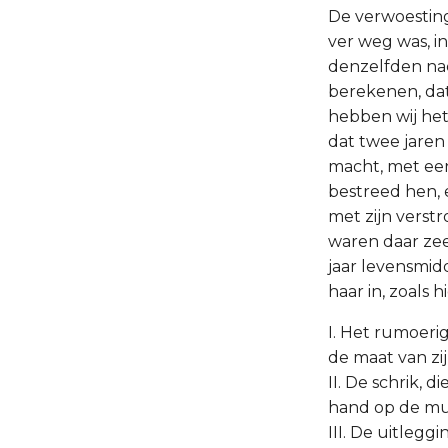
De verwoesting 
ver weg was, in
denzelfden nac
berekenen, dat
hebben wij het 
dat twee jaren
macht, met een
bestreed hen, 
met zijn verstr
waren daar zeer
jaar levensmid
haar in, zoals 
I. Het rumoerig
de maat van zij
II. De schrik, 
hand op de muur
III. De uitlegg