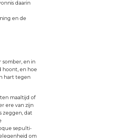
onnis daarin
oning en de
r somber, en in
d hoont, en hoe
jn hart tegen
en maaltijd of
er ere van zijn
rs zeggen, dat
e
oque sepulti-
 gelegenheid om