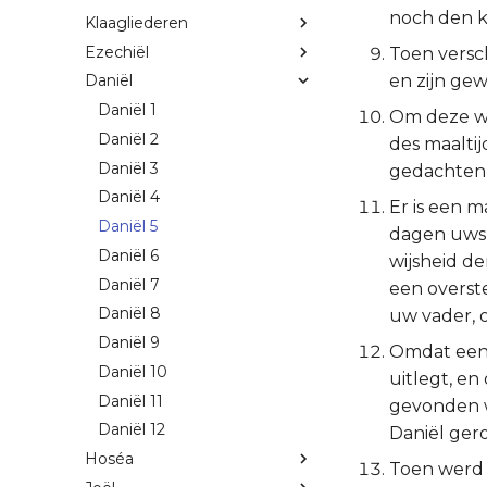
noch den k
Klaagliederen
Ezechiël
Toen versc
en zijn ge
Daniël
Daniël 1
Om deze wo
Daniël 2
des maaltij
Daniël 3
gedachten 
Daniël 4
Er is een m
Daniël 5
dagen uws v
Daniël 6
wijsheid d
Daniël 7
een overste
Daniël 8
uw vader, 
Daniël 9
Omdat een 
Daniël 10
uitlegt, en
Daniël 11
gevonden w
Daniël 12
Daniël ger
Hoséa
Toen werd 