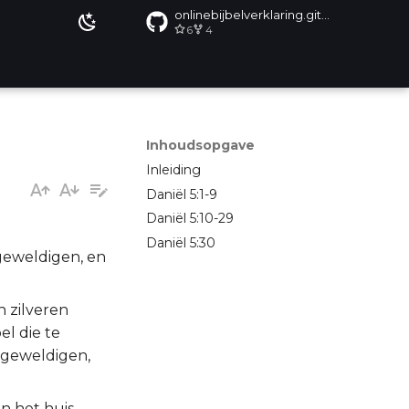
onlinebijbelverklaring.github.io
6
4
Inhoudsopgave
Inleiding
Daniël 5:1-9
Daniël 5:10-29
Daniël 5:30
geweldigen, en
n zilveren
l die te
 geweldigen,
n het huis