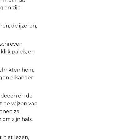
 en zijn
en, de ijzeren,
 schreven
ijk paleis; en
schrikten hem,
egen elkander
aldeeën en de
t de wijzen van
ennen zal
om zijn hals,
 niet lezen,