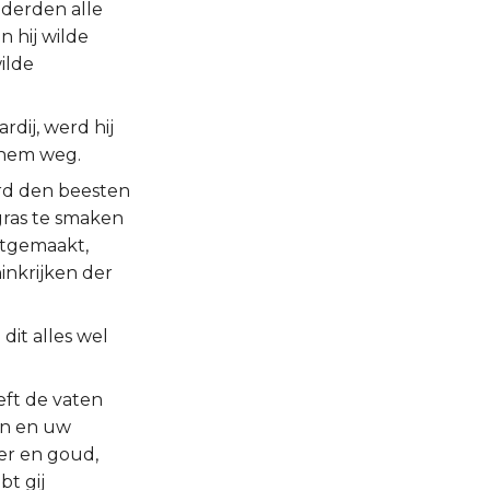
dderden alle
n hij wilde
wilde
rdij, werd hij
 hem weg.
erd den beesten
gras te smaken
atgemaakt,
inkrijken der
 dit alles wel
eft de vaten
en en uw
er en goud,
bt gij