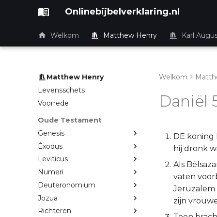
Onlinebijbelverklaring.nl
Welkom
Matthew Henry
Karl Augu
Matthew Henry
Welkom
Matth
Levensschets
Daniël 
Voorrede
Oude Testament
Genesis
DE koning 
Éxodus
hij dronk w
Leviticus
Als Bélsaza
Numeri
vaten voor
Deuteronomium
Jeruzalem 
Jozua
zijn vrouwe
Richteren
Toen brach