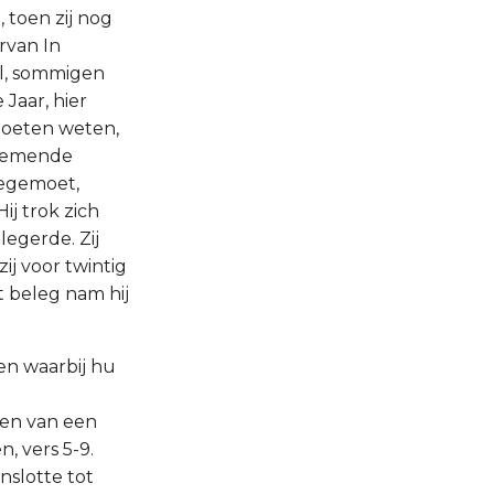
 toen zij nog
ervan In
el, sommigen
Jaar, hier
 moeten weten,
enemende
tegemoet,
j trok zich
legerde. Zij
ij voor twintig
t beleg nam hij
 en waarbij hu
jven van een
, vers 5-9.
nslotte tot