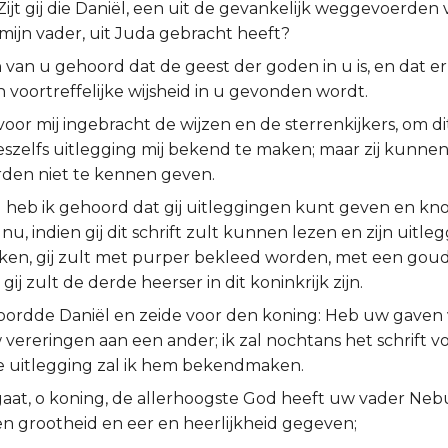
 Zijt gij die Daniël, een uit de gevankelijk weggevoerden 
mijn vader, uit Juda gebracht heeft?
 van u gehoord dat de geest der goden in u is, en dat er 
 voortreffelijke wijsheid in u gevonden wordt.
 voor mij ingebracht de wijzen en de sterrenkijkers, om dit
eszelfs uitlegging mij bekend te maken; maar zij kunnen
den niet te kennen geven.
 heb ik gehoord dat gij uitleggingen kunt geven en kn
nu, indien gij dit schrift zult kunnen lezen en zijn uitleg
n, gij zult met purper bekleed worden, met een gou
gij zult de derde heerser in dit koninkrijk zijn.
ordde Daniël en zeide voor den koning: Heb uw gaven 
vereringen aan een ander; ik zal nochtans het schrift 
e uitlegging zal ik hem bekendmaken.
aat, o koning, de allerhoogste God heeft uw vader Ne
en grootheid en eer en heerlijkheid gegeven;