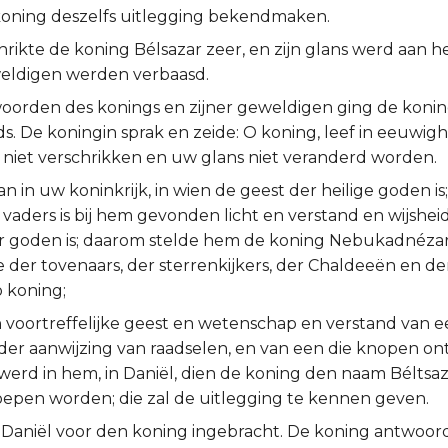
oning deszelfs uitlegging bekendmaken.
hrikte de koning Bélsazar zeer, en zijn glans werd aan 
weldigen werden verbaasd.
orden des konings en zijner geweldigen ging de koning
ds. De koningin sprak en zeide: O koning, leef in eeuwigh
niet verschrikken en uw glans niet veranderd worden.
an in uw koninkrijk, in wien de geest der heilige goden is
aders is bij hem gevonden licht en verstand en wijsheid,
er goden is; daarom stelde hem de koning Nebukadnézar,
 der tovenaars, der sterrenkijkers, der Chaldeeën en d
o koning;
voortreffelijke geest en wetenschap en verstand van 
 der aanwijzing van raadselen, en van een die knopen on
erd in hem, in Daniël, dien de koning den naam Béltsaza
oepen worden; die zal de uitlegging te kennen geven.
Daniël voor den koning ingebracht. De koning antwoor