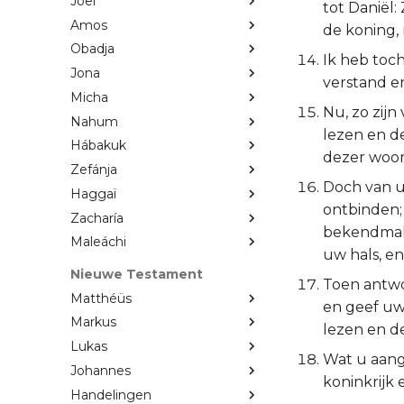
Joël
tot Daniël:
Amos
de koning, 
Obadja
Ik heb toch
Jona
verstand en
Micha
Nu, zo zijn
Nahum
lezen en d
Hábakuk
dezer woor
Zefánja
Doch van u
Haggaï
ontbinden; 
Zacharía
bekendmake
Maleáchi
uw hals, en 
Nieuwe Testament
Toen antwo
Matthéüs
en geef uw 
Markus
lezen en d
Lukas
Wat u aang
Johannes
koninkrijk 
Handelingen