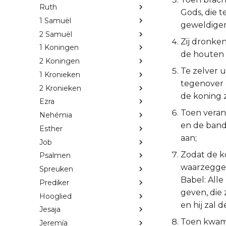
Ruth
Gods, die 
1 Samuël
geweldigen,
2 Samuël
Zij dronken
1 Koningen
de houten 
2 Koningen
Te zelver 
1 Kronieken
tegenover 
2 Kronieken
de koning z
Ezra
Toen veran
Nehémia
en de band
Esther
aan;
Job
Zodat de k
Psalmen
waarzegger
Spreuken
Babel: Alle
Prediker
geven, die
Hooglied
en hij zal d
Jesaja
Toen kwamen
Jeremía