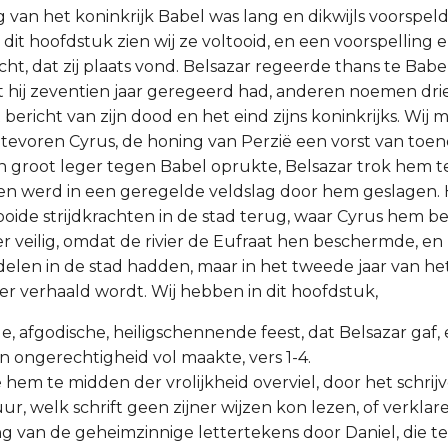
van het koninkrijk Babel was lang en dikwijls voorspeld,
 dit hoofdstuk zien wij ze voltooid, en een voorspelling 
ht, dat zij plaats vond. Belsazar regeerde thans te Bab
 hij zeventien jaar geregeerd had, anderen noemen drie 
bericht van zijn dood en het eind zijns koninkrijks. Wij
 tevoren Cyrus, de honing van Perzië een vorst van to
 groot leger tegen Babel oprukte, Belsazar trok hem 
en werd in een geregelde veldslag door hem geslagen. Hi
ooide strijdkrachten in de stad terug, waar Cyrus hem be
 veilig, omdat de rivier de Eufraat hen beschermde, en z
delen in de stad hadden, maar in het tweede jaar van he
hier verhaald wordt. Wij hebben in dit hoofdstuk,
e, afgodische, heiligschennende feest, dat Belsazar gaf,
n ongerechtigheid vol maakte, vers 1-4.
die hem te midden der vrolijkheid overviel, door het schri
, welk schrift geen zijner wijzen kon lezen, of verklaren
ing van de geheimzinnige lettertekens door Daniel, die te