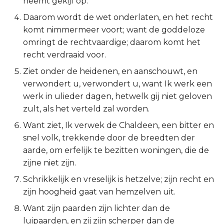
neemt gekijf op.
2 Korinthe
Daarom wordt de wet onderlaten, en het recht
komt nimmermeer voort; want de goddeloze
Galaten
omringt de rechtvaardige; daarom komt het
recht verdraaid voor.
Éfeze
Ziet onder de heidenen, en aanschouwt, en
verwondert u, verwondert u, want Ik werk een
Filipenzen
werk in ulieder dagen, hetwelk gij niet geloven
zult, als het verteld zal worden.
Kolossenzen
Want ziet, Ik verwek de Chaldeen, een bitter en
1 Thessalonicenzen
snel volk, trekkende door de breedten der
aarde, om erfelijk te bezitten woningen, die de
2 Thessalonicenzen
zijne niet zijn.
Schrikkelijk en vreselijk is hetzelve; zijn recht en
1 Timótheüs
zijn hoogheid gaat van hemzelven uit.
Want zijn paarden zijn lichter dan de
2 Timótheüs
luipaarden, en zij zijn scherper dan de