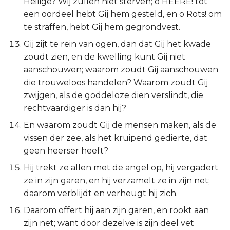
Heilige? Wij zullen niet sterven; o HEERE! tot
Judas
een oordeel hebt Gij hem gesteld, en o Rots! om
te straffen, hebt Gij hem gegrondvest.
Openbaring
Gij zijt te rein van ogen, dan dat Gij het kwade
zoudt zien, en de kwelling kunt Gij niet
aanschouwen; waarom zoudt Gij aanschouwen
die trouweloos handelen? Waarom zoudt Gij
zwijgen, als de goddeloze dien verslindt, die
rechtvaardiger is dan hij?
En waarom zoudt Gij de mensen maken, als de
vissen der zee, als het kruipend gedierte, dat
geen heerser heeft?
Hij trekt ze allen met de angel op, hij vergadert
ze in zijn garen, en hij verzamelt ze in zijn net;
daarom verblijdt en verheugt hij zich.
Daarom offert hij aan zijn garen, en rookt aan
zijn net; want door dezelve is zijn deel vet