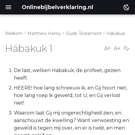
Onlinebijbelverklaring.nl
Welkom
Matthew Henry
Oude Testament
Hábakuk
Inleiding
Matthéüs
Hábakuk 1
Habakuk 1:1-4
Markus
Habakuk 1:5-11
Lukas
De last, welken Habakuk, de profeet, gezien
heeft.
Habakuk 1:12-17
Johannes
HEERE! hoe lang schreeuw ik, en Gij hoort niet,
hoe lang roep ik geweld, tot U, en Gij verlost
Handelingen
niet!
Waarom laat Gij mij ongerechtigheid zien, en
Romeinen
aanschouwt de kwelling? Want verwoesting en
geweld is tegen mij over, en er is twist, en men
1 Korinthe