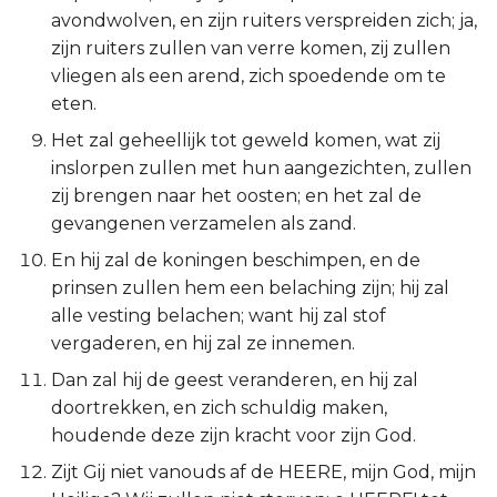
avondwolven, en zijn ruiters verspreiden zich; ja,
Titus
zijn ruiters zullen van verre komen, zij zullen
vliegen als een arend, zich spoedende om te
Filémon
eten.
Hebreeën
Het zal geheellijk tot geweld komen, wat zij
inslorpen zullen met hun aangezichten, zullen
Jakobus
zij brengen naar het oosten; en het zal de
gevangenen verzamelen als zand.
1 Petrus
En hij zal de koningen beschimpen, en de
prinsen zullen hem een belaching zijn; hij zal
2 Petrus
alle vesting belachen; want hij zal stof
vergaderen, en hij zal ze innemen.
1 Johannes
Dan zal hij de geest veranderen, en hij zal
2 Johannes
doortrekken, en zich schuldig maken,
houdende deze zijn kracht voor zijn God.
3 Johannes
Zijt Gij niet vanouds af de HEERE, mijn God, mijn