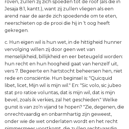
roven, zullen zij zich spoeden tot de roof (als die in
Jesaja 8:1, kantt.), want zij zullen vliegen als een
arend naar de aarde zich spoedende om te eten,
neerschieten op de prooi die hij in ‘t oog heeft
gekregen.
c. Hun eigen wil is hun wet, in de hittigheid hunner
vervolging willen zij door geen wet van
menselijkheid, billijkheid en eer beteugeld worden:
hun recht en hun hoogheid gaat van henzelf uit,
vers 7. Begeerte en hartstocht beheersen hen, niet
rede en consciëntie. Hun beginsel is: "Quicquid
libet, licet, Mijn wil is mijn wil." En: "Sic volo, sic jubeo
stat pro ratioe voluntas, dat is mijn wil, dat is mijn
bevel, zoals ik verkies, zal het geschieden." Welke
gunst is van zo’n vijand te hopen? "Zie, degenen, die
onrechtvaardig en onbarmhartig zijn geweest,
onder wie de wet onderlaten wordt en het recht
nimmermeer voortkomt, die zullen rechtvaardig