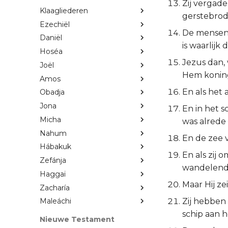
Zij vergad
Klaagliederen
gerstebrod
Ezechiël
De mensen 
Daniël
is waarlijk
Hoséa
Jezus dan,
Joël
Hem koning
Amos
En als het 
Obadja
Jona
En in het 
Micha
was alrede
Nahum
En de zee v
Hábakuk
En als zij 
Zefánja
wandelende
Haggaï
Maar Hij zei
Zacharía
Zij hebben
Maleáchi
schip aan h
Nieuwe Testament