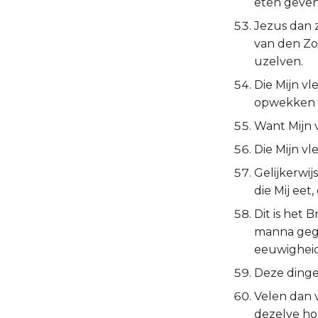
eten geve
Jezus dan z
van den Zoo
uzelven.
Die Mijn vl
opwekken t
Want Mijn vl
Die Mijn vle
Gelijkerwij
die Mij eet,
Dit is het 
manna geget
eeuwigheid
Deze dinge
Velen dan v
dezelve ho