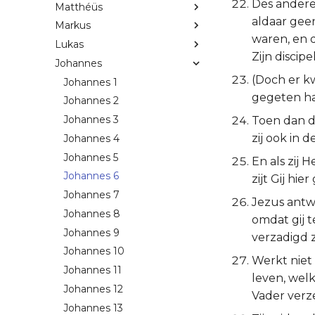
Des anderen
Matthéüs
aldaar gee
Markus
waren, en d
Lukas
Zijn disci
Johannes
(Doch er kw
Johannes 1
gegeten ha
Johannes 2
Johannes 3
Toen dan de
zij ook in
Johannes 4
Johannes 5
En als zij
Johannes 6
zijt Gij hi
Johannes 7
Jezus antwo
Johannes 8
omdat gij 
Johannes 9
verzadigd zi
Johannes 10
Werkt niet 
Johannes 11
leven, wel
Johannes 12
Vader verz
Johannes 13