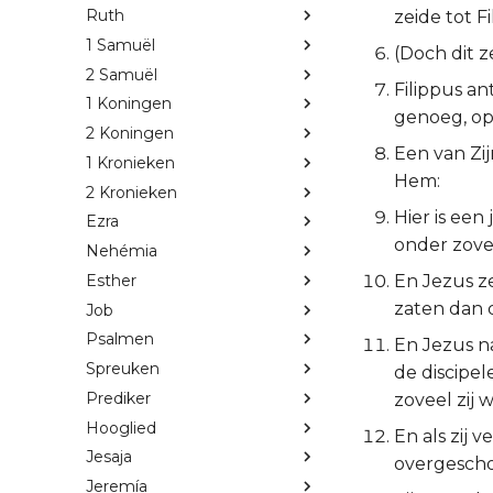
Ruth
zeide tot 
1 Samuël
(Doch dit z
2 Samuël
Filippus a
1 Koningen
genoeg, op
2 Koningen
Een van Zij
1 Kronieken
Hem:
2 Kronieken
Hier is een
Ezra
onder zove
Nehémia
Esther
En Jezus ze
zaten dan 
Job
Psalmen
En Jezus n
Spreuken
de discipe
Prediker
zoveel zij w
Hooglied
En als zij 
Jesaja
overgescho
Jeremía