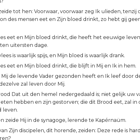
n?
eide tot hen: Voorwaar, voorwaar zeg Ik ulieden, tenzij d
n des mensen eet en Zijn bloed drinkt, zo hebt gij geen
ees eet en Mijn bloed drinkt, die heeft het eeuwige leven
en uitersten dage.
ees is waarlijk spijs, en Mijn bloed is waarlijk drank.
es eet en Mijn bloed drinkt, die blijft in Mij en Ik in hem.
s Mij de levende Vader gezonden heeft en Ik leef door d
 dezelve zal leven door Mij.
Brood Dat uit den hemel nedergedaald is; niet gelijk uw 
en hebben en zijn gestorven; die dit Brood eet, zal in 
 leven.
n zeide Hij in de synagoge, lerende te Kapérnaüm.
an Zijn discipelen, dit horende, zeiden: Deze rede is har
ren?