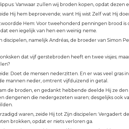
Filippus: Vanwaar zullen wij broden kopen, opdat dezen
eide Hij hem beproevende; want Hij wist Zelf wat Hij doe
ntwoordde Hem: Voor tweehonderd penningen brood is 
dat een iegelijk van hen een weinig neme.
n discipelen, namelijk Andréas, de broeder van Simon Pet
 jonksken dat vijf gerstebroden heeft en twee visjes; maa
len?
ide: Doet de mensen nederzitten. En er was veel gras in 
de mannen neder, omtrent vijfduizend in getal.
am de broden, en gedankt hebbende deelde Hij ze den d
len dengenen die nedergezeten waren; desgelijks ook van
ilden.
verzadigd waren, zeide Hij tot Zijn discipelen: Vergadert d
ten brokken, opdat er niets verloren ga.