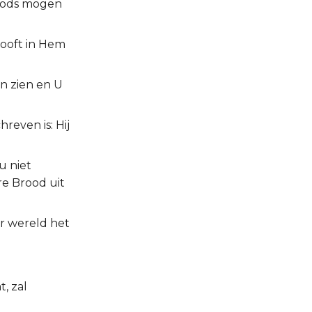
 Gods mogen
looft in Hem
en zien en U
reven is: Hij
u niet
re Brood uit
er wereld het
t, zal