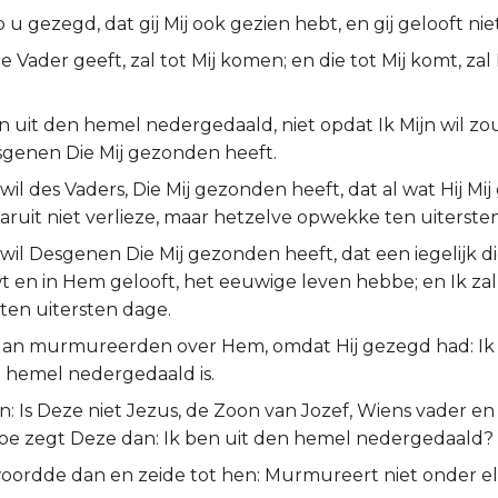
 u gezegd, dat gij Mij ook gezien hebt, en gij gelooft niet
de Vader geeft, zal tot Mij komen; en die tot Mij komt, zal
n uit den hemel nedergedaald, niet opdat Ik Mijn wil zo
sgenen Die Mij gezonden heeft.
e wil des Vaders, Die Mij gezonden heeft, dat al wat Hij M
aaruit niet verlieze, maar hetzelve opwekke ten uiterste
e wil Desgenen Die Mij gezonden heeft, dat een iegelijk 
 en in Hem gelooft, het eeuwige leven hebbe; en Ik za
en uitersten dage.
an murmureerden over Hem, omdat Hij gezegd had: Ik
n hemel nedergedaald is.
en: Is Deze niet Jezus, de Zoon van Jozef, Wiens vader e
e zegt Deze dan: Ik ben uit den hemel nedergedaald?
oordde dan en zeide tot hen: Murmureert niet onder e