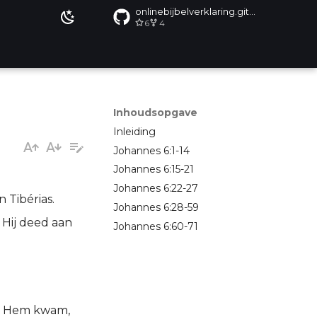
onlinebijbelverklaring.github.io
6
4
Inhoudsopgave
Inleiding
Johannes 6:1-14
Johannes 6:15-21
Johannes 6:22-27
 Tibérias.
Johannes 6:28-59
 Hij deed aan
Johannes 6:60-71
ot Hem kwam,