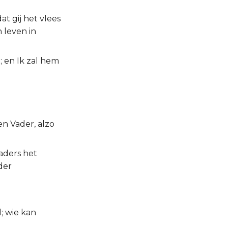
at gij het vlees
 leven in
; en Ik zal hem
en Vader, alzo
vaders het
der
d; wie kan