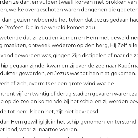
erden ze dan, en vulden twaalf korven met brokken van d
en, welke overgeschoten waren dengenen die gegete
dan, gezien hebbende het teken dat Jezus gedaan had
 de Profeet, Die in de wereld komen zou.
 wetende dat zij zouden komen en Hem met geweld nem
 maakten, ontweek wederom op den berg, Hij Zelf alle
avond geworden was, gingen Zijn discipelen af naar de z
schip gegaan zijnde, kwamen zij over de zee naar Kapér
 duister geworden, en Jezus was tot hen niet gekomen.
erhief zich, overmits er een grote wind waaide.
omtrent vijf en twintig of dertig stadiën gevaren waren, z
 op de zee en komende bij het schip; en zij werden bev
de tot hen: Ik ben het, zijt niet bevreesd.
 dan Hem gewilliglijk in het schip genomen; en terston
et land, waar zij naartoe voeren.