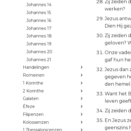
Zij zeiden
Johannes 14
werken?
Johannes 15
Jezus antwo
Johannes 16
Dien Hij g
Johannes 17
Zij zeiden 
Johannes 18
geloven? W
Johannes 19
Johannes 20
Onze vaders
Johannes 21
gaf hun he
Handelingen
Jezus dan z
Romeinen
gegeven he
1 Korinthe
den hemel
2 Korinthe
Want het Br
Galaten
leven geeft
Éfeze
Zij zeiden 
Filipenzen
En Jezus ze
Kolossenzen
geenszins h
1 Thessalonicenzen