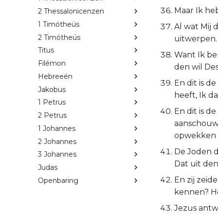
Maar Ik heb
2 Thessalonicenzen
1 Timótheüs
Al wat Mij 
2 Timótheüs
uitwerpen.
Titus
Want Ik be
Filémon
den wil De
Hebreeën
En dit is d
Jakobus
heeft, Ik d
1 Petrus
En dit is d
2 Petrus
aanschouwt
1 Johannes
opwekken t
2 Johannes
De Joden d
3 Johannes
Dat uit de
Judas
En zij zeid
Openbaring
kennen? Ho
Jezus antw