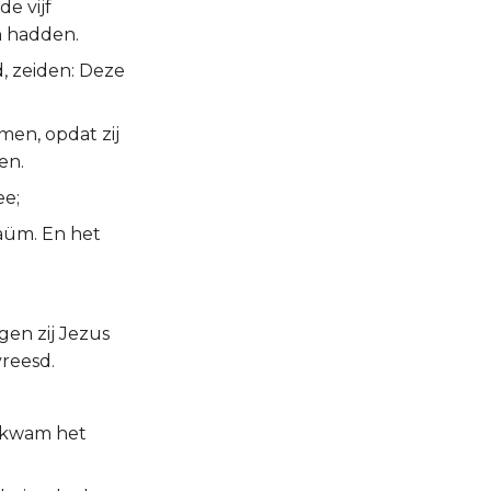
e vijf
n hadden.
, zeiden: Deze
en, opdat zij
en.
ee;
naüm. En het
agen zij Jezus
reesd.
d kwam het