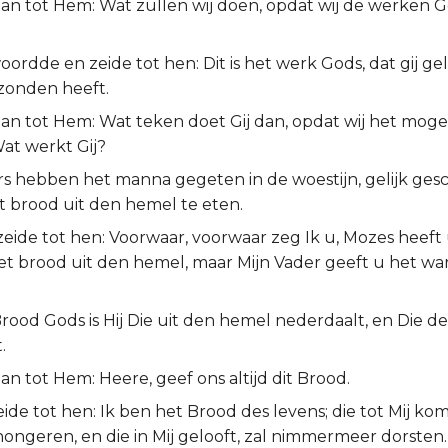
 dan tot Hem: Wat zullen wij doen, opdat wij de werken
ordde en zeide tot hen: Dit is het werk Gods, dat gij ge
ezonden heeft.
dan tot Hem: Wat teken doet Gij dan, opdat wij het mog
at werkt Gij?
 hebben het manna gegeten in de woestijn, gelijk gesch
t brood uit den hemel te eten.
eide tot hen: Voorwaar, voorwaar zeg Ik u, Mozes heeft 
t brood uit den hemel, maar Mijn Vader geeft u het wa
.
ood Gods is Hij Die uit den hemel nederdaalt, en Die d
.
dan tot Hem: Heere, geef ons altijd dit Brood.
ide tot hen: Ik ben het Brood des levens; die tot Mij kom
ongeren, en die in Mij gelooft, zal nimmermeer dorsten.