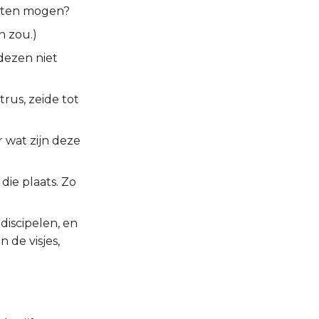
 eten mogen?
n zou.)
dezen niet
rus, zeide tot
r wat zijn deze
die plaats. Zo
iscipelen, en
 de visjes,
e