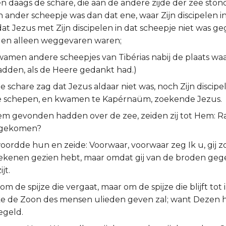
 daags de schare, die aan de andere zijde der zee stond
n ander scheepje was dan dat ene, waar Zijn discipelen 
at Jezus met Zijn discipelen in dat scheepje niet was g
pelen alleen weggevaren waren;
amen andere scheepjes van Tibérias nabij de plaats waa
dden, als de Heere gedankt had.)
 schare zag dat Jezus aldaar niet was, noch Zijn discipe
 de schepen, en kwamen te Kapérnaüm, zoekende Jezus.
 Hem gevonden hadden over de zee, zeiden zij tot Hem: 
er gekomen?
ordde hun en zeide: Voorwaar, voorwaar zeg Ik u, gij zoe
tekenen gezien hebt, maar omdat gij van de broden geg
jt.
om de spijze die vergaat, maar om de spijze die blijft tot
ke de Zoon des mensen ulieden geven zal; want Dezen 
egeld.