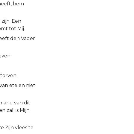
heeft, hem
 zijn. Een
mt tot Mij.
heeft den Vader
even.
storven.
van ete en niet
emand van dit
 zal, is Mijn
 Zijn vlees te