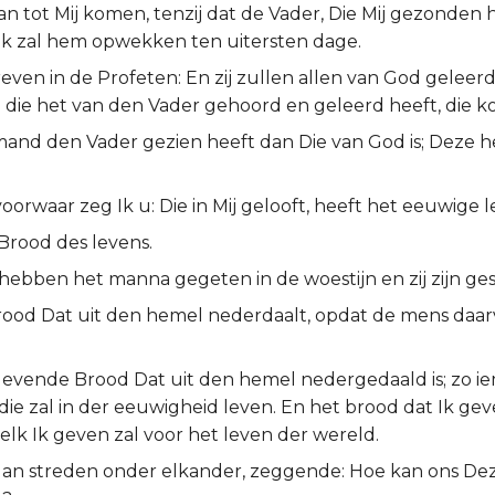
n tot Mij komen, tenzij dat de Vader, Die Mij gezonden 
 Ik zal hem opwekken ten uitersten dage.
reven in de Profeten: En zij zullen allen van God geleerd
n die het van den Vader gehoord en geleerd heeft, die ko
emand den Vader gezien heeft dan Die van God is; Deze 
oorwaar zeg Ik u: Die in Mij gelooft, heeft het eeuwige l
Brood des levens.
hebben het manna gegeten in de woestijn en zij zijn ge
 Brood Dat uit den hemel nederdaalt, opdat de mens daar
 levende Brood Dat uit den hemel nedergedaald is; zo i
die zal in der eeuwigheid leven. En het brood dat Ik geven
elk Ik geven zal voor het leven der wereld.
an streden onder elkander, zeggende: Hoe kan ons Deze