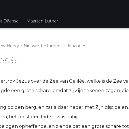
st Dächsel
Maarten Luther
ew Henry
Nieuwe Testament
Johannes
es 6
rtrok Jezus over de Zee van Galiléa, welke is de Zee van
gde een grote schare, omdat zij Zijn tekenen zagen, die
.
ng op den berg, en zat aldaar neder met Zijn discipelen.
ha, het feest der Joden, was nabij.
de ogen opheffende, en ziende dat een grote schare t