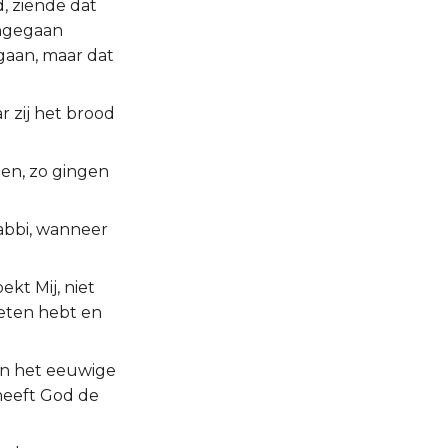
, ziende dat
ingegaan
egaan, maar dat
r zij het brood
len, zo gingen
Rabbi, wanneer
kt Mij, niet
eten hebt en
 in het eeuwige
heeft God de