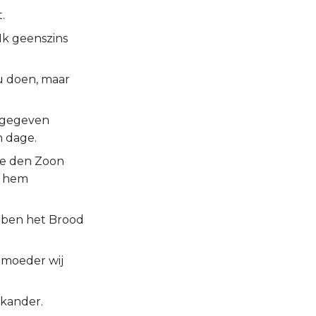
.
 Ik geenszins
u doen, maar
ij gegeven
n dage.
die den Zoon
l hem
 ben het Brood
n moeder wij
lkander.