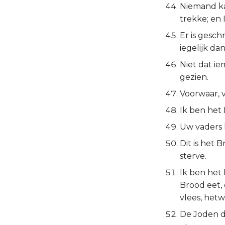
Niemand ka
trekke; en
Er is gesch
iegelijk da
Niet dat i
gezien.
Voorwaar, v
Ik ben het 
Uw vaders 
Dit is het
sterve.
Ik ben het
Brood eet, 
vlees, hetw
De Joden d