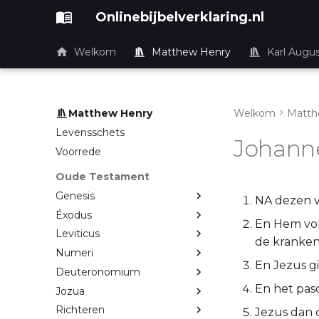
Onlinebijbelverklaring.nl
Welkom
Matthew Henry
Karl Augu
Matthew Henry
Welkom
Matth
Levensschets
Johann
Voorrede
Oude Testament
Genesis
NA dezen ve
Éxodus
En Hem vol
Leviticus
de kranken
Numeri
En Jezus gi
Deuteronomium
En het pasc
Jozua
Richteren
Jezus dan 