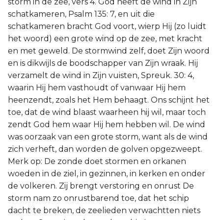
storm in de zee, vers 4. God heeft de wind in Zijn
schatkameren, Psalm 135: 7, en uit die
schatkameren bracht God voort, wierp Hij (zo luidt
het woord) een grote wind op de zee, met kracht
en met geweld. De stormwind zelf, doet Zijn woord
en is dikwijls de boodschapper van Zijn wraak. Hij
verzamelt de wind in Zijn vuisten, Spreuk. 30: 4,
waarin Hij hem vasthoudt of vanwaar Hij hem
heenzendt, zoals het Hem behaagt. Ons schijnt het
toe, dat de wind blaast waarheen hij wil, maar toch
zendt God hem waar Hij hem hebben wil. De wind
was oorzaak van een grote storm, want als de wind
zich verheft, dan worden de golven opgezweept.
Merk op: De zonde doet stormen en orkanen
woeden in de ziel, in gezinnen, in kerken en onder
de volkeren. Zij brengt verstoring en onrust De
storm nam zo onrustbarend toe, dat het schip
dacht te breken, de zeelieden verwachtten niets