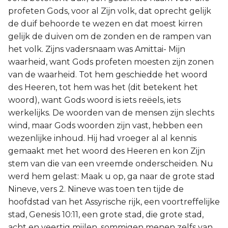
profeten Gods, voor al Zijn volk, dat oprecht gelijk
de duif behoorde te wezen en dat moest kirren
gelijk de duiven om de zonden en de rampen van
het volk. Zijns vadersnaam was Amittai- Mijn
waarheid, want Gods profeten moesten zijn zonen
van de waarheid. Tot hem geschiedde het woord
des Heeren, tot hem was het (dit betekent het
woord), want Gods woord is iets reëels, iets
werkelijks. De woorden van de mensen zijn slechts
wind, maar Gods woorden zijn vast, hebben een
wezenlijke inhoud. Hij had vroeger al al kennis
gemaakt met het woord des Heeren en kon Zijn
stem van die van een vreemde onderscheiden. Nu
werd hem gelast: Maak u op, ga naar de grote stad
Nineve, vers 2. Nineve was toen ten tijde de
hoofdstad van het Assyrische rijk, een voortreffelijke
stad, Genesis 10:11, een grote stad, die grote stad,
acht en veertig mijlen, sommigen menen zelfs van