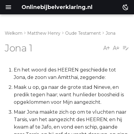
Onlinebijbelverklaring.nl
Welkom
Matthew Henry
Oude Testament
Jona
Inleiding
Matthéüs
Jona 1
Jona 1:1-3
Markus
Jona 1:4-10
Lukas
En het woord des HEEREN geschiedde tot
Jona, de zoon van Amitthai, zeggende:
Jona 1:11-17
Johannes
Maak u op, ga naar de grote stad Nineve, en
predik tegen haar; want hunlieder boosheid is
Handelingen
opgeklommen voor Mijn aangezicht.
Maar Jona maakte zich op om te vluchten naar
Romeinen
Tarsis, van het aangezicht des HEEREN; en hij
kwam af te Jafo, en vond een schip, gaande
1 Korinthe