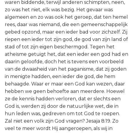
waren biddende, terwijl anderen schimpten, neen,
zo was het niet, elk was bezig. Het gevaar was
algemeen en zo was ook het geroep, dat ten hemel
rees, daar was niemand, die een gemeenschappelijk
gebed opzond, maar een ieder bad voor zichzelf. Zij
riepen een ieder tot zijn god, de god van zijn land of
stad of tot zijn eigen beschermgod. Tegen het
atheïsme getuigt het, dat een ieder een god had en
daarin geloofde, doch het is tevens een voorbeeld
van de dwaasheid van het paganisme, dat zij goden
in menigte hadden, een ieder die god, die hem
behaagde. Waar er maar een God kan wezen, daar
hebben we geen behoefte aan meerdere. Hoewel
ze de kennis hadden verloren, dat er slechts een
God is, werden zij door de natuurlijke wet, die in
hun leden was, gedreven om tot God te roepen.
Zal niet een volk zijn God vragen? Jesaja 8:19. Zo
veel te meer wordt Hij aangeroepen, als wij in