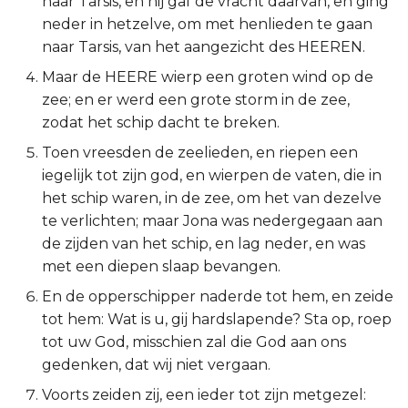
naar Tarsis, en hij gaf de vracht daarvan, en ging
neder in hetzelve, om met henlieden te gaan
2 Korinthe
naar Tarsis, van het aangezicht des HEEREN.
Galaten
Maar de HEERE wierp een groten wind op de
zee; en er werd een grote storm in de zee,
Éfeze
zodat het schip dacht te breken.
Toen vreesden de zeelieden, en riepen een
Filipenzen
iegelijk tot zijn god, en wierpen de vaten, die in
het schip waren, in de zee, om het van dezelve
Kolossenzen
te verlichten; maar Jona was nedergegaan aan
de zijden van het schip, en lag neder, en was
1 Thessalonicenzen
met een diepen slaap bevangen.
2 Thessalonicenzen
En de opperschipper naderde tot hem, en zeide
tot hem: Wat is u, gij hardslapende? Sta op, roep
1 Timótheüs
tot uw God, misschien zal die God aan ons
gedenken, dat wij niet vergaan.
2 Timótheüs
Voorts zeiden zij, een ieder tot zijn metgezel: