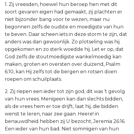
1. Zij vreesden, hoewel hun beroep hen met dit
soort gevaren eigen had gemaakt, zij plachten er
niet bijzonder bang voor te wezen, maar nu
begonnen zelfs de oudste en moedigste van hun
te beven. Daar scheen iets in deze storm te zijn, dat
anders was dan gewoonlijk. Zo plotseling was hij
opgekomen en zo sterk woedde hij. Let er op, dat
God zelfs de stoutmoedigste wankelmoedig kan
maken, groten en oversten over duizend, Psalm
6:10, kan Hij zelfs tot de bergen en rotsen doen
roepen om schuilplaats.
2. Zij riepen een ieder tot zijn god, dit was ‘t gevolg
van hun vrees. Menigeen kan dan slechts bidden,
als de vrees hem er toe drijft, laat hij, die bidden
wenst te leren, naar zee gaan. Heere! in
benauwdheid hebben zij U bezocht, Jeremia 26:16.
Een ieder van hun bad. Niet sommigen van hun