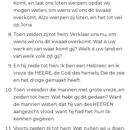
Komt, en laat ons loten werpen, opdat wij
Titus
mogen weten, om wiens wil ons dit kwaad
overkomt. Alzo wierpen zij loten, en het lot viel
Filémon
op Jona.
Toen zeiden zij tot hem: Verklaar ons nu, om
Hebreeën
wiens wil ons dit kwaad overkomt. Wat is uw
werk en van waar komt gij? Welk is uw land en
Jakobus
van welk volk zijt gij?
1 Petrus
En hij zeide tot hen: Ik ben een Hebreer; en ik
vreze de HEERE, de God des hemels, Die de zee
2 Petrus
en het droge gemaakt heeft.
Toen vreesden die mannen met grote vreze, en
1 Johannes
zeiden tot hem: Wat hebt gij dit gedaan? Want
de mannen wisten, dat hij van des HEEREN
2 Johannes
aangezicht vlood; want hij had het hun te
kennen gegeven.
3 Johannes
Voorts zeiden zij tot hem: Wat zullen wij u doen,