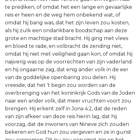
te prediken, of omdat het een lange en gevaarlijke
reis er heen en de weg hem onbekend wat, of
omdat hij bang was, dat het zijn leven zou kosten,
als hij zulk een ondankbare boodschap aan deze
grote en machtige stad bracht. Hij ging met vlees
en bloed te rade, en volbracht de zending niet,
omdat hij niet met veiligheid gaan kon, of omdat hij
naijverig was op de voorrechten van zijn vaderland
en hij ongaarne zag, dat enig ander volk in de eer
van de goddelijke openbaring zou delen. Hij
vreesde, dat het ‘t begin zou worden van de
overbrenging van het koninkrijk Gods van de Joden
naar een ander volk, dat meer vruchten voort zou
brengen. Hij erkent zelf in Jona 4:2, dat de reden
van zijn afkeer van deze reis hierin lag, dat hij
voorzag, dat de inwoners van Nineve zich zouden
bekeren en God hun zou vergeven en ze in gunst
zou aannemen. Dit nu zou een smet zijn op het