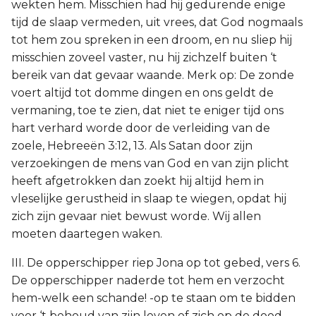
wekten hem. Misschien had hij gedurende enige
tijd de slaap vermeden, uit vrees, dat God nogmaals
tot hem zou spreken in een droom, en nu sliep hij
misschien zoveel vaster, nu hij zichzelf buiten ‘t
bereik van dat gevaar waande. Merk op: De zonde
voert altijd tot domme dingen en ons geldt de
vermaning, toe te zien, dat niet te eniger tijd ons
hart verhard worde door de verleiding van de
zoele, Hebreeën 3:12, 13. Als Satan door zijn
verzoekingen de mens van God en van zijn plicht
heeft afgetrokken dan zoekt hij altijd hem in
vleselijke gerustheid in slaap te wiegen, opdat hij
zich zijn gevaar niet bewust worde. Wij allen
moeten daartegen waken.
III. De opperschipper riep Jona op tot gebed, vers 6.
De opperschipper naderde tot hem en verzocht
hem-welk een schande! -op te staan om te bidden
voor ‘t behoud van zijn leven of zich op de dood