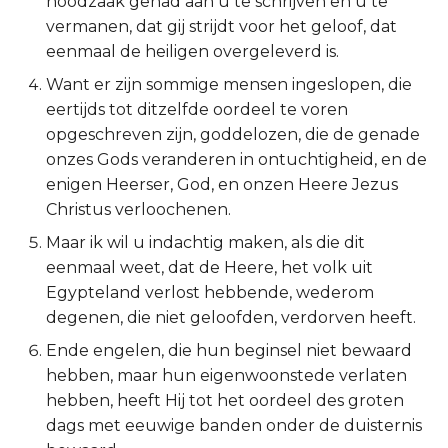
noodzaak gehad aan u te schrijven en u te
vermanen, dat gij strijdt voor het geloof, dat
Ruth
eenmaal de heiligen overgeleverd is.
1 Samuël
Want er zijn sommige mensen ingeslopen, die
eertijds tot ditzelfde oordeel te voren
2 Samuël
opgeschreven zijn, goddelozen, die de genade
onzes Gods veranderen in ontuchtigheid, en de
1 Koningen
enigen Heerser, God, en onzen Heere Jezus
Christus verloochenen.
2 Koningen
Maar ik wil u indachtig maken, als die dit
eenmaal weet, dat de Heere, het volk uit
1 Kronieken
Egypteland verlost hebbende, wederom
degenen, die niet geloofden, verdorven heeft.
2 Kronieken
Ende engelen, die hun beginsel niet bewaard
Ezra
hebben, maar hun eigenwoonstede verlaten
hebben, heeft Hij tot het oordeel des groten
Nehémia
dags met eeuwige banden onder de duisternis