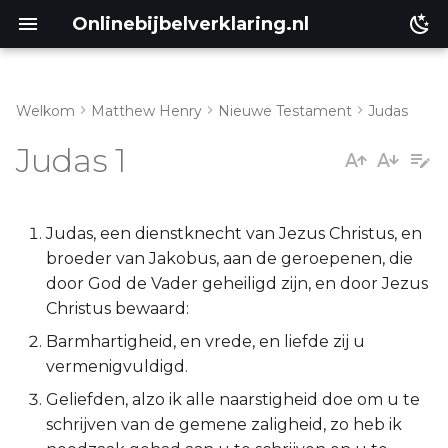
Onlinebijbelverklaring.nl
Welkom
Matthew Henry
Nieuwe Testament
Judas
Genesis
Inleiding
Judas 1
Éxodus
Judas 1:1-2
Leviticus
Judas 1:3-7
Judas, een dienstknecht van Jezus Christus, en
broeder van Jakobus, aan de geroepenen, die
Numeri
Judas 1:8-15
door God de Vader geheiligd zijn, en door Jezus
Christus bewaard:
Deuteronomium
Judas 1:16-25
Barmhartigheid, en vrede, en liefde zij u
vermenigvuldigd.
Jozua
Geliefden, alzo ik alle naarstigheid doe om u te
schrijven van de gemene zaligheid, zo heb ik
Richteren