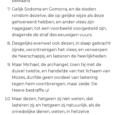
bewaard.
Esther
Gelijk Sodoma en Gomorra, en de steden
rondom dezelve, die op gelijke wijze als deze
Job
gehoereerd hebben, en ander vlees zijn
nagegaan, tot een voorbeeld voorgesteld zijn,
Psalmen
dragende de straf des eeuwigen vuurs.
Desgelijks evenwel ook dezen, in slaap gebracht
Spreuken
zijnde, verontreinigen het vlees, en verwerpen
de heerschappij, en lasteren de heerlijkheden.
Prediker
Maar Michael, de archangel, toen hij met de
Hooglied
duivel twistte, en handelde van het lichaam van
Mozes, durfde geen oordeel van lastering
Jesaja
tegen hem voortbrengen, maar zeide: De
Heere bestraffe u!
Jeremía
Maar dezen, hetgeen zij niet weten, dat
lasteren zij; en hetgeen zij natuurlijk, als de
Klaagliederen
onredelijke dieren, weten, in hetzelve