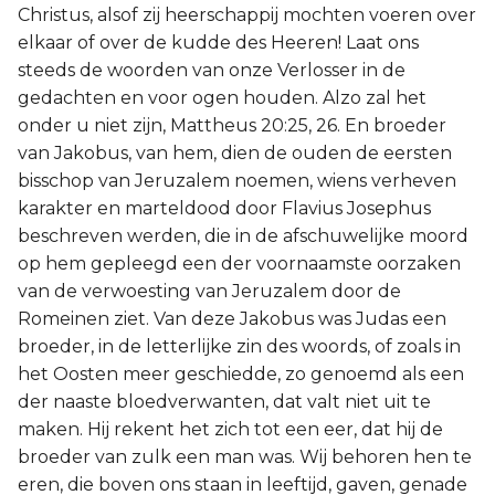
Christus, alsof zij heerschappij mochten voeren over
elkaar of over de kudde des Heeren! Laat ons
steeds de woorden van onze Verlosser in de
gedachten en voor ogen houden. Alzo zal het
onder u niet zijn, Mattheus 20:25, 26. En broeder
van Jakobus, van hem, dien de ouden de eersten
bisschop van Jeruzalem noemen, wiens verheven
karakter en marteldood door Flavius Josephus
beschreven werden, die in de afschuwelijke moord
op hem gepleegd een der voornaamste oorzaken
van de verwoesting van Jeruzalem door de
Romeinen ziet. Van deze Jakobus was Judas een
broeder, in de letterlijke zin des woords, of zoals in
het Oosten meer geschiedde, zo genoemd als een
der naaste bloedverwanten, dat valt niet uit te
maken. Hij rekent het zich tot een eer, dat hij de
broeder van zulk een man was. Wij behoren hen te
eren, die boven ons staan in leeftijd, gaven, genade