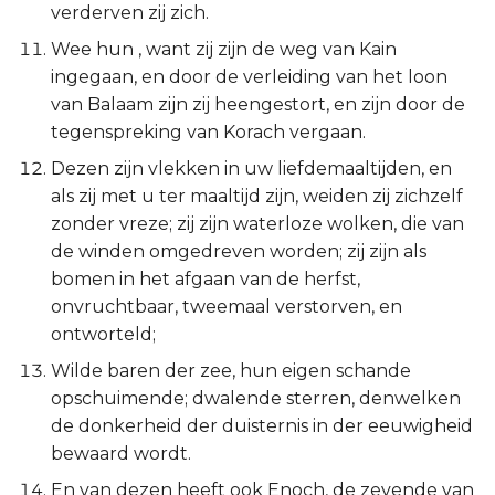
verderven zij zich.
Ezechiël
Wee hun , want zij zijn de weg van Kain
Daniël
ingegaan, en door de verleiding van het loon
van Balaam zijn zij heengestort, en zijn door de
Hoséa
tegenspreking van Korach vergaan.
Dezen zijn vlekken in uw liefdemaaltijden, en
Joël
als zij met u ter maaltijd zijn, weiden zij zichzelf
zonder vreze; zij zijn waterloze wolken, die van
Amos
de winden omgedreven worden; zij zijn als
bomen in het afgaan van de herfst,
Obadja
onvruchtbaar, tweemaal verstorven, en
ontworteld;
Jona
Wilde baren der zee, hun eigen schande
Micha
opschuimende; dwalende sterren, denwelken
de donkerheid der duisternis in der eeuwigheid
Nahum
bewaard wordt.
En van dezen heeft ook Enoch, de zevende van