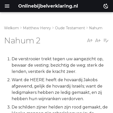
Onlinebijbelverklaring.nl
Welkom
Matthew Henry
Oude Testament
Nahum
Inleiding
Matthéüs
Nahum 2
Nahum 2:1-10
Markus
Nahum 2:11-13
Lukas
De verstrooier trekt tegen uw aangezicht op,
bewaar de vesting; bezichtig de weg; sterk de
Johannes
lenden, versterk de kracht zeer.
Want de HEERE heeft de hovaardij Jakobs
Handelingen
afgewend, gelijk de hovaardij Israëls; want de
ledigmakers hebben ze ledig gemaakt, en zij
Romeinen
hebben hun wijnranken verdorven.
De schilden zijner helden zijn rood gemaakt, de
1 Korinthe