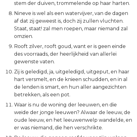
stem der duiven, trommelende op haar harten.
Titus
Nineve is wel als een watervijver, van de dagen
af dat zij geweest is, doch zij zullen vluchten.
Filémon
Staat, staat! zal men roepen, maar niemand zal
omzien.
Hebreeën
Rooft zilver, rooft goud, want er is geen einde
Jakobus
des voorraads, der heerlijkheid van allerlei
gewenste vaten.
1 Petrus
Zij is geledigd, ja, uitgeledigd, uitgeput, en haar
hart versmelt, en de knieen schudden, en in al
2 Petrus
de lenden is smart, en hun aller aangezichten
betrekken, als een pot.
1 Johannes
Waar is nu de woning der leeuwen, en die
2 Johannes
weide der jonge leeuwen? Alwaar de leeuw, de
oude leeuw, en het leeuwenwelp wandelde, en
3 Johannes
er was niemand, die hen verschrikte.