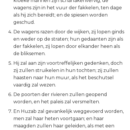
kloeke mannen zijn scharlakenvervig; de
wagens zijn in het vuur der fakkelen, ten dage
2 Korinthe
als hij zich bereidt; en de spiesen worden
geschud.
Galaten
De wagens razen door de wijken, zij lopen ginds
Éfeze
en weder op de straten; hun gedaanten zijn als
der fakkelen, zij lopen door elkander heen als
Filipenzen
de bliksemen.
Hij zal aan zijn voortreffelijken gedenken, doch
Kolossenzen
zij zullen struikelen in hun tochten; zij zullen
haasten naar hun muur, als het beschutsel
1 Thessalonicenzen
vaardig zal wezen.
2 Thessalonicenzen
De poorten der rivieren zullen geopend
worden, en het paleis zal versmelten.
1 Timótheüs
En Huzab zal gevankelijk weggevoerd worden,
men zal haar heten voortgaan; en haar
2 Timótheüs
maagden zullen haar geleiden, als met een