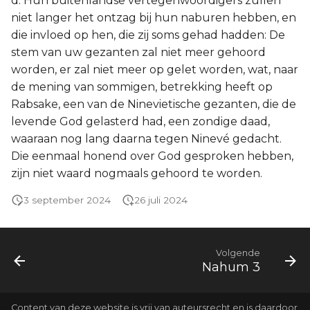
d. Hun buitenlandse vertegenwoordigers zullen
niet langer het ontzag bij hun naburen hebben, en
die invloed op hen, die zij soms gehad hadden: De
stem van uw gezanten zal niet meer gehoord
worden, er zal niet meer op gelet worden, wat, naar
de mening van sommigen, betrekking heeft op
Rabsake, een van de Ninevietische gezanten, die de
levende God gelasterd had, een zondige daad,
waaraan nog lang daarna tegen Ninevé gedacht.
Die eenmaal honend over God gesproken hebben,
zijn niet waard nogmaals gehoord te worden.
3 september 2024
26 juli 2024
Volgende
Nahum 3
Content van deze website is vrij van auteursrecht en is daardoor