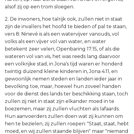
alsof zij op een trom sloegen.
2. De inwoners, hoe talrijk ook, zullen niet in staat
zijn de invallers het hoofd te bieden of pal te staan,
vers 8: Ninevé is als een watervijver vanouds, vol
volks als een vijver vol van water, en water
betekent zeer velen, Openbaring 17:15, of als die
wateren vol van vis, het was reeds lang daarvoor
een volkrijke stad, in Jona’s tijd waren er honderd
twintig duizend kleine kinderen in, Jona 4:11, en
gewoonlijk nemen steden en landen ieder jaar in
bevolking toe, maar, hoewel hun zoveel handen
voor de dienst des lands ter beschikking staan, toch
zullen zij niet in staat zijn elkander moed in te
boezemen, maar zij zullen vluchten als lafaards.
Hun aanvoerders zullen doen wat zij kunnen om
hen te bezielen, zij zullen roepen: "Staat, staat, hebt
moed, en wij zullen staande blijven" maar "niemand