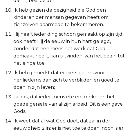
dat hij bearbeidt?
Titus
Ik heb gezien de bezigheid die God den
kinderen der mensen gegeven heeft om
Filémon
zichzelven daarmede te bekommeren.
Hij heeft ieder ding schoon gemaakt op zijn tijd;
Hebreeën
ook heeft Hij de eeuw in hun hart gelegd,
zonder dat een mens het werk dat God
Jakobus
gemaakt heeft, kan uitvinden, van het begin tot
het einde toe.
1 Petrus
Ik heb gemerkt dat er niets beters voor
2 Petrus
henlieden is dan zich te verblijden en goed te
doen in zijn leven;
1 Johannes
Ja ook, dat ieder mens ete en drinke, en het
goede geniete van al zijn arbeid. Dit is een gave
2 Johannes
Gods.
3 Johannes
Ik weet dat al wat God doet, dat zal in der
eeuwigheid zijn; er is niet toe te doen, noch is er