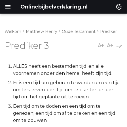
Onlinebijbelverklaring.nl
Welkom
Matthew Henry
Oude Testament
Prediker
Inleiding
Matthéüs
Prediker 3
Prediker 3:1-10
Markus
Prediker 3:11-15
Lukas
ALLES heeft een bestemden tijd, en alle
voornemen onder den hemel heeft zijn tijd.
Prediker 3:16-22
Johannes
Er is een tijd om geboren te worden en een tijd
om te sterven; een tijd om te planten en een
Handelingen
tijd om het geplante uit te roeien;
Een tijd om te doden en een tijd om te
Romeinen
genezen; een tijd om af te breken en een tijd
om te bouwen;
1 Korinthe