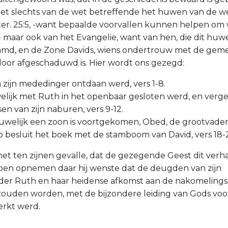
niet slechts van de wet betreffende het huwen van de
er. 25:5, -want bepaalde voorvallen kunnen helpen om
- maar ook van het Evangelie, want van hen, die dit huwe
tamd, en de Zone Davids, wiens ondertrouw met de geme
oor afgeschaduwd is. Hier wordt ons gezegd:
n zijn mededinger ontdaan werd, vers 1-8.
uwelijk met Ruth in het openbaar gesloten werd, en verg
n van zijn naburen, vers 9-12.
t huwelijk een zoon is voortgekomen, Obed, de grootvader
 zo besluit het boek met de stamboom van David, vers 18-
et ten zijnen gevalle, dat de gezegende Geest dit verhaa
doen opnemen daar hij wenste dat de deugden van zijn
er Ruth en haar heidense afkomst aan de nakomeling
ouden worden, met de bijzondere leiding van Gods voor
erkt werd.