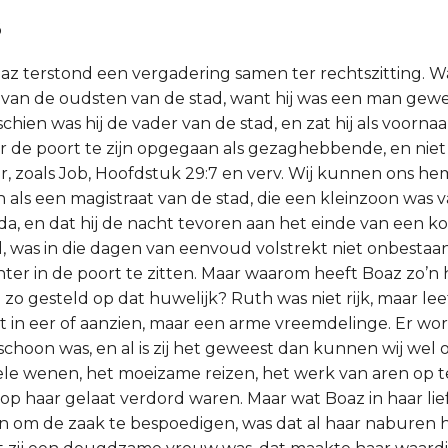
8
oaz terstond een vergadering samen ter rechtszitting. Wa
n van de oudsten van de stad, want hij was een man gew
hien was hij de vader van de stad, en zat hij als voornaa
aar de poort te zijn opgegaan als gezaghebbende, en niet
 zoals Job, Hoofdstuk 29:7 en verv. Wij kunnen ons he
n als een magistraat van de stad, die een kleinzoon was 
da, en dat hij de nacht tevoren aan het einde van een k
, was in die dagen van eenvoud volstrekt niet onbesta
chter in de poort te zitten. Maar waarom heeft Boaz zo’n
 zo gesteld op dat huwelijk? Ruth was niet rijk, maar le
t in eer of aanzien, maar een arme vreemdelinge. Er wo
schoon was, en al is zij het geweest dan kunnen wij wel 
ele wenen, het moeizame reizen, het werk van aren op t
n op haar gelaat verdord waren. Maar wat Boaz in haar l
 om de zaak te bespoedigen, was dat al haar naburen h