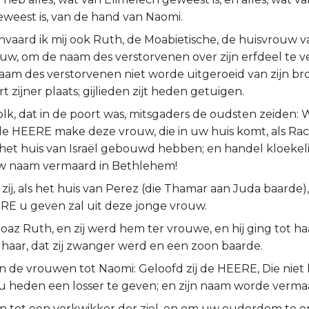
weest is, van de hand van Naomi.
nvaard ik mij ook Ruth, de Moabietische, de huisvrouw 
ouw, om de naam des verstorvenen over zijn erfdeel te 
aam des verstorvenen niet worde uitgeroeid van zijn br
t zijner plaats; gijlieden zijt heden getuigen.
olk, dat in de poort was, mitsgaders de oudsten zeiden: Wi
de HEERE make deze vrouw, die in uw huis komt, als Rach
het huis van Israël gebouwd hebben; en handel kloekelij
w naam vermaard in Bethlehem!
zij, als het huis van Perez (die Thamar aan Juda baarde),
RE u geven zal uit deze jonge vrouw.
az Ruth, en zij werd hem ter vrouwe, en hij ging tot haa
haar, dat zij zwanger werd en een zoon baarde.
n de vrouwen tot Naomi: Geloofd zij de HEERE, Die niet 
 heden een losser te geven; en zijn naam worde vermaar
zijn tot een verkwikker der ziel, en om uw ouderdom te