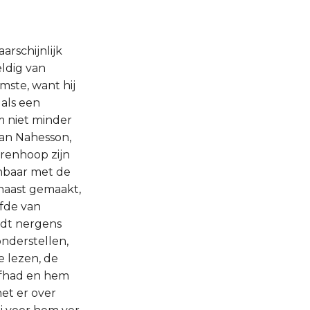
arschijnlijk
eldig van
mste, want hij
 als een
m niet minder
van Nahesson,
orenhoop zijn
anbaar met de
 haast gemaakt,
efde van
rdt nergens
onderstellen,
e lezen, de
iefhad en hem
et er over