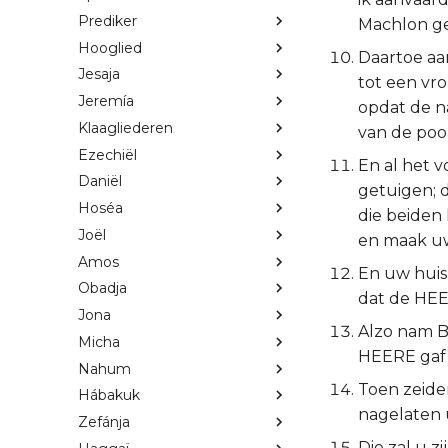
Prediker
Machlon ge
Hooglied
Daartoe aa
Jesaja
tot een vr
Jeremía
opdat de n
Klaagliederen
van de poor
Ezechiël
En al het v
Daniël
getuigen; 
Hoséa
die beiden 
Joël
en maak u
Amos
En uw huis 
Obadja
dat de HEE
Jona
Alzo nam Bo
Micha
HEERE gaf 
Nahum
Toen zeide
Hábakuk
nagelaten u
Zefánja
Die zal u 