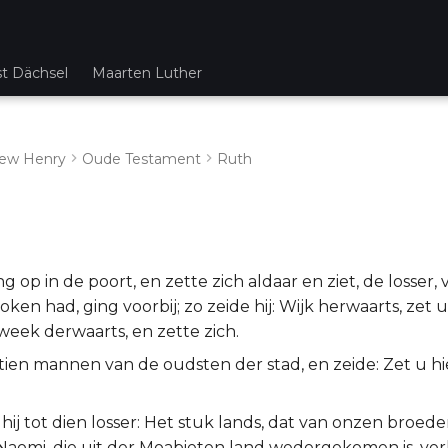
st Dächsel
Maarten Luther
ew Henry
Oude Testament
Ruth
g op in de poort, en zette zich aldaar en ziet, de losser
ken had, ging voorbij; zo zeide hij: Wijk herwaarts, zet u h
 week derwaarts, en zette zich.
tien mannen van de oudsten der stad, en zeide: Zet u hie
hij tot dien losser: Het stuk lands, dat van onzen broed
 Naomi, die uit der Moabieten land wedergekomen is, ver