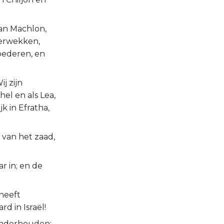
van Machlon,
verwekken,
oederen, en
j zijn
el en als Lea,
k in Efratha,
 van het zaad,
r in; en de
heeft
d in Israël!
 onderhouden;