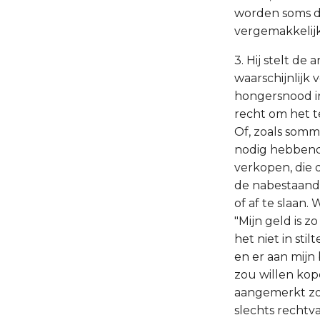
worden soms d
vergemakkelij
3. Hij stelt de
waarschijnlijk
hongersnood in
recht om het t
Of, zoals som
nodig hebbende
verkopen, die d
de nabestaande
of af te slaan
"Mijn geld is z
het niet in sti
en er aan mijn
zou willen kope
aangemerkt zo
slechts rechtva