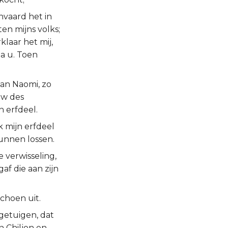
nvaard het in
en mijns volks;
klaar het mij,
na u. Toen
van Naomi, zo
uw des
 erfdeel.
k mijn erfdeel
 kunnen lossen.
e verwisseling,
af die aan zijn
schoen uit.
 getuigen, dat
n Chiljon en