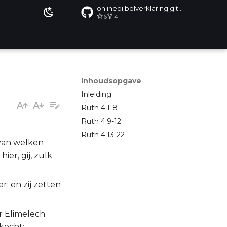
onlinebijbelverklaring.github.io
6
4
Inhoudsopgave
Inleiding
Ruth 4:1-8
Ruth 4:9-12
Ruth 4:13-22
, van welken
ier, gij, zulk
r; en zij zetten
er Elimelech
kocht;