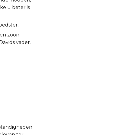
e u beter is
oedster.
een zoon
Davids vader.
mstandigheden
bleven ter