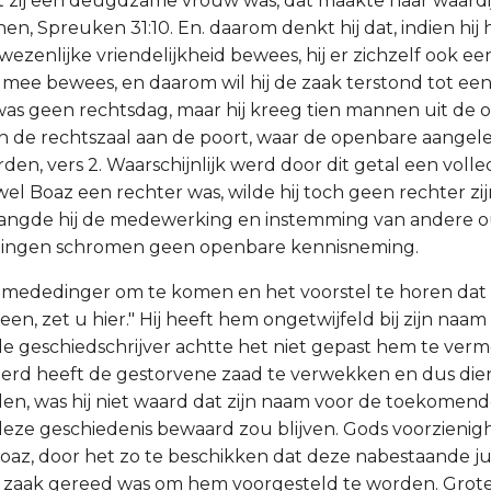
 zij een deugdzame vrouw was, dat maakte haar waardi
en, Spreuken 31:10. En. daarom denkt hij dat, indien hij
ezenlijke vriendelijkheid bewees, hij er zichzelf ook ee
d mee bewees, en daarom wil hij de zaak terstond tot ee
as geen rechtsdag, maar hij kreeg tien mannen uit de 
r in de rechtszaal aan de poort, waar de openbare aang
en, vers 2. Waarschijnlijk werd door dit getal een volle
l Boaz een rechter was, wilde hij toch geen rechter zijn
langde hij de medewerking en instemming van andere o
elingen schromen geen openbare kennisneming.
ijn mededinger om te komen en het voorstel te horen dat 
lk een, zet u hier." Hij heeft hem ongetwijfeld bij zijn na
e geschiedschrijver achtte het niet gepast hem te verm
gerd heeft de gestorvene zaad te verwekken en dus die
en, was hij niet waard dat zijn naam voor de toekome
deze geschiedenis bewaard zou blijven. Gods voorzienig
az, door het zo te beschikken dat deze nabestaande jui
 zaak gereed was om hem voorgesteld te worden. Grot