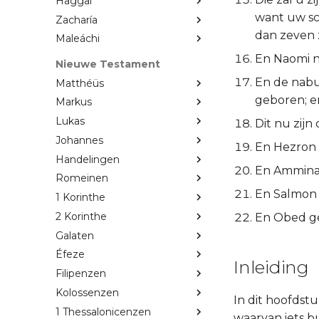
Haggaï
want uw sc
Zacharía
dan zeven 
Maleáchi
En Naomi na
Nieuwe Testament
En de nabu
Matthéüs
geboren; en
Markus
Lukas
Dit nu zij
Johannes
En Hezron
Handelingen
En Ammina
Romeinen
En Salmon
1 Korinthe
2 Korinthe
En Obed ge
Galaten
Éfeze
Inleiding
Filipenzen
Kolossenzen
In dit hoofdst
1 Thessalonicenzen
waarvan iets b