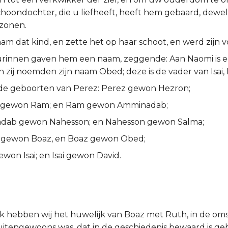
hoondochter, die u liefheeft, heeft hem gebaard, dewelk
zonen.
m dat kind, en zette het op haar schoot, en werd zijn v
rinnen gaven hem een naam, zeggende: Aan Naomi is 
 zij noemden zijn naam Obed; deze is de vader van Isai, 
n de geboorten van Perez: Perez gewon Hezron;
 gewon Ram; en Ram gewon Amminadab;
dab gewon Nahesson; en Nahesson gewon Salma;
 gewon Boaz, en Boaz gewon Obed;
won Isai; en Isai gewon David.
uk hebben wij het huwelijk van Boaz met Ruth, in de o
uitengewoons was, dat in de geschiedenis bewaard is ge