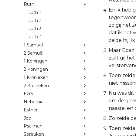
Ruth
En ik heb 
Ruth 1
tegenwoord
Ruth 2
zo gij het 
Ruth 3
dat ik het 
Ruth 4
zeide hij: I
1 Samuël
Maar Boaz z
2 Samuël
zult gij h
1 Koningen
verstorven
2 Koningen
Toen zeide 
1 Kronieken
niet missch
2 Kronieken
Nu was dit 
Ezra
om de ganse
Nehémia
naaste; en d
Esther
Job
Zo zeide de
Psalmen
Toen zeide 
Spreuken
ik aanvaard