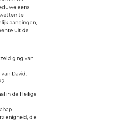
 weduwe eens
 wetten te
lijk aangingen,
ente uit de
ezeld ging van
 van David,
22.
l in de Heilige
schap
zienigheid, die