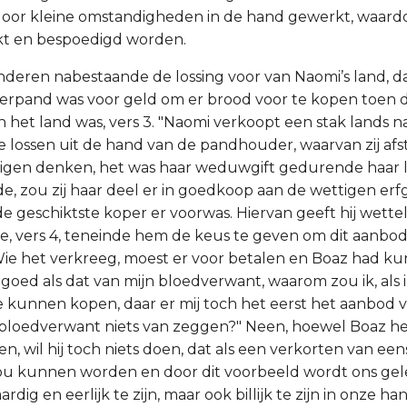
oor kleine omstandigheden in de hand gewerkt, waardoo
kt en bespoedigd worden.
 anderen nabestaande de lossing voor van Naomi’s land, d
 verpand was voor geld om er brood voor te kopen toen 
 het land was, vers 3. "Naomi verkoopt een stak lands n
e lossen uit de hand van de pandhouder, waarvan zij afs
migen denken, het was haar weduwgift gedurende haar l
, zou zij haar deel er in goedkoop aan de wettigen er
e geschiktste koper er voorwas. Hiervan geeft hij wettel
, vers 4, teneinde hem de keus te geven om dit aanbo
. Wie het verkreeg, moest er voor betalen en Boaz had 
o goed als dat van mijn bloedverwant, waarom zou ik, als ik
lte kunnen kopen, daar er mij toch het eerst het aanbod v
 bloedverwant niets van zeggen?" Neen, hoewel Boaz h
n, wil hij toch niets doen, dat als een verkorten van ee
u kunnen worden en door dit voorbeeld wordt ons gele
ardig en eerlijk te zijn, maar ook billijk te zijn in onze h