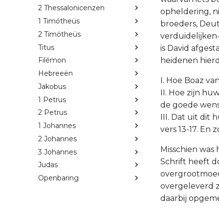
2 Thessalonicenzen
opheldering, 
1 Timótheüs
broeders, Deut
2 Timótheüs
verduidelijken
Titus
is David afges
heidenen hierd
Filémon
Hebreeën
I. Hoe Boaz va
Jakobus
II. Hoe zijn h
1 Petrus
de goede wense
2 Petrus
III. Dat uit di
1 Johannes
vers 13-17. En
2 Johannes
Misschien was h
3 Johannes
Schrift heeft 
Judas
overgrootmoed
Openbaring
overgeleverd z
daarbij opgem