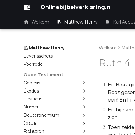
Onlinebijbelverklaring.nl
Welkom
Matthew Henry
Karl Augu
Matthew Henry
Welkom
Matth
Levensschets
Ruth 4
Voorrede
Oude Testament
Genesis
En Boaz gin
Éxodus
Boaz gespro
Leviticus
een! En hij
Numeri
En hij nam 
Deuteronomium
zich.
Jozua
Toen zeide 
Richteren
was, heeft