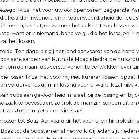
gezegd: Ik zal het voor uw oor openbaren, zeggende: Aa
igheid der inwoners, en in tegenwoordigheid der oudst
zult lossen, los het; en zo men het ook niet zou lossen, ver
wete; want er is niemand, behalve gij, die het losse, en ik 
k zal het lossen.
eide: Ten dage, als gij het land aanvaardt van de hand 
et ook aanvaarden van Ruth, de Moabietische, de huisvro
en, om de naam des verstorvenen te verwekken over zijn
die losser: Ik zal het voor mij niet kunnen lossen, opdat i
ien verderve; los gij mijn lossing voor u; want ik zal niet
van ouds een gewoonheid in Israël, bij de lossing en bij d
 zaak te bevestigen, zo trok de man zijn schoen uit en g
it was tot een getuigenis in Israël.
 losser tot Boaz: Aanvaard gij het voor u; en hij trok zijn 
Boaz tot de oudsten en al het volk: Gijlieden zijt heden
 heb alles, wat van Elimelech geweest is, en alles, wat va