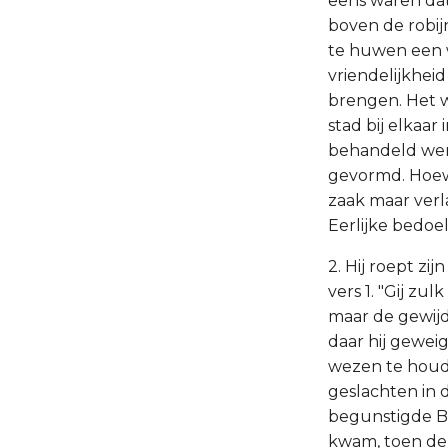
eens waren dat
boven de robijn
te huwen een w
vriendelijkhei
brengen. Het w
stad bij elkaa
behandeld werd
gevormd. Hoewe
zaak maar ver
Eerlijke bedo
2. Hij roept z
vers 1. "Gij zu
maar de gewijd
daar hij gewei
wezen te houd
geslachten in 
begunstigde Bo
kwam, toen de