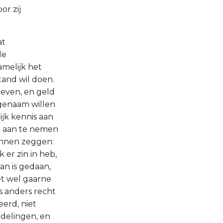
r zij
at
de
amelijk het
tand wil doen.
even, en geld
fgenaam willen
ijk kennis aan
d aan te nemen
kunnen zeggen:
 er zin in heb,
an is gedaan,
et wel gaarne
ns anders recht
erd, niet
andelingen, en