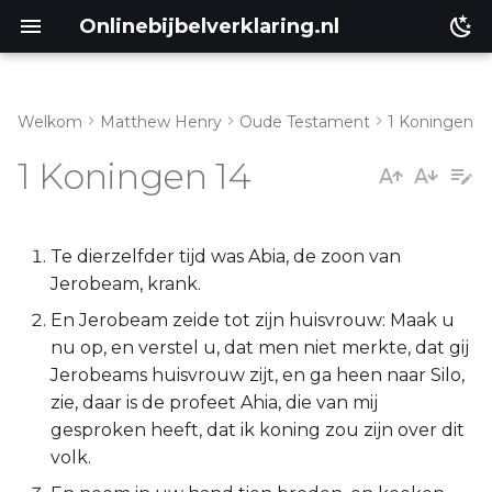
Onlinebijbelverklaring.nl
Welkom
Matthew Henry
Oude Testament
1 Koningen
Inleiding
Matthéüs
1 Koningen 14
1 Koningen 14:1-6
Markus
1 Koningen 14:7-20
Lukas
Te dierzelfder tijd was Abia, de zoon van
Jerobeam, krank.
1 Koningen 14:21-31
Johannes
En Jerobeam zeide tot zijn huisvrouw: Maak u
nu op, en verstel u, dat men niet merkte, dat gij
Handelingen
Jerobeams huisvrouw zijt, en ga heen naar Silo,
zie, daar is de profeet Ahia, die van mij
Romeinen
gesproken heeft, dat ik koning zou zijn over dit
volk.
1 Korinthe