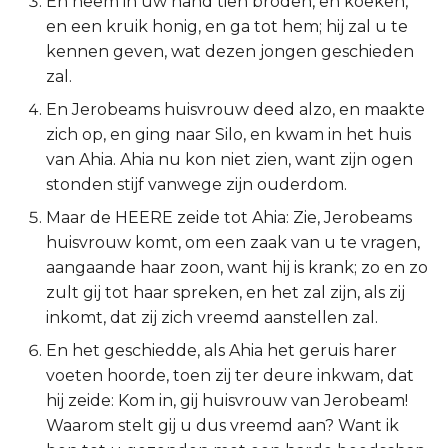
En neem in uw hand tien broden, en koeken,
en een kruik honig, en ga tot hem; hij zal u te
2 Korinthe
kennen geven, wat dezen jongen geschieden
zal.
Galaten
En Jerobeams huisvrouw deed alzo, en maakte
Éfeze
zich op, en ging naar Silo, en kwam in het huis
van Ahia. Ahia nu kon niet zien, want zijn ogen
Filipenzen
stonden stijf vanwege zijn ouderdom.
Maar de HEERE zeide tot Ahia: Zie, Jerobeams
Kolossenzen
huisvrouw komt, om een zaak van u te vragen,
aangaande haar zoon, want hij is krank; zo en zo
1 Thessalonicenzen
zult gij tot haar spreken, en het zal zijn, als zij
inkomt, dat zij zich vreemd aanstellen zal.
2 Thessalonicenzen
En het geschiedde, als Ahia het geruis harer
1 Timótheüs
voeten hoorde, toen zij ter deure inkwam, dat
hij zeide: Kom in, gij huisvrouw van Jerobeam!
2 Timótheüs
Waarom stelt gij u dus vreemd aan? Want ik