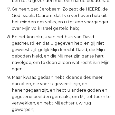
ben tot u gezonden met een harde boodschap.
Titus
Ga heen, zeg Jerobeam: Zo zegt de HEERE, de
God Israëls: Daarom, dat Ik u verheven heb uit
Filémon
het midden des volks, en u tot een voorganger
over Mijn volk Israël gesteld heb;
Hebreeën
En het koninkrijk van het huis van David
gescheurd, en dat u gegeven heb, en gij niet
Jakobus
geweest zijt, gelijk Mijn knecht David, die Mijn
geboden hield, en die Mij met zijn ganse hart
1 Petrus
navolgde, om te doen alleen wat recht is in Mijn
2 Petrus
ogen;
Maar kwaad gedaan hebt, doende des meer
1 Johannes
dan allen, die voor u geweest zijn, en
henengegaan zijt, en hebt u andere goden en
2 Johannes
gegotene beelden gemaakt, om Mij tot toorn te
verwekken, en hebt Mij achter uw rug
3 Johannes
geworpen;