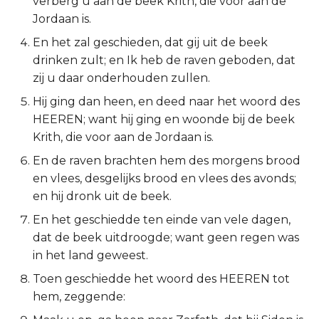
verberg u aan de beek Krith, die voor aan de
Jordaan is.
2 Korinthe
En het zal geschieden, dat gij uit de beek
Galaten
drinken zult; en Ik heb de raven geboden, dat
zij u daar onderhouden zullen.
Éfeze
Hij ging dan heen, en deed naar het woord des
HEEREN; want hij ging en woonde bij de beek
Filipenzen
Krith, die voor aan de Jordaan is.
En de raven brachten hem des morgens brood
Kolossenzen
en vlees, desgelijks brood en vlees des avonds;
1 Thessalonicenzen
en hij dronk uit de beek.
En het geschiedde ten einde van vele dagen,
2 Thessalonicenzen
dat de beek uitdroogde; want geen regen was
in het land geweest.
1 Timótheüs
Toen geschiedde het woord des HEEREN tot
hem, zeggende:
2 Timótheüs