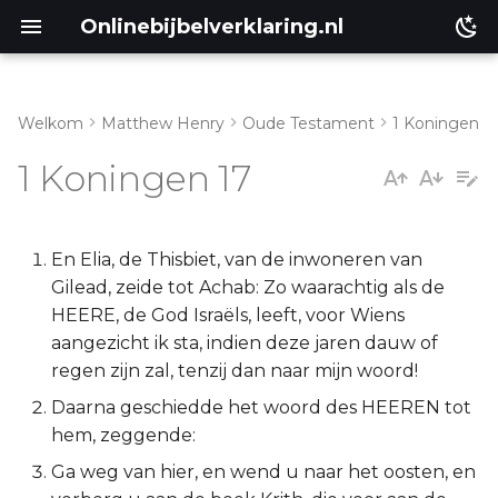
Onlinebijbelverklaring.nl
Welkom
Matthew Henry
Oude Testament
1 Koningen
Inleiding
Matthéüs
1 Koningen 17
1 Koningen 17:1-7
Markus
1 Koningen 17:8-16
Lukas
En Elia, de Thisbiet, van de inwoneren van
Gilead, zeide tot Achab: Zo waarachtig als de
1 Koningen 17:17-24
Johannes
HEERE, de God Israëls, leeft, voor Wiens
aangezicht ik sta, indien deze jaren dauw of
Handelingen
regen zijn zal, tenzij dan naar mijn woord!
Daarna geschiedde het woord des HEEREN tot
Romeinen
hem, zeggende:
Ga weg van hier, en wend u naar het oosten, en
1 Korinthe