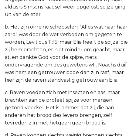
aldus is Simsons raadsel weer opgelost: spijze ging
uit van de eter.
b. Het zijn onreine schepselen. "Alles wat naar haar
aard" was door de wet verboden om gegeten te
worden, Leviticus 11:15, maar Elia heeft de spijze, die
zij hem brachten, er niet minder om geacht, maar
at, en dankte God voor de spijze, niets
ondervragende om des gewetens wII. Noachs duif
was hem een getrouwer bode dan zijn raaf, maar
hier zijn de raven standvastig getrouw aan Elia.
c. Raven voeden zich met insecten en aas, maar
brachten aan de profeet spijze voor mensen,
gezond voedsel. Het is jammer dat zij, die aan
anderen het brood des levens brengen, zelf
tevreden zijn met hetgeen geen brood is.
d. Raven konden slechts weinig brengen slechts