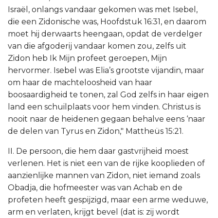
Israël, onlangs vandaar gekomen was met Isebel,
die een Zidonische was, Hoofdstuk 16:31, en daarom
moet hij derwaarts heengaan, opdat de verdelger
van die afgoderij vandaar komen zou, zelfs uit
Zidon heb Ik Mijn profeet geroepen, Mijn
hervormer. Isebel was Elia’s grootste vijandin, maar
om haar de machteloosheid van haar
boosaardigheid te tonen, zal God zelfs in haar eigen
land een schuilplaats voor hem vinden. Christus is
nooit naar de heidenen gegaan behalve eens ‘naar
de delen van Tyrus en Zidon," Mattheüs 15:21.
II. De persoon, die hem daar gastvrijheid moest
verlenen. Het is niet een van de rijke kooplieden of
aanzienlijke mannen van Zidon, niet iemand zoals
Obadja, die hofmeester was van Achab en de
profeten heeft gespijzigd, maar een arme weduwe,
arm en verlaten, krijgt bevel (dat is: zij wordt