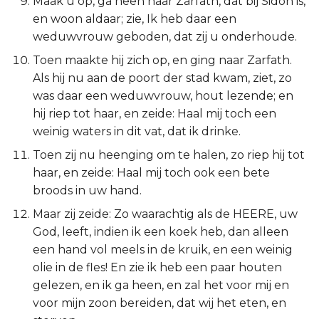
Maak u op, ga heen naar Zarfath, dat bij Sidon is,
Titus
en woon aldaar; zie, Ik heb daar een
weduwvrouw geboden, dat zij u onderhoude.
Filémon
Toen maakte hij zich op, en ging naar Zarfath.
Als hij nu aan de poort der stad kwam, ziet, zo
Hebreeën
was daar een weduwvrouw, hout lezende; en
hij riep tot haar, en zeide: Haal mij toch een
Jakobus
weinig waters in dit vat, dat ik drinke.
Toen zij nu heenging om te halen, zo riep hij tot
1 Petrus
haar, en zeide: Haal mij toch ook een bete
broods in uw hand.
2 Petrus
Maar zij zeide: Zo waarachtig als de HEERE, uw
1 Johannes
God, leeft, indien ik een koek heb, dan alleen
een hand vol meels in de kruik, en een weinig
2 Johannes
olie in de fles! En zie ik heb een paar houten
gelezen, en ik ga heen, en zal het voor mij en
3 Johannes
voor mijn zoon bereiden, dat wij het eten, en