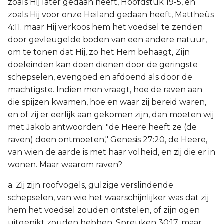
zoals Hij later gedaan heeft, Hoofdstuk 19-5, en
zoals Hij voor onze Heiland gedaan heeft, Mattheüs
4:11. maar Hij verkoos hem het voedsel te zenden
door gevleugelde boden van een andere natuur,
om te tonen dat Hij, zo het Hem behaagt, Zijn
doeleinden kan doen dienen door de geringste
schepselen, evengoed en afdoend als door de
machtigste. Indien men vraagt, hoe de raven aan
die spijzen kwamen, hoe en waar zij bereid waren,
en of zij er eerlijk aan gekomen zijn, dan moeten wij
met Jakob antwoorden: "de Heere heeft ze (de
raven) doen ontmoeten," Genesis 27:20, de Heere,
van wien de aarde is met haar volheid, en zij die er in
wonen. Maar waarom raven?
a. Zij zijn roofvogels, gulzige verslindende
schepselen, van wie het waarschijnlijker was dat zij
hem het voedsel zouden ontstelen, of zijn ogen
uitgepikt zouden hebben, Spreuken 30:17, maar