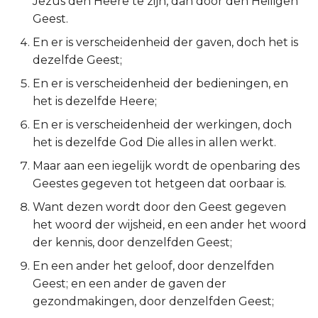
Jezus den Heere te zijn, dan door den Heiligen
Geest.
Ruth
En er is verscheidenheid der gaven, doch het is
1 Samuël
dezelfde Geest;
En er is verscheidenheid der bedieningen, en
2 Samuël
het is dezelfde Heere;
En er is verscheidenheid der werkingen, doch
1 Koningen
het is dezelfde God Die alles in allen werkt.
2 Koningen
Maar aan een iegelijk wordt de openbaring des
Geestes gegeven tot hetgeen dat oorbaar is.
1 Kronieken
Want dezen wordt door den Geest gegeven
het woord der wijsheid, en een ander het woord
2 Kronieken
der kennis, door denzelfden Geest;
Ezra
En een ander het geloof, door denzelfden
Geest; en een ander de gaven der
Nehémia
gezondmakingen, door denzelfden Geest;