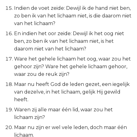
Ezechiël
Indien de voet zeide: Dewijl ik de hand niet ben,
zo ben ik van het lichaam niet, is die daarom niet
Daniël
van het lichaam?
En indien het oor zeide: Dewijl ik het oog niet
Hoséa
ben, zo ben ik van het lichaam niet, is het
daarom niet van het lichaam?
Joël
Ware het gehele lichaam het oog, waar zou het
Amos
gehoor zijn? Ware het gehele lichaam gehoor,
waar zou de reuk zijn?
Obadja
Maar nu heeft God de leden gezet, een iegelijk
van dezelve, in het lichaam, gelijk Hij gewild
Jona
heeft.
Waren zij alle maar één lid, waar zou het
Micha
lichaam zijn?
Nahum
Maar nu zijn er wel vele leden, doch maar één
lichaam.