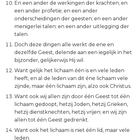
En een ander de werkingen der krachten; en
Esther
een ander profetie; en een ander
onderscheidingen der geesten; en een ander
Job
menigerlei talen; en een ander uitlegging der
talen.
Psalmen
Doch deze dingen alle werkt de ene en
dezelfde Geest, delende aan een iegelijk in het
Spreuken
bijzonder, gelijkerwijs Hij wil.
Prediker
Want gelijk het lichaam één is en vele leden
heeft, en al de leden van dit éne lichaam vele
Hooglied
zijnde, maar één lichaam zijn, alzo ook Christus.
Want ook wij allen zijn door één Geest tot één
Jesaja
lichaam gedoopt, hetzij Joden, hetzij Grieken,
hetzij dienstknechten, hetzij vrijen; en wij zijn
Jeremía
allen tot één Geest gedrenkt.
Klaagliederen
Want ook het lichaam is niet één lid, maar vele
leden.