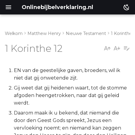
Onlinebijbelverklaring.nl
Welkom
Matthew Henry
Nieuwe Testament
1 Korinthe
Genesis
Inleiding
1 Korinthe 12
Éxodus
1 Korinthe 12:1-11
Leviticus
1 Korinthe 12:12-26
EN van de geestelijke gaven, broeders, wil ik
niet dat gij onwetende zijt.
Numeri
1 Korinthe 12:27-31
Gij weet dat gij heidenen waart, tot de stomme
afgoden heengetrokken, naar dat gij geleid
Deuteronomium
werdt.
Daarom maak ik u bekend, dat niemand die
Jozua
door den Geest Gods spreekt, Jezus een
vervloeking noemt; en niemand kan zeggen
Richteren