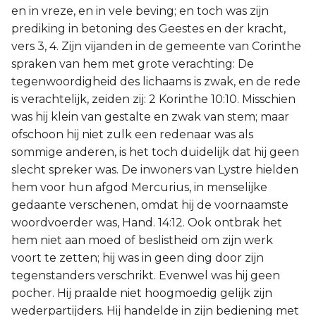
en in vreze, en in vele beving; en toch was zijn
prediking in betoning des Geestes en der kracht,
vers 3, 4. Zijn vijanden in de gemeente van Corinthe
spraken van hem met grote verachting: De
tegenwoordigheid des lichaams is zwak, en de rede
is verachtelijk, zeiden zij: 2 Korinthe 10:10. Misschien
was hij klein van gestalte en zwak van stem; maar
ofschoon hij niet zulk een redenaar was als
sommige anderen, is het toch duidelijk dat hij geen
slecht spreker was. De inwoners van Lystre hielden
hem voor hun afgod Mercurius, in menselijke
gedaante verschenen, omdat hij de voornaamste
woordvoerder was, Hand. 14:12. Ook ontbrak het
hem niet aan moed of beslistheid om zijn werk
voort te zetten; hij was in geen ding door zijn
tegenstanders verschrikt. Evenwel was hij geen
pocher. Hij praalde niet hoogmoedig gelijk zijn
wederpartijders. Hij handelde in zijn bediening met