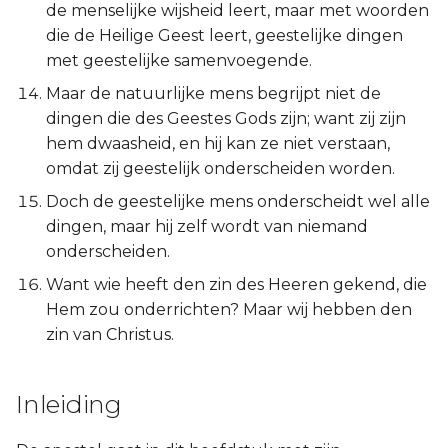
de menselijke wijsheid leert, maar met woorden
Ezechiël
die de Heilige Geest leert, geestelijke dingen
met geestelijke samenvoegende.
Daniël
Maar de natuurlijke mens begrijpt niet de
Hoséa
dingen die des Geestes Gods zijn; want zij zijn
hem dwaasheid, en hij kan ze niet verstaan,
Joël
omdat zij geestelijk onderscheiden worden.
Doch de geestelijke mens onderscheidt wel alle
Amos
dingen, maar hij zelf wordt van niemand
onderscheiden.
Obadja
Want wie heeft den zin des Heeren gekend, die
Hem zou onderrichten? Maar wij hebben den
Jona
zin van Christus.
Micha
Inleiding
Nahum