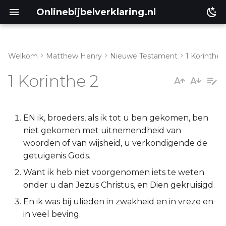
Onlinebijbelverklaring.nl
Welkom
Matthew Henry
Nieuwe Testament
1 Korinthe
Genesis
Inleiding
1 Korinthe 2
Éxodus
1 Korinthe 2:1-5
Leviticus
1 Korinthe 2:6-16
EN ik, broeders, als ik tot u ben gekomen, ben
niet gekomen met uitnemendheid van
Numeri
woorden of van wijsheid, u verkondigende de
getuigenis Gods.
Deuteronomium
Want ik heb niet voorgenomen iets te weten
onder u dan Jezus Christus, en Dien gekruisigd.
Jozua
En ik was bij ulieden in zwakheid en in vreze en
in veel beving.
Richteren