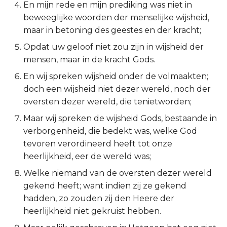
En mijn rede en mijn prediking was niet in
Ruth
beweeglijke woorden der menselijke wijsheid,
maar in betoning des geestes en der kracht;
1 Samuël
Opdat uw geloof niet zou zijn in wijsheid der
mensen, maar in de kracht Gods.
2 Samuël
En wij spreken wijsheid onder de volmaakten;
doch een wijsheid niet dezer wereld, noch der
1 Koningen
oversten dezer wereld, die tenietworden;
2 Koningen
Maar wij spreken de wijsheid Gods, bestaande in
verborgenheid, die bedekt was, welke God
1 Kronieken
tevoren verordineerd heeft tot onze
heerlijkheid, eer de wereld was;
2 Kronieken
Welke niemand van de oversten dezer wereld
gekend heeft; want indien zij ze gekend
Ezra
hadden, zo zouden zij den Heere der
heerlijkheid niet gekruist hebben.
Nehémia