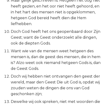
Maar gelijk geschreven is: Hetgeen het oog niet
Esther
heeft gezien, en het oor niet heeft gehoord, en
in het hart des mensen niet is opgeklommen,
Job
hetgeen God bereid heeft dien die Hem
liefhebben.
Psalmen
Doch God heeft het ons geopenbaard door Zijn
Geest; want de Geest onderzoekt alle dingen,
Spreuken
ook de diepten Gods.
Want wie van de mensen weet hetgeen des
Prediker
mensen is, dan de geest des mensen, die in hem
is? Alzo weet ook niemand hetgeen Gods is, dan
Hooglied
de Geest Gods.
Jesaja
Doch wij hebben niet ontvangen den geest der
wereld, maar den Geest Die uit God is, opdat wij
Jeremía
zouden weten de dingen die ons van God
geschonken zijn;
Klaagliederen
Dewelke wij ook spreken, niet met woorden die