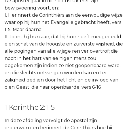
De apostel gaat in dit hoofdstuk met zijn
Hábakuk
bewijsvoering voort, en:
I. Herinnert de Corinthiërs aan de eenvoudige wijze
Zefánja
waar op hij hun het Evangelie gebracht heeft, vers
1-5. Maar daarna:
Haggaï
II. toont hij hun aan, dat hij hun heeft meegedeeld
e en schat van de hoogste en zuiverste wijsheid, die
Zacharía
alle pogingen van alle wijsge ren ver overtrof; die
nooit in het hart van ee nigen mens zou
Maleáchi
opgekomen zijn indien ze niet geopenbaard ware,
en die slechts ontvangen worden kan en ter
zaligheid gedijen door het licht en de invloed van
dien Geest, die haar openbaarde, vers 6-16.
1 Korinthe 2:1-5
In deze afdeling vervolgt de apostel zijn
onderwerp, en herinnert de Corinthiërs hoe hij