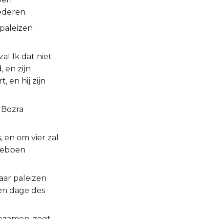
ederen.
 paleizen
l Ik dat niet
 en zijn
 en hij zijn
 Bozra
 en om vier zal
 hebben
aar paleizen
ten dage des
tezamen, zegt