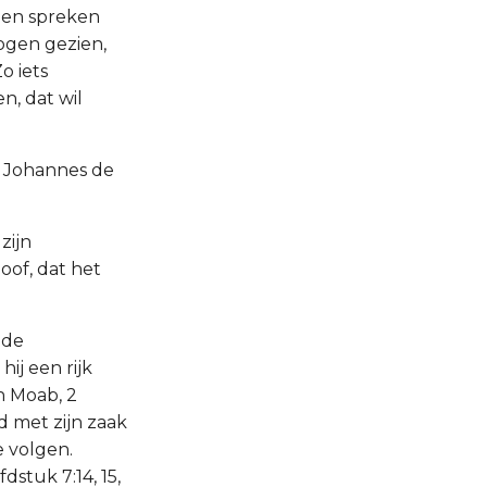
elen spreken
 ogen gezien,
o iets
n, dat wil
t Johannes de
zijn
oof, dat het
 de
ij een rijk
n Moab, 2
ld met zijn zaak
e volgen.
stuk 7:14, 15,