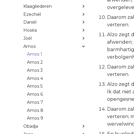
Klaagliederen
overgeleve
Ezechiël
Daarom zal
Daniël
verteren.
Hoséa
Alzo zegt 
Joël
afwenden; 
Amos
barmhartigh
Amos 1
verbolgenh
Amos 2
Daarom zal
Amos 3
verteren.
Amos 4
Alzo zegt 
Amos 5
Ik dat nie
Amos 6
opengesned
Amos 7
Daarom zal
Amos 8
verteren; 
Amos 9
wervelwind
Obadja
En hunliede