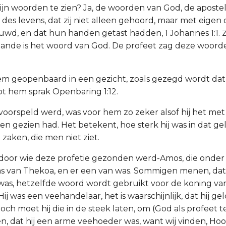
Zijn woorden te zien? Ja, de woorden van God, de apost
des levens, dat zij niet alleen gehoord, maar met eigen
ouwd, en dat hun handen getast hadden, 1 Johannes 1:1. Z
aande is het woord van God. De profeet zag deze woorde
hem geopenbaard in een gezicht, zoals gezegd wordt da
tot hem sprak Openbaring 1:12.
voorspeld werd, was voor hem zo zeker alsof hij het met 
en gezien had. Het betekent, hoe sterk hij was in dat gel
e zaken, die men niet ziet.
, door wie deze profetie gezonden werd-Amos, die onder
 van Thekoa, en er een van was. Sommigen menen, dat h
as, hetzelfde woord wordt gebruikt voor de koning va
Hij was een veehandelaar, het is waarschijnlijk, dat hij ge
och moet hij die in de steek laten, om (God als profeet t
 dat hij een arme veehoeder was, want wij vinden, Hoofd