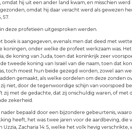
omdat hij uit een ander land kwam, en misschien werd hi
d gezonden, omdat hij daar veracht werd als gewezen her
, 57.
aarin deze profetieën uitgesproken werden.
 het boek is aangegeven, evenals men dat deed met wette
e koningen, onder welke de profeet werkzaam was. Het 
a, de koning van Juda, toen dat koninkrijk zeer voorspo
de tweede koning van Israël van die naam, toen dat koni
as, toch moest hun beide gezegd worden, zowel aan wel
 hadden gemaakt, als welke oordelen om deze zonden 
zij niet, door de tegenwoordige schijn van voorspoed b
‘t zij met de gedachte, dat zij onschuldig waren, of met
nde zekerheid.
nog nader bepaald door een bijzondere gebeurtenis, waar
king heeft, het was twee jaren voor de aardbeving, die v
 Uzzia, Zacharia 14: 5, welke het volk hevig verschrikte,