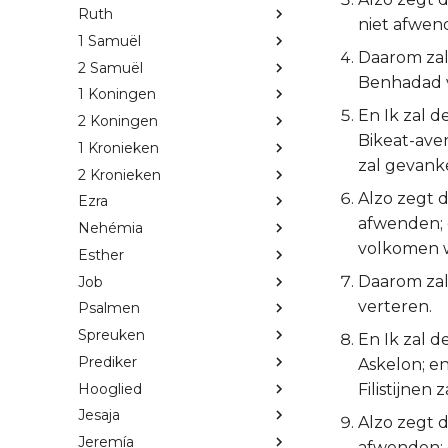
Ruth
niet afwen
1 Samuël
Daarom zal 
2 Samuël
Benhadad v
1 Koningen
En Ik zal 
2 Koningen
Bikeat-aven
1 Kronieken
zal gevank
2 Kronieken
Alzo zegt d
Ezra
afwenden; 
Nehémia
volkomen w
Esther
Daarom zal
Job
verteren.
Psalmen
Spreuken
En Ik zal d
Prediker
Askelon; en
Hooglied
Filistijnen
Jesaja
Alzo zegt d
Jeremía
afwenden; 