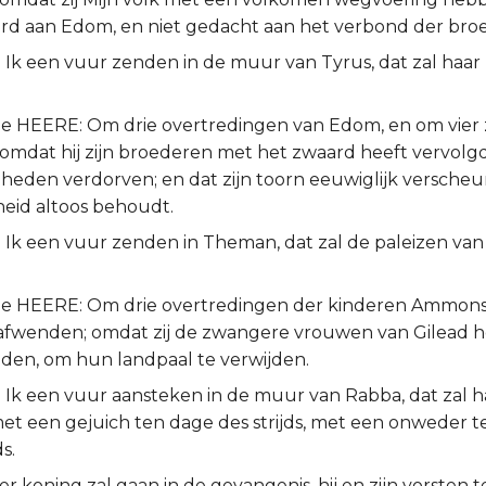
rd aan Edom, en niet gedacht aan het verbond der bro
 Ik een vuur zenden in de muur van Tyrus, dat zal haar
de HEERE: Om drie overtredingen van Edom, en om vier za
omdat hij zijn broederen met het zwaard heeft vervolgd,
eden verdorven; en dat zijn toorn eeuwiglijk verscheurt,
eid altoos behoudt.
 Ik een vuur zenden in Theman, dat zal de paleizen van
de HEERE: Om drie overtredingen der kinderen Ammons,
t afwenden; omdat zij de zwangere vrouwen van Gilead
en, om hun landpaal te verwijden.
 Ik een vuur aansteken in de muur van Rabba, dat zal h
met een gejuich ten dage des strijds, met een onweder 
s.
r koning zal gaan in de gevangenis, hij en zijn vorsten 