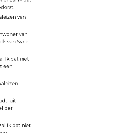
dorst.
aleizen van
 inwoner van
olk van Syrie
l Ik dat niet
t een
paleizen
dt, uit
el der
l Ik dat niet
ben