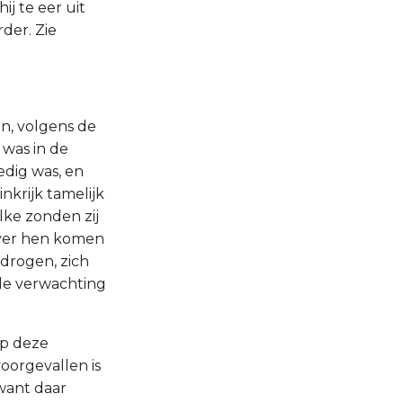
j te eer uit
der. Zie
n, volgens de
was in de
edig was, en
nkrijk tamelijk
ke zonden zij
over hen komen
edrogen, zich
 de verwachting
op deze
oorgevallen is
 want daar