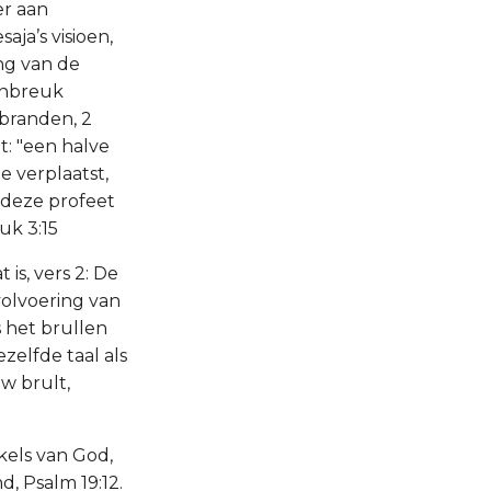
er aan
ja’s visioen,
ng van de
 inbreuk
 branden, 2
t: "een halve
 verplaatst,
 deze profeet
uk 3:15
 is, vers 2: De
volvoering van
s het brullen
zelfde taal als
uw brult,
kels van God,
, Psalm 19:12.