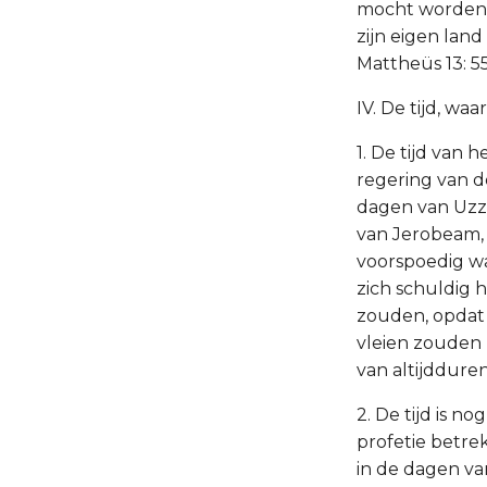
mocht worden, 
zijn eigen lan
Mattheüs 13: 55
IV. De tijd, w
1. De tijd van
regering van d
dagen van Uzzi
van Jerobeam, 
voorspoedig w
zich schuldig
zouden, opdat 
vleien zouden 
van altijddure
2. De tijd is 
profetie betrek
in de dagen van