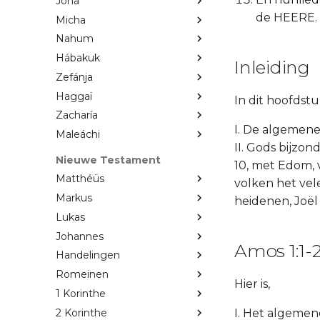
Jona
de HEERE.
Micha
Nahum
Hábakuk
Inleiding
Zefánja
Haggaï
In dit hoofdst
Zacharía
I. De algemene 
Maleáchi
II. Gods bijzond
Nieuwe Testament
10, met Edom, 
Matthéüs
volken het vel
Markus
heidenen, Joël 
Lukas
Johannes
Amos 1:1-
Handelingen
Romeinen
Hier is,
1 Korinthe
2 Korinthe
I. Het algemene