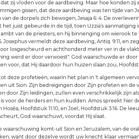
dat zij vloden voor de aardbeving. Maar hoe konden zij 
migen gissen, dat deze aardbeving was ten tijde van Jesa
 van de dorpels zich bewogen, Jesaja 6: 4. De overleveri
 het juist gebeurde in de tijd, toen Uzzia’s aanmatiging
ambt van de priesters, en hij binnenging om wierook te
. Josephus vermeldt deze aardbeving, Antiq. 9:11, en zeg
oor losgescheurd en achthonderd meter ver in de vlakte
ning werd er door verwoest". God waarschuwde er door
ren voor, dat Hij daardoor hun huizen slaan zou, Hoofdst
 tot deze profetieën, waarin het plan in ‘t algemeen vervat
en uit Sion. Zijn bedreigingen door Zijn profeten en de 
n door Zijn leidingen, zullen even verschrikkelijk zijn al
is voor de herders en hun kudden. Amos spreekt hier de
n Hoséa, Hoofdstuk 11:10, en Joël, Hoofdstuk 3:16. De lee
scheurt, God waarschuwt, voordat Hij slaat.
e waarschuwing komt-uit Sion en Jeruzalem, van de ora
ken, want door dezelve wordt uw knecht klaar vermaand