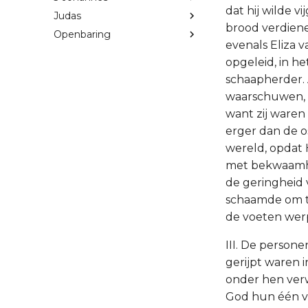
dat hij wilde v
Judas
brood verdiene
Openbaring
evenals Eliza 
opgeleid, in h
schaapherder. 
waarschuwen, 
want zij waren
erger dan de o
wereld, opdat H
met bekwaamhei
de geringheid 
schaamde om t
de voeten wer
III. De persone
gerijpt waren 
onder hen verw
God hun één va