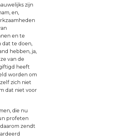
auwelijks zijn
nam, en,
 werkzaamheden
van
anen en te
 dat te doen,
and hebben, ja,
aze van de
iftigd heeft
steld worden om
elf zich niet
 dat niet voor
mmen, die nu
hun profeten
, daarom zendt
aardeerd