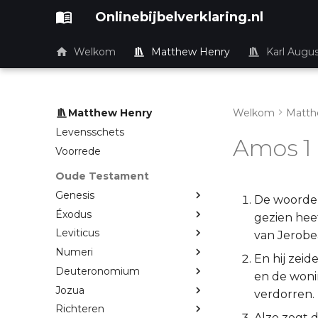
Onlinebijbelverklaring.nl
Welkom
Matthew Henry
Karl Augu
Matthew Henry
Welkom
Matth
Levensschets
Amos 1
Voorrede
Oude Testament
Genesis
De woorden
Éxodus
gezien heef
Leviticus
van Jerobea
Numeri
En hij zeid
Deuteronomium
en de woni
Jozua
verdorren.
Richteren
Alzo zegt 