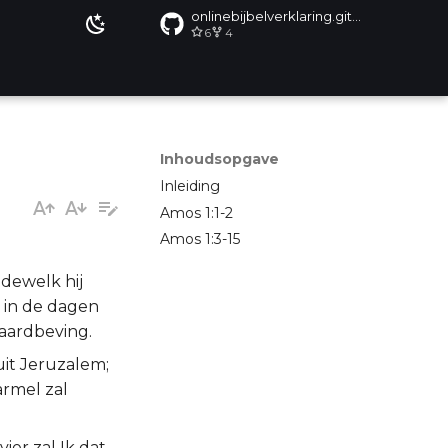
onlinebijbelverklaring.github.io
6
4
Inhoudsopgave
Inleiding
Amos 1:1-2
Amos 1:3-15
dewelk hij
n in de dagen
 aardbeving.
uit Jeruzalem;
rmel zal
er zal Ik dat