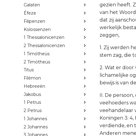
gezien heeft. 
Galaten
van het Woord 
Éfeze
dat zij aansch
Filipenzen
werkelijk best
Kolossenzen
zeggen,
1 Thessalonicenzen
2 Thessalonicenzen
1. Zij werden 
1 Timótheüs
stem zag, die 
2 Timótheüs
2. Wat er door 
Titus
lichamelijke og
Filémon
bewijs is van d
Hebreeën
Jakobus
II. De persoon
1 Petrus
veehoeders was
veehandelaar w
2 Petrus
Koningen 3: 4, 
1 Johannes
verdiende, en t
2 Johannes
Anderen menen,
3 Johannes