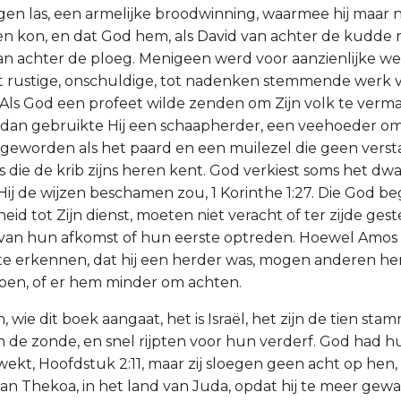
ijgen las, een armelijke broodwinning, waarmee hij maar n
n kon, en dat God hem, als David van achter de kudde 
van achter de ploeg. Menigeen werd voor aanzienlijke
et rustige, onschuldige, tot nadenken stemmende werk 
Als God een profeet wilde zenden om Zijn volk te verm
dan gebruikte Hij een schaapherder, een veehoeder om
 geworden als het paard en een muilezel die geen verst
s die de krib zijns heren kent. God verkiest soms het dw
ij de wijzen beschamen zou, 1 Korinthe 1:27. Die God beg
d tot Zijn dienst, moeten niet veracht of ter zijde ge
van hun afkomst of hun eerste optreden. Hoewel Amos z
e erkennen, dat hij een herder was, mogen anderen hem
pen, of er hem minder om achten.
n, wie dit boek aangaat, het is Israël, het zijn de tien sta
in de zonde, en snel rijpten voor hun verderf. God had 
ekt, Hoofdstuk 2:11, maar zij sloegen geen acht op hen
n Thekoa, in het land van Juda, opdat hij te meer gew