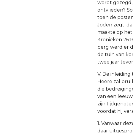
wordt gezegd, 
ontvlieden? Som
toen de posten
Joden zegt, dat
maakte op het 
Kronieken 26:16
berg werd er d
de tuin van ko
twee jaar tevo
V. De inleiding
Heere zal brull
die bedreiginge
van een leeuw 
zijn tijdgenote
voordat hij ver
1. Vanwaar dez
daar uitgespro