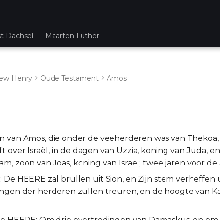
st Dächsel
Maarten Luther
ew Henry
Oude Testament
Amos
 van Amos, die onder de veeherderen was van Thekoa, 
t over Israël, in de dagen van Uzzia, koning van Juda, e
m, zoon van Joas, koning van Israël; twee jaren voor de
e: De HEERE zal brullen uit Sion, en Zijn stem verheffen 
ngen der herderen zullen treuren, en de hoogte van Ka
de HEERE: Om drie overtredingen van Damaskus, en om vi