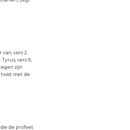
 van, vers 2.
 Tyrus, vers 9,
tegen zijn
 twist met de
 die de profeet