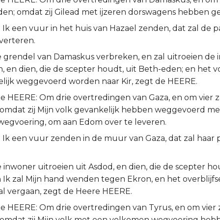
den; omdat zij Gilead met ijzeren dorswagens hebben ge
Ik een vuur in het huis van Hazael zenden, dat zal de p
erteren.
de grendel van Damaskus verbreken, en zal uitroeien de
, en dien, die de scepter houdt, uit Beth-eden; en het v
elijk weggevoerd worden naar Kir, zegt de HEERE.
e HEERE: Om drie overtredingen van Gaza, en om vier za
omdat zij Mijn volk gevankelijk hebben weggevoerd me
egvoering, om aan Edom over te leveren.
 Ik een vuur zenden in de muur van Gaza, dat zal haar 
e inwoner uitroeien uit Asdod, en dien, die de scepter hou
 Ik zal Mijn hand wenden tegen Ekron, en het overblijfs
 zal vergaan, zegt de Heere HEERE.
e HEERE: Om drie overtredingen van Tyrus, en om vier za
omdat zij Mijn volk met een volkomen wegvoering heb