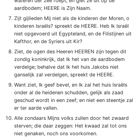
wateren der zee roept, en giet ze uit op de
Titus
aardbodem; HEERE is Zijn Naam.
Zijt gijlieden Mij niet als de kinderen der Moren, o
Filémon
kinderen Israëls? spreekt de HEERE. Heb Ik Israël
niet opgevoerd uit Egypteland, en de Filistijnen uit
Hebreeën
Kafthor, en de Syriers uit Kir?
Ziet, de ogen des Heeren HEEREN zijn tegen dit
Jakobus
zondig koninkrijk, dat Ik het van de aardbodem
verdelge; behalve dat Ik het huis Jakobs niet
1 Petrus
ganselijk zal verdelgen, spreekt de HEERE.
2 Petrus
Want ziet, Ik geef bevel, en Ik zal het huis Israëls
onder al de heidenen schudden, gelijk als zaad
1 Johannes
geschud wordt in een zeef; en niet een steentje zal
er ter aarde vallen.
2 Johannes
Alle zondaars Mijns volks zullen door het zwaard
sterven; die daar zeggen: Het kwaad zal tot ons
3 Johannes
niet genaken, noch ons voorkomen.