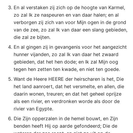
En al verstaken zij zich op de hoogte van Karmel,
2 Korinthe
zo zal Ik ze naspeuren en van daar halen; en al
verborgen zij zich van voor Mijn ogen in de grond
Galaten
van de zee, zo zal Ik van daar een slang gebieden,
die zal ze bijten.
Éfeze
En al gingen zij in gevangenis voor het aangezicht
Filipenzen
hunner vijanden, zo zal Ik van daar het zwaard
gebieden, dat het hen dode; en Ik zal Mijn oog
Kolossenzen
tegen hen zetten ten kwade, en niet ten goede.
Want de Heere HEERE der heirscharen is het, Die
1 Thessalonicenzen
het land aanroert, dat het versmelte, en allen, die
daarin wonen, treuren; en dat het geheel oprijze
2 Thessalonicenzen
als een rivier, en verdronken worde als door de
rivier van Egypte.
1 Timótheüs
Die Zijn opperzalen in de hemel bouwt, en Zijn
2 Timótheüs
benden heeft Hij op aarde gefondeerd; Die de