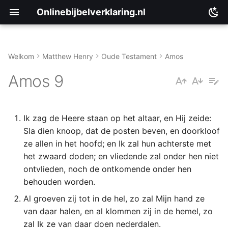
Onlinebijbelverklaring.nl
Welkom
Matthew Henry
Oude Testament
Amos
Inleiding
Matthéüs
Amos 9
Amos 9:1-10
Markus
Ik zag de Heere staan op het altaar, en Hij zeide:
Amos 9:10-15
Lukas
Sla dien knoop, dat de posten beven, en doorkloof
ze allen in het hoofd; en Ik zal hun achterste met
Johannes
het zwaard doden; en vliedende zal onder hen niet
Handelingen
ontvlieden, noch de ontkomende onder hen
behouden worden.
Romeinen
Al groeven zij tot in de hel, zo zal Mijn hand ze
van daar halen, en al klommen zij in de hemel, zo
1 Korinthe
zal Ik ze van daar doen nederdalen.