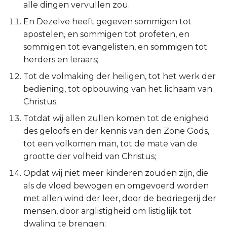
alle dingen vervullen zou.
Esther
En Dezelve heeft gegeven sommigen tot
apostelen, en sommigen tot profeten, en
Job
sommigen tot evangelisten, en sommigen tot
herders en leraars;
Psalmen
Tot de volmaking der heiligen, tot het werk der
Spreuken
bediening, tot opbouwing van het lichaam van
Christus;
Prediker
Totdat wij allen zullen komen tot de enigheid
des geloofs en der kennis van den Zone Gods,
Hooglied
tot een volkomen man, tot de mate van de
grootte der volheid van Christus;
Jesaja
Opdat wij niet meer kinderen zouden zijn, die
Jeremía
als de vloed bewogen en omgevoerd worden
met allen wind der leer, door de bedriegerij der
Klaagliederen
mensen, door arglistigheid om listiglijk tot
dwaling te brengen;