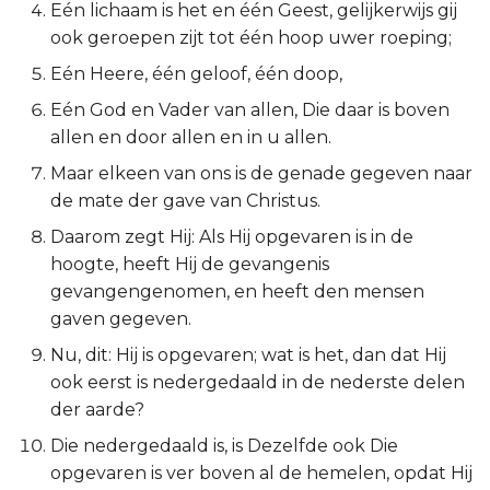
Eén lichaam is het en één Geest, gelijkerwijs gij
Ruth
ook geroepen zijt tot één hoop uwer roeping;
Eén Heere, één geloof, één doop,
1 Samuël
Eén God en Vader van allen, Die daar is boven
allen en door allen en in u allen.
2 Samuël
Maar elkeen van ons is de genade gegeven naar
1 Koningen
de mate der gave van Christus.
Daarom zegt Hij: Als Hij opgevaren is in de
2 Koningen
hoogte, heeft Hij de gevangenis
gevangengenomen, en heeft den mensen
1 Kronieken
gaven gegeven.
2 Kronieken
Nu, dit: Hij is opgevaren; wat is het, dan dat Hij
ook eerst is nedergedaald in de nederste delen
Ezra
der aarde?
Die nedergedaald is, is Dezelfde ook Die
Nehémia
opgevaren is ver boven al de hemelen, opdat Hij