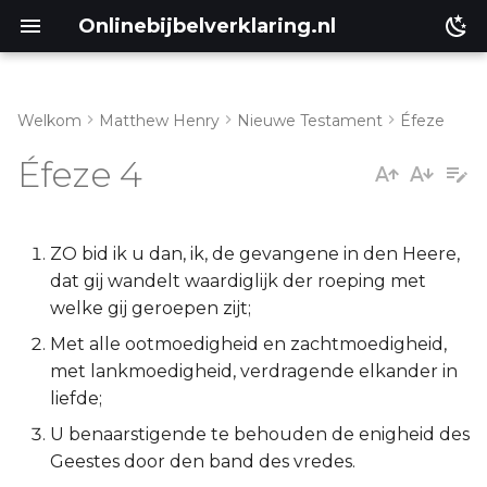
Onlinebijbelverklaring.nl
Welkom
Matthew Henry
Nieuwe Testament
Éfeze
Genesis
Inleiding
Éfeze 4
Éxodus
Eféze 4:1
Leviticus
Eféze 4:2-16
ZO bid ik u dan, ik, de gevangene in den Heere,
dat gij wandelt waardiglijk der roeping met
Numeri
Eféze 4:17-32
welke gij geroepen zijt;
Met alle ootmoedigheid en zachtmoedigheid,
Deuteronomium
met lankmoedigheid, verdragende elkander in
liefde;
Jozua
U benaarstigende te behouden de enigheid des
Geestes door den band des vredes.
Richteren