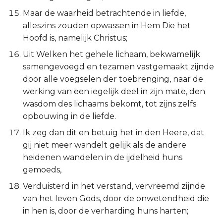
Ezechiël
Maar de waarheid betrachtende in liefde,
alleszins zouden opwassen in Hem Die het
Daniël
Hoofd is, namelijk Christus;
Uit Welken het gehele lichaam, bekwamelijk
Hoséa
samengevoegd en tezamen vastgemaakt zijnde
door alle voegselen der toebrenging, naar de
Joël
werking van een iegelijk deel in zijn mate, den
wasdom des lichaams bekomt, tot zijns zelfs
Amos
opbouwing in de liefde.
Obadja
Ik zeg dan dit en betuig het in den Heere, dat
gij niet meer wandelt gelijk als de andere
Jona
heidenen wandelen in de ijdelheid huns
gemoeds,
Micha
Verduisterd in het verstand, vervreemd zijnde
van het leven Gods, door de onwetendheid die
Nahum
in hen is, door de verharding huns harten;