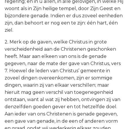
regering; en in u allen, in alle gelovigen, in welke Hij
woont als in Zijn heilige tempel, door Zijn Geest en
bijzondere genade. Indien er dus zoveel eenheden
zijn, dan behoort er nog een te zijn: één hart, één
ziel.
2. Merk op de gaven, welke Christus in grote
verscheidenheid aan de Christenen geschonken
heeft. Maar aan elkeen van ons is de genade
gegeven, naar de mate der gave van Christus, vers
7. Hoewel de leden van Christus’ gemeente in
zoveel dingen overeenkomen, zijn er sommige
dingen, waarin zij van elkaar verschillen; maar
hieruit mag geen verschil van toegenegenheid
ontstaan, want al wat zij hebben, ontvingen zij van
denzelfden goeden gever en tot hetzelfde doel.
Aan ieder van ons Christenen is genade gegeven,
een gave van genade, in de een of anderen vorm
en graad, opdat wij wederkerig elkaar zouden