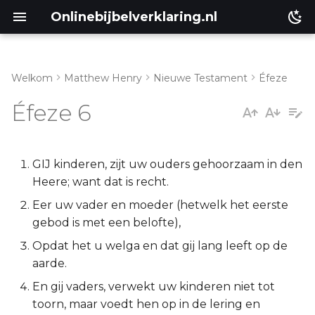
Onlinebijbelverklaring.nl
Welkom
Matthew Henry
Nieuwe Testament
Éfeze
Genesis
Inleiding
Éfeze 6
Éxodus
Eféze 6:1-9
Leviticus
Eféze 6:10-18
GIJ kinderen, zijt uw ouders gehoorzaam in den
Heere; want dat is recht.
Numeri
Eféze 6:19-24
Eer uw vader en moeder (hetwelk het eerste
gebod is met een belofte),
Deuteronomium
Opdat het u welga en dat gij lang leeft op de
aarde.
Jozua
En gij vaders, verwekt uw kinderen niet tot
Richteren
toorn, maar voedt hen op in de lering en