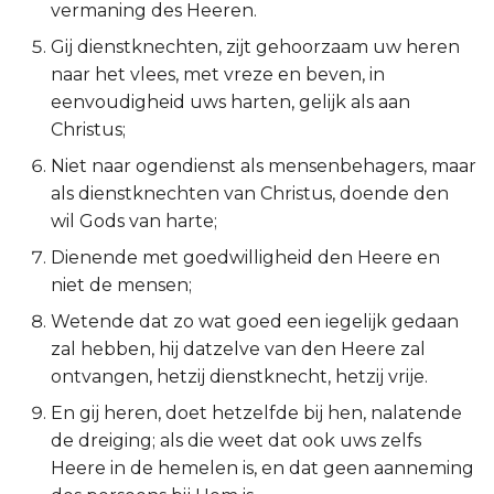
vermaning des Heeren.
Ruth
Gij dienstknechten, zijt gehoorzaam uw heren
naar het vlees, met vreze en beven, in
1 Samuël
eenvoudigheid uws harten, gelijk als aan
Christus;
2 Samuël
Niet naar ogendienst als mensenbehagers, maar
als dienstknechten van Christus, doende den
1 Koningen
wil Gods van harte;
2 Koningen
Dienende met goedwilligheid den Heere en
niet de mensen;
1 Kronieken
Wetende dat zo wat goed een iegelijk gedaan
zal hebben, hij datzelve van den Heere zal
2 Kronieken
ontvangen, hetzij dienstknecht, hetzij vrije.
Ezra
En gij heren, doet hetzelfde bij hen, nalatende
de dreiging; als die weet dat ook uws zelfs
Nehémia
Heere in de hemelen is, en dat geen aanneming