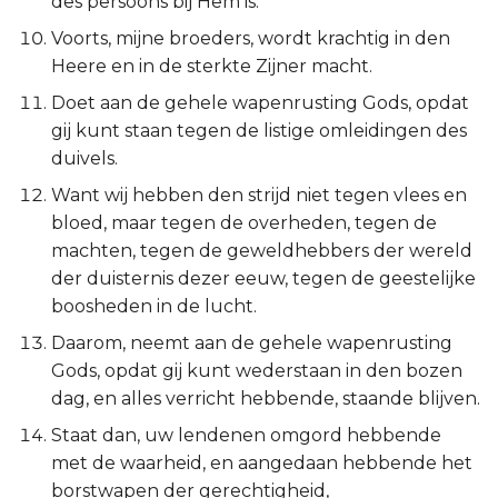
des persoons bij Hem is.
Esther
Voorts, mijne broeders, wordt krachtig in den
Heere en in de sterkte Zijner macht.
Job
Doet aan de gehele wapenrusting Gods, opdat
gij kunt staan tegen de listige omleidingen des
Psalmen
duivels.
Spreuken
Want wij hebben den strijd niet tegen vlees en
bloed, maar tegen de overheden, tegen de
Prediker
machten, tegen de geweldhebbers der wereld
der duisternis dezer eeuw, tegen de geestelijke
Hooglied
boosheden in de lucht.
Daarom, neemt aan de gehele wapenrusting
Jesaja
Gods, opdat gij kunt wederstaan in den bozen
dag, en alles verricht hebbende, staande blijven.
Jeremía
Staat dan, uw lendenen omgord hebbende
Klaagliederen
met de waarheid, en aangedaan hebbende het
borstwapen der gerechtigheid,