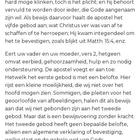
hard moge klinken, toch is het plicht; en hij behoort
vervuld te worden door ieder, die Gode aangenaam
zijn wil. Als bewijs daarvoor haalt de apostel het
vijfde gebod aan; wat Christus ver was van af te
schaffen of te herroepen; Hij kwam integendeel om
het te bevestigen, zoals blijkt uit Matth. 15:4, enz.
Eert uw vader en uw moeder, vers 2, hetgeen
omvat eerbied, gehoorzaamheid, hulp en zo nodig
ondersteuning. De apostel voegt er aan toe:
Hetwelk het eerste gebod is met een belofte. Hier
rijst een kleine moeilijkheid, die wij niet over het
hoofd mogen zien. Sommigen, die pleiten voor het
geoorloofde van afbeeldingen, halen dit als bewijs
aan dat wij niet gebonden zijn aan het tweede
gebod. Maar dat is een bewijsvoering zonder kracht.
Het tweede gebod heeft geen bepaalde belofte,
alleen een algemene verklaring of bevestiging,
welke slaat op de gehele wet van Gods