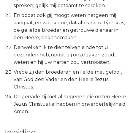
Hábakuk
spreken, gelijk mij betaamt te spreken.
En opdat ook gij moogt weten hetgeen mij
Zefánja
aangaat, en wat ik doe, dat alles zal u Týchikus,
de geliefde broeder en getrouwe dienaar in
Haggaï
den Heere, bekendmaken;
Zacharía
Denwelken ik te dienzelven einde tot u
gezonden heb, opdat gij onze zaken zoudt
Maleáchi
weten en hij uw harten zou vertroosten.
Vrede zij den broederen en liefde met geloof,
van God den Vader en den Heere Jezus
Christus.
De genade zij met al degenen die onzen Heere
Jezus Christus liefhebben in onverderfelijkheid.
Amen.
Inleiding