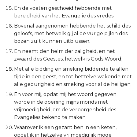
Ezechiël
En de voeten geschoeid hebbende met
bereidheid van het Evangelie des vredes;
Daniël
Bovenal aangenomen hebbende het schild des
geloofs, met hetwelk gij al de vurige pijlen des
Hoséa
bozen zult kunnen uitblussen.
Joël
En neemt den helm der zaligheid, en het
zwaard des Geestes, hetwelk is Gods Woord;
Amos
Met alle bidding en smeking biddende te allen
tijde in den geest, en tot hetzelve wakende met
Obadja
alle gedurigheid en smeking voor al de heiligen;
En voor mij, opdat mij het woord gegeven
Jona
worde in de opening mijns monds met
vrijmoedigheid, om de verborgenheid des
Micha
Evangelies bekend te maken;
Nahum
Waarover ik een gezant ben in een keten,
opdat ik in hetzelve vrijmoediglijk moge