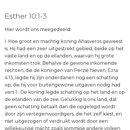
Titus
Esther 10:1-3
Filémon
Hier wordt ons meegedeeld:
Hebreeën
I. Hoe groot en machtig koning Ahasveros geweest
is. Hij had een zeer uitgestrekt gebied, beide op het
Jakobus
vaste land en op de eilanden, waarvan hij grote
inkomsten trok. Behalve de gewone inkomende
1 Petrus
rechten, die de koningen van Perzië hieven, Ezra
4:13, legde hij zijn onderdanen nog een schatting
2 Petrus
op, die hij voor buitengewone uitgaven nodig had
1 Johannes
vers 1 : De koning legde schatting op het land en op
de eilanden van de zee. Gelukkig is ons land, dat
2 Johannes
geen schatting betaalt dan die opgelegd wordt
door zijn vertegenwoordigers, die het zelf kiest, en
3 Johannes
niet uitgezogen of verdrukt wordt door een
willekeurige macht zoals sommige andere volken.