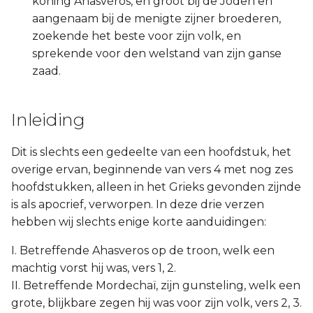
koning Ahasvéros, en groot bij de Joden en
aangenaam bij de menigte zijner broederen,
2 Korinthe
zoekende het beste voor zijn volk, en
sprekende voor den welstand van zijn ganse
Galaten
zaad.
Éfeze
Inleiding
Filipenzen
Dit is slechts een gedeelte van een hoofdstuk, het
Kolossenzen
overige ervan, beginnende van vers 4 met nog zes
hoofdstukken, alleen in het Grieks gevonden zijnde
1 Thessalonicenzen
is als apocrief, verworpen. In deze drie verzen
hebben wij slechts enige korte aanduidingen:
2 Thessalonicenzen
I. Betreffende Ahasveros op de troon, welk een
1 Timótheüs
machtig vorst hij was, vers 1, 2.
II. Betreffende Mordechaï, zijn gunsteling, welk een
2 Timótheüs
grote, blijkbare zegen hij was voor zijn volk, vers 2, 3.