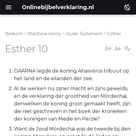
Onlinebijbelverklaring.nl
Welkom
Matthew Henry
Oude Testament
Esther
Inleiding
Matthéüs
Esther 10
Esther 10:1-3
Markus
Lukas
DAARNA legde de koning Ahasvéros tribuut op
het land en de eilanden der zee.
Johannes
Al de werken nu zijner macht en zijns gewelds,
en de verklaring der grootheid van Mórdechai,
Handelingen
denwelken de koning groot gemaakt heeft, zijn
die niet geschreven in het boek der kronieken
Romeinen
der koningen van Medië en Perzië?
Want de Jood Mórdechai was de tweede bij den
1 Korinthe