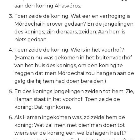
aan den koning Ahasvéros.
2 Korinthe
Toen zeide de koning: Wat eer en verhoging is
Mórdechai hierover gedaan? En de jongelingen
Galaten
des konings, zijn dienaars, zeiden: Aan hem is
niets gedaan.
Éfeze
Toen zeide de koning: Wie is in het voorhof?
Filipenzen
(Haman nu was gekomen in het buitenvoorhof
van het huis des konings, om den koning te
Kolossenzen
zeggen dat men Mórdechai zou hangen aan de
galg die hij hem had doen bereiden.)
1 Thessalonicenzen
En des konings jongelingen zeiden tot hem: Zie,
Haman staat in het voorhof. Toen zeide de
2 Thessalonicenzen
koning: Dat hij inkome.
1 Timótheüs
Als Haman ingekomen was, zo zeide hem de
koning: Wat zal men met dien man doen tot
2 Timótheüs
wiens eer de koning een welbehagen heeft?