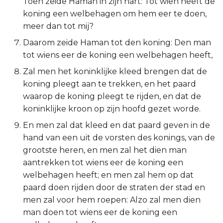
Toen zeide Haman in zijn hart: Tot wien heeft de
Titus
koning een welbehagen om hem eer te doen,
meer dan tot mij?
Filémon
Daarom zeide Haman tot den koning: Den man
tot wiens eer de koning een welbehagen heeft,
Hebreeën
Zal men het koninklijke kleed brengen dat de
koning pleegt aan te trekken, en het paard
Jakobus
waarop de koning pleegt te rijden, en dat de
koninklijke kroon op zijn hoofd gezet worde.
1 Petrus
En men zal dat kleed en dat paard geven in de
2 Petrus
hand van een uit de vorsten des konings, van de
grootste heren, en men zal het dien man
1 Johannes
aantrekken tot wiens eer de koning een
welbehagen heeft; en men zal hem op dat
2 Johannes
paard doen rijden door de straten der stad en
men zal voor hem roepen: Alzo zal men dien
3 Johannes
man doen tot wiens eer de koning een