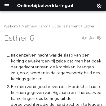
Onlinebijbelverklaring.nl
Welkom
Matthew Henry
Oude Testament
Esther
Inleiding
Matthéüs
Esther 6
Esther 6:1-3
Markus
Esther 6:4-11
Lukas
IN denzelven nacht was de slaap van den
koning geweken; en hij zeide dat men het boek
Esther 6:12-14
Johannes
der gedachtenissen, de kronieken, brengen
zou, en zij werden in de tegenwoordigheid des
Handelingen
konings gelezen.
En men vond geschreven dat Mórdechai had te
Romeinen
kennen gegeven van Bigthána en Theres, twee
kamerlingen des konings, uit de
1 Korinthe
dorpelwachters, die de hand zochten te leggen