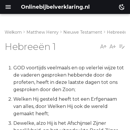
Onlinebijbelverklaring.nl
Welkom
Matthew Henry
Nieuwe Testament
Hebreeën
Genesis
Inleiding
Hebreeën 1
Éxodus
Hebreeën 1:1-3
Leviticus
Hebreeën 1:4-14
GOD voortijds veelmaals en op velerlei wijze tot
de vaderen gesproken hebbende door de
Numeri
profeten, heeft in deze laatste dagen tot ons
gesproken door den Zoon;
Deuteronomium
Welken Hij gesteld heeft tot een Erfgenaam
van alles, door Welken Hij ook de wereld
Jozua
gemaakt heeft;
Dewelke, alzo Hij is het Afschijnsel Zijner
Richteren