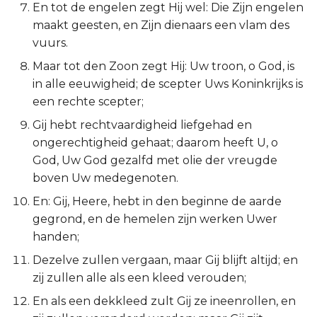
En tot de engelen zegt Hij wel: Die Zijn engelen
Esther
maakt geesten, en Zijn dienaars een vlam des
vuurs.
Job
Maar tot den Zoon zegt Hij: Uw troon, o God, is
in alle eeuwigheid; de scepter Uws Koninkrijks is
Psalmen
een rechte scepter;
Spreuken
Gij hebt rechtvaardigheid liefgehad en
ongerechtigheid gehaat; daarom heeft U, o
Prediker
God, Uw God gezalfd met olie der vreugde
boven Uw medegenoten.
Hooglied
En: Gij, Heere, hebt in den beginne de aarde
gegrond, en de hemelen zijn werken Uwer
Jesaja
handen;
Jeremía
Dezelve zullen vergaan, maar Gij blijft altijd; en
zij zullen alle als een kleed verouden;
Klaagliederen
En als een dekkleed zult Gij ze ineenrollen, en