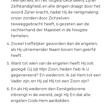
heerlijkheid, en het uitgedrukte Beeld Zijner
Zelfstandigheid, en alle dingen draagt door het
Ruth
woord Zijner kracht, nadat Hij de reinigmaking
onzer zonden door Zichzelven
1 Samuël
teweeggebracht heeft, is gezeten aan de
rechterhand der Majesteit in de hoogste
2 Samuël
hemelen,
1 Koningen
Zoveel treffelijker geworden dan de engelen,
als Hij uitnemender Naam boven hen geërfd
2 Koningen
heeft.
Want tot wien van de engelen heeft Hij ooit
1 Kronieken
gezegd: Gij zijt Mijn Zoon, heden heb Ik U
gegenereerd? En wederom: Ik zal Hem tot een
2 Kronieken
Vader zijn, en Hij zal Mij tot een Zoon zijn?
Ezra
En als Hij wederom den Eerstgeborene
inbrengt in de wereld, zegt Hij: En dat alle
Nehémia
engelen Gods Hem aanbidden.