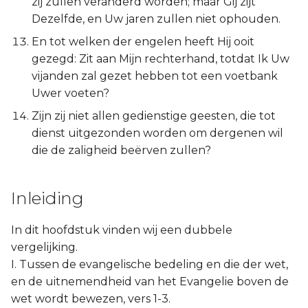
zij zullen veranderd worden; maar Gij zijt
Ezechiël
Dezelfde, en Uw jaren zullen niet ophouden.
En tot welken der engelen heeft Hij ooit
Daniël
gezegd: Zit aan Mijn rechterhand, totdat Ik Uw
vijanden zal gezet hebben tot een voetbank
Hoséa
Uwer voeten?
Joël
Zijn zij niet allen gedienstige geesten, die tot
dienst uitgezonden worden om dergenen wil
Amos
die de zaligheid beërven zullen?
Obadja
Inleiding
Jona
In dit hoofdstuk vinden wij een dubbele
Micha
vergelijking.
I. Tussen de evangelische bedeling en die der wet,
Nahum
en de uitnemendheid van het Evangelie boven de
wet wordt bewezen, vers 1-3.