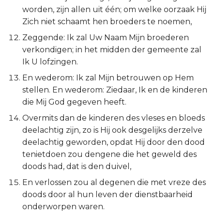
Ezechiël
worden, zijn allen uit één; om welke oorzaak Hij
Zich niet schaamt hen broeders te noemen,
Daniël
Zeggende: Ik zal Uw Naam Mijn broederen
verkondigen; in het midden der gemeente zal
Hoséa
Ik U lofzingen.
En wederom: Ik zal Mijn betrouwen op Hem
Joël
stellen. En wederom: Ziedaar, Ik en de kinderen
die Mij God gegeven heeft.
Amos
Overmits dan de kinderen des vleses en bloeds
Obadja
deelachtig zijn, zo is Hij ook desgelijks derzelve
deelachtig geworden, opdat Hij door den dood
Jona
tenietdoen zou dengene die het geweld des
doods had, dat is den duivel,
Micha
En verlossen zou al degenen die met vreze des
doods door al hun leven der dienstbaarheid
Nahum
onderworpen waren.