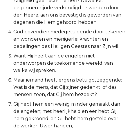
zaligheid geen acht nemen? Dewelke,
begonnen zijnde verkondigd te worden door
Ruth
den Heere, aan ons bevestigd is geworden van
degenen die Hem gehoord hebben;
1 Samuël
God bovendien medegetuigende door tekenen
2 Samuël
en wonderen en menigerlei krachten en
bedelingen des Heiligen Geestes naar Zijn wil.
1 Koningen
Want Hij heeft aan de engelen niet
onderworpen de toekomende wereld, van
2 Koningen
welke wij spreken.
1 Kronieken
Maar iemand heeft ergens betuigd, zeggende:
Wat is de mens, dat Gij zijner gedenkt, of des
2 Kronieken
mensen zoon, dat Gij hem bezoekt?
Gij hebt hem een weinig minder gemaakt dan
Ezra
de engelen; met heerlijkheid en eer hebt Gij
hem gekroond, en Gij hebt hem gesteld over
Nehémia
de werken Uwer handen;