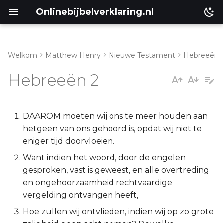
Onlinebijbelverklaring.nl
Welkom
Matthew Henry
Nieuwe Testament
Hebreeën
Genesis
Inleiding
Hebreeën 2
Éxodus
Hebreeën 2:1-4
Leviticus
Hebreeën 2:5-9
DAAROM moeten wij ons te meer houden aan
hetgeen van ons gehoord is, opdat wij niet te
Numeri
Hebreeën 2:10-13
eniger tijd doorvloeien.
Want indien het woord, door de engelen
Deuteronomium
Hebreeën 2:14-18
gesproken, vast is geweest, en alle overtreding
en ongehoorzaamheid rechtvaardige
Jozua
vergelding ontvangen heeft,
Hoe zullen wij ontvlieden, indien wij op zo grote
Richteren