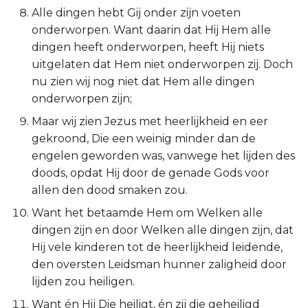
Alle dingen hebt Gij onder zijn voeten
Esther
onderworpen. Want daarin dat Hij Hem alle
dingen heeft onderworpen, heeft Hij niets
Job
uitgelaten dat Hem niet onderworpen zij. Doch
nu zien wij nog niet dat Hem alle dingen
Psalmen
onderworpen zijn;
Spreuken
Maar wij zien Jezus met heerlijkheid en eer
gekroond, Die een weinig minder dan de
Prediker
engelen geworden was, vanwege het lijden des
doods, opdat Hij door de genade Gods voor
Hooglied
allen den dood smaken zou.
Want het betaamde Hem om Welken alle
Jesaja
dingen zijn en door Welken alle dingen zijn, dat
Hij vele kinderen tot de heerlijkheid leidende,
Jeremía
den oversten Leidsman hunner zaligheid door
lijden zou heiligen.
Klaagliederen
Want én Hij Die heiligt, én zij die geheiligd