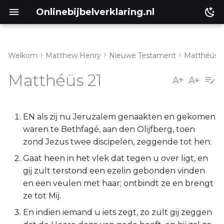
Onlinebijbelverklaring.nl
Welkom
Matthew Henry
Nieuwe Testament
Matthéüs
Genesis
Inleiding
Matthéüs 21
Éxodus
Matthéüs 21:1-11
Leviticus
Matthéüs 21:12-17
EN als zij nu Jeruzalem genaakten en gekomen
waren te Bethfagé, aan den Olijfberg, toen
Numeri
Matthéüs 21:18-22
zond Jezus twee discipelen, zeggende tot hen:
Gaat heen in het vlek dat tegen u over ligt, en
Deuteronomium
Matthéüs 21:23-27
gij zult terstond een ezelin gebonden vinden
en een veulen met haar; ontbindt ze en brengt
Jozua
Matthéüs 21:28-32
ze tot Mij.
En indien iemand u iets zegt, zo zult gij zeggen
Richteren
Matthéüs 21:33-46