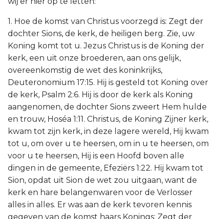
wij er hier op te letten:
1. Hoe de komst van Christus voorzegd is: Zegt der
dochter Sions, de kerk, de heiligen berg. Zie, uw
Koning komt tot u. Jezus Christus is de Koning der
kerk, een uit onze broederen, aan ons gelijk,
overeenkomstig de wet des koninkrijks,
Deuteronomium 17:15. Hij is gesteld tot Koning over
de kerk, Psalm 2:6. Hij is door de kerk als Koning
aangenomen, de dochter Sions zweert Hem hulde
en trouw, Hoséa 1:11. Christus, de Koning Zijner kerk,
kwam tot zijn kerk, in deze lagere wereld, Hij kwam
tot u, om over u te heersen, om in u te heersen, om
voor u te heersen, Hij is een Hoofd boven alle
dingen in de gemeente, Efeziërs 1:22. Hij kwam tot
Sion, opdat uit Sion de wet zou uitgaan, want de
kerk en hare belangenwaren voor de Verlosser
alles in alles. Er was aan de kerk tevoren kennis
gegeven van de komst haars Konings: Zegt der