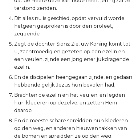
dat de Heere deze van node heeft, en hij zal ze
terstond zenden.
Ruth
Dit alles nu is geschied, opdat vervuld worde
1 Samuël
hetgeen gesproken is door den profeet,
zeggende:
2 Samuël
Zegt de dochter Sions: Zie, uw Koning komt tot
u, zachtmoedig en gezeten op een ezelin en
1 Koningen
een veulen, zijnde een jong ener jukdragende
ezelin.
2 Koningen
En de discipelen heengegaan zijnde, en gedaan
1 Kronieken
hebbende gelijk Jezus hun bevolen had,
Brachten de ezelin en het veulen, en legden
2 Kronieken
hun klederen op dezelve, en zetten Hem
daarop.
Ezra
En de meeste schare spreidden hun klederen
op den weg, en anderen hieuwen takken van
Nehémia
de bomen en spreidden ze op den weg.