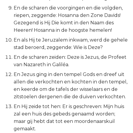
Esther
En de scharen die voorgingen en die volgden,
riepen, zeggende: Hosanna den Zone Davids!
Job
Gezegend is Hij Die komt in den Naam des
Heeren! Hosanna in de hoogste hemelen!
Psalmen
En als Hij te Jeruzalem inkwam, werd de gehele
stad beroerd, zeggende: Wie is Deze?
Spreuken
En de scharen zeiden: Deze is Jezus, de Profeet
van Nazareth in Galiléa.
Prediker
En Jezus ging in den tempel Gods en dreef uit
Hooglied
allen die verkochten en kochten in den tempel,
en keerde om de tafels der wisselaars en de
Jesaja
zitstoelen dergenen die de duiven verkochten.
En Hij zeide tot hen: Er is geschreven: Mijn huis
Jeremía
zal een huis des gebeds genaamd worden;
maar gij hebt dat tot een moordenaarskuil
Klaagliederen
gemaakt.