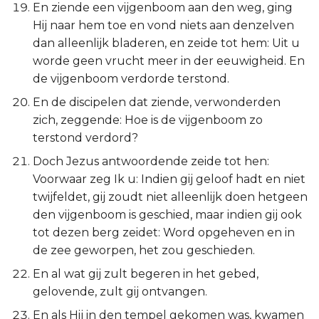
Hábakuk
En ziende een vijgenboom aan den weg, ging
Hij naar hem toe en vond niets aan denzelven
Zefánja
dan alleenlijk bladeren, en zeide tot hem: Uit u
worde geen vrucht meer in der eeuwigheid. En
Haggaï
de vijgenboom verdorde terstond.
En de discipelen dat ziende, verwonderden
Zacharía
zich, zeggende: Hoe is de vijgenboom zo
terstond verdord?
Maleáchi
Doch Jezus antwoordende zeide tot hen:
Voorwaar zeg Ik u: Indien gij geloof hadt en niet
twijfeldet, gij zoudt niet alleenlijk doen hetgeen
den vijgenboom is geschied, maar indien gij ook
tot dezen berg zeidet: Word opgeheven en in
de zee geworpen, het zou geschieden.
En al wat gij zult begeren in het gebed,
gelovende, zult gij ontvangen.
En als Hij in den tempel gekomen was, kwamen