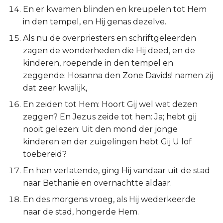
Ezechiël
En er kwamen blinden en kreupelen tot Hem
in den tempel, en Hij genas dezelve.
Daniël
Als nu de overpriesters en schriftgeleerden
zagen de wonderheden die Hij deed, en de
Hoséa
kinderen, roepende in den tempel en
zeggende: Hosanna den Zone Davids! namen zij
Joël
dat zeer kwalijk,
En zeiden tot Hem: Hoort Gij wel wat dezen
Amos
zeggen? En Jezus zeide tot hen: Ja; hebt gij
nooit gelezen: Uit den mond der jonge
Obadja
kinderen en der zuigelingen hebt Gij U lof
toebereid?
Jona
En hen verlatende, ging Hij vandaar uit de stad
Micha
naar Bethanië en overnachtte aldaar.
En des morgens vroeg, als Hij wederkeerde
Nahum
naar de stad, hongerde Hem.