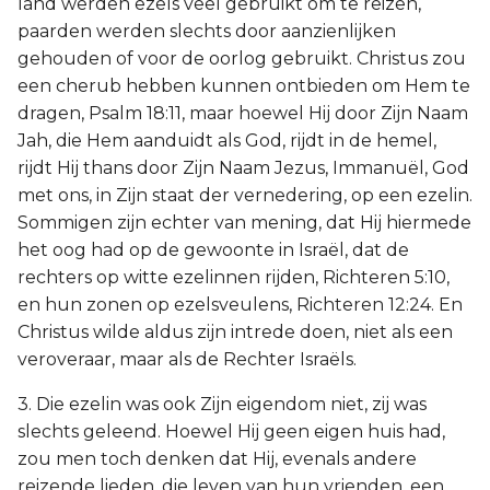
land werden ezels veel gebruikt om te reizen,
paarden werden slechts door aanzienlijken
gehouden of voor de oorlog gebruikt. Christus zou
een cherub hebben kunnen ontbieden om Hem te
dragen, Psalm 18:11, maar hoewel Hij door Zijn Naam
Jah, die Hem aanduidt als God, rijdt in de hemel,
rijdt Hij thans door Zijn Naam Jezus, Immanuël, God
met ons, in Zijn staat der vernedering, op een ezelin.
Sommigen zijn echter van mening, dat Hij hiermede
het oog had op de gewoonte in Israël, dat de
rechters op witte ezelinnen rijden, Richteren 5:10,
en hun zonen op ezelsveulens, Richteren 12:24. En
Christus wilde aldus zijn intrede doen, niet als een
veroveraar, maar als de Rechter Israëls.
3. Die ezelin was ook Zijn eigendom niet, zij was
slechts geleend. Hoewel Hij geen eigen huis had,
zou men toch denken dat Hij, evenals andere
reizende lieden, die leven van hun vrienden, een