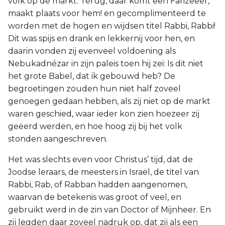
volk op de markt: Terug, daar komt een Farizeeër,
maakt plaats voor hem! en gecomplimenteerd te
worden met de hogen en wijdsen titel Rabbi, Rabbi!
Dit was spijs en drank en lekkernij voor hen, en
daarin vonden zij evenveel voldoening als
Nebukadnézar in zijn paleis toen hij zei: Is dit niet
het grote Babel, dat ik gebouwd heb? De
begroetingen zouden hun niet half zoveel
genoegen gedaan hebben, als zij niet op de markt
waren geschied, waar ieder kon zien hoezeer zij
geëerd werden, en hoe hoog zij bij het volk
stonden aangeschreven.
Het was slechts even voor Christus’ tijd, dat de
Joodse leraars, de meesters in Israël, de titel van
Rabbi, Rab, of Rabban hadden aangenomen,
waarvan de betekenis was groot of veel, en
gebruikt werd in de zin van Doctor of Mijnheer. En
zij legden daar zoveel nadruk op, dat zij als een