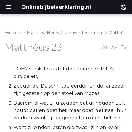
Onlinebijbelverklaring.nl
Welkom
Matthew Henry
Nieuwe Testament
Matthéüs
Genesis
Inleiding
Matthéüs 23
Éxodus
Matthéüs 23:1-12
Leviticus
Matthéüs 23:13-33
TOEN sprak Jezus tot de scharen en tot Zijn
discipelen,
Numeri
Matthéüs 23:34-39
Zeggende: De schriftgeleerden en de farizeeën
zijn gezeten op den stoel van Mozes;
Deuteronomium
Daarom, al wat zij u zeggen dat gij houden zult,
houdt dat en doet het; maar doet niet naar hun
Jozua
werken; want zij zeggen het, en doen het niet.
Richteren
Want zij binden lasten die zwaar zijn en kwalijk