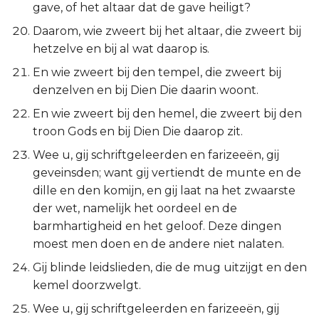
Hábakuk
gave, of het altaar dat de gave heiligt?
Daarom, wie zweert bij het altaar, die zweert bij
Zefánja
hetzelve en bij al wat daarop is.
En wie zweert bij den tempel, die zweert bij
Haggaï
denzelven en bij Dien Die daarin woont.
Zacharía
En wie zweert bij den hemel, die zweert bij den
troon Gods en bij Dien Die daarop zit.
Maleáchi
Wee u, gij schriftgeleerden en farizeeën, gij
geveinsden; want gij vertiendt de munte en de
dille en den komijn, en gij laat na het zwaarste
der wet, namelijk het oordeel en de
barmhartigheid en het geloof. Deze dingen
moest men doen en de andere niet nalaten.
Gij blinde leidslieden, die de mug uitzijgt en den
kemel doorzwelgt.
Wee u, gij schriftgeleerden en farizeeën, gij