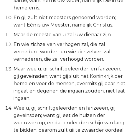
aarde; want Eén is uw Vader, namelijk Die in de
Esther
hemelen is.
En gij zult niet meesters genoemd worden;
Job
want Eén is uw Meester, namelijk Christus.
Maar de meeste van u zal uw dienaar zijn.
Psalmen
En wie zichzelven verhogen zal, die zal
Spreuken
vernederd worden; en wie zichzelven zal
vernederen, die zal verhoogd worden.
Prediker
Maar wee u, gij schriftgeleerden en farizeeën,
gij geveinsden; want gij sluit het Koninkrijk der
Hooglied
hemelen voor de mensen, overmits gij daar niet
ingaat en degenen die ingaan zouden, niet laat
Jesaja
ingaan.
Jeremía
Wee u, gij schriftgeleerden en farizeeën, gij
geveinsden; want gij eet de huizen der
Klaagliederen
weduwen op, en dat onder den schijn van lang
te bidden; daarom zult gij te zwaarder oordeel