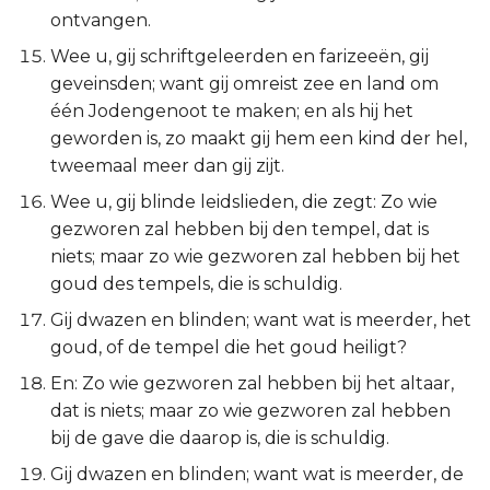
Ezechiël
ontvangen.
Wee u, gij schriftgeleerden en farizeeën, gij
Daniël
geveinsden; want gij omreist zee en land om
één Jodengenoot te maken; en als hij het
Hoséa
geworden is, zo maakt gij hem een kind der hel,
tweemaal meer dan gij zijt.
Joël
Wee u, gij blinde leidslieden, die zegt: Zo wie
gezworen zal hebben bij den tempel, dat is
Amos
niets; maar zo wie gezworen zal hebben bij het
goud des tempels, die is schuldig.
Obadja
Gij dwazen en blinden; want wat is meerder, het
Jona
goud, of de tempel die het goud heiligt?
En: Zo wie gezworen zal hebben bij het altaar,
Micha
dat is niets; maar zo wie gezworen zal hebben
bij de gave die daarop is, die is schuldig.
Nahum
Gij dwazen en blinden; want wat is meerder, de