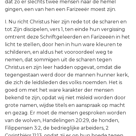
dat zo er slechts twee mensen naar de hemel
gingen, een van hen een Farizeeër moest zijn.
I. Nu richt Christus hier zijn rede tot de scharen en
tot Zijn discipelen, vers 1, ten einde hun vergissing
omtrent deze Schriftgeleerden en Farizeeën in het
licht te stellen, door hen in hun ware kleuren te
schilderen, en aldus het vooroordeel weg te
nemen, dat sommigen uit de scharen tegen
Christus en zijn leer hadden opgevat, omdat die
tegengestaan werd door de mannen hunner kerk,
die zich de leidslieden des volks noemden. Het is
goed om met het ware karakter der mensen
bekend te zijn, opdat wij niet misleid worden door
grote namen, wijdse titels en aanspraak op macht
en gezag. Er moet de mensen gesproken worden
van de wolven, Handelingen 20:29, de honden,
Filippensen 3:2, de bedrieglijke arbeiders, 2
Corinthiërs 11:13, opdat zij er op hun hoede tegen