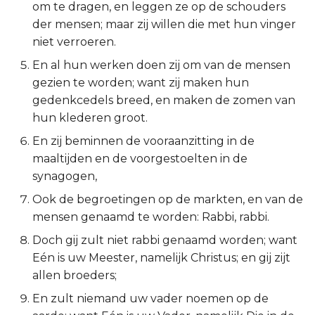
om te dragen, en leggen ze op de schouders
Ruth
der mensen; maar zij willen die met hun vinger
niet verroeren.
1 Samuël
En al hun werken doen zij om van de mensen
gezien te worden; want zij maken hun
2 Samuël
gedenkcedels breed, en maken de zomen van
hun klederen groot.
1 Koningen
En zij beminnen de vooraanzitting in de
maaltijden en de voorgestoelten in de
2 Koningen
synagogen,
1 Kronieken
Ook de begroetingen op de markten, en van de
mensen genaamd te worden: Rabbi, rabbi.
2 Kronieken
Doch gij zult niet rabbi genaamd worden; want
Eén is uw Meester, namelijk Christus; en gij zijt
Ezra
allen broeders;
Nehémia
En zult niemand uw vader noemen op de