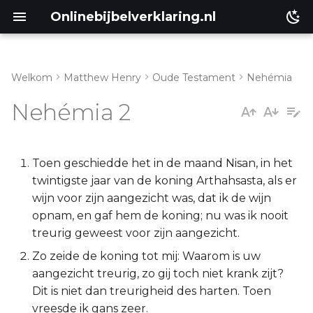
Onlinebijbelverklaring.nl
Welkom
Matthew Henry
Oude Testament
Nehémia
Inleiding
Matthéüs
Nehémia 2
Nehémia 2:1-8
Markus
Nehémia 2:9-20
Lukas
Toen geschiedde het in de maand Nisan, in het
twintigste jaar van de koning Arthahsasta, als er
Johannes
wijn voor zijn aangezicht was, dat ik de wijn
opnam, en gaf hem de koning; nu was ik nooit
Handelingen
treurig geweest voor zijn aangezicht.
Zo zeide de koning tot mij: Waarom is uw
Romeinen
aangezicht treurig, zo gij toch niet krank zijt?
Dit is niet dan treurigheid des harten. Toen
1 Korinthe
vreesde ik gans zeer.