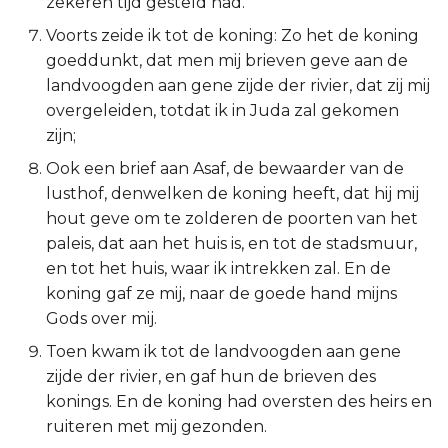
zekeren tijd gesteld had.
Titus
Voorts zeide ik tot de koning: Zo het de koning
goeddunkt, dat men mij brieven geve aan de
Filémon
landvoogden aan gene zijde der rivier, dat zij mij
overgeleiden, totdat ik in Juda zal gekomen
Hebreeën
zijn;
Ook een brief aan Asaf, de bewaarder van de
Jakobus
lusthof, denwelken de koning heeft, dat hij mij
hout geve om te zolderen de poorten van het
1 Petrus
paleis, dat aan het huis is, en tot de stadsmuur,
2 Petrus
en tot het huis, waar ik intrekken zal. En de
koning gaf ze mij, naar de goede hand mijns
1 Johannes
Gods over mij.
Toen kwam ik tot de landvoogden aan gene
2 Johannes
zijde der rivier, en gaf hun de brieven des
konings. En de koning had oversten des heirs en
3 Johannes
ruiteren met mij gezonden.