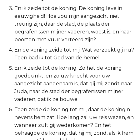
En ik zeide tot de koning: De koning leve in
2 Korinthe
eeuwigheid! Hoe zou mijn aangezicht niet
treurig zijn, daar de stad, de plaats der
Galaten
begrafenissen mijner vaderen, woest is, en haar
poorten met vuur verteerd zijn?
Éfeze
En de koning zeide tot mij: Wat verzoekt gij nu?
Filipenzen
Toen bad ik tot God van de hemel.
En ik zeide tot de koning: Zo het de koning
Kolossenzen
goeddunkt, en zo uw knecht voor uw
aangezicht aangenaam is, dat gij mij zendt naar
1 Thessalonicenzen
Juda, naar de stad der begrafenissen mijner
vaderen, dat ik ze bouwe.
2 Thessalonicenzen
Toen zeide de koning tot mij, daar de koningin
1 Timótheüs
nevens hem zat: Hoe lang zal uw reis wezen, en
wanneer zult gij wederkomen? En het
2 Timótheüs
behaagde de koning, dat hij mij zond, als ik hem