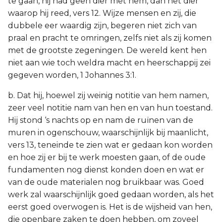
te gaan, hij had geen dier met hem, dan het dier
waarop hij reed, vers 12. Wijze mensen en zij, die
dubbele eer waardig zijn, begeren niet zich van
praal en pracht te omringen, zelfs niet als zij komen
met de grootste zegeningen. De wereld kent hen
niet aan wie toch weldra macht en heerschappij zei
gegeven worden, 1 Johannes 3:1.
b. Dat hij, hoewel zij weinig notitie van hem namen,
zeer veel notitie nam van hen en van hun toestand.
Hij stond ‘s nachts op en nam de ruïnen van de
muren in ogenschouw, waarschijnlijk bij maanlicht,
vers 13, teneinde te zien wat er gedaan kon worden
en hoe zij er bij te werk moesten gaan, of de oude
fundamenten nog dienst konden doen en wat er
van de oude materialen nog bruikbaar was. Goed
werk zal waarschijnlijk goed gedaan worden, als het
eerst goed overwogen is. Het is de wijsheid van hen,
die openbare zaken te doen hebben, om zoveel