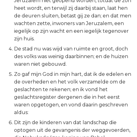
Jeruzalem niet geopend worden, totdat de zon
heet wordt, en terwijl zij daarbij staan, laat hen
2 Korinthe
de deuren sluiten, betast gij ze dan; en dat men
wachten zette, inwoners van Jeruzalem, een
Galaten
iegelijk op zijn wacht en een iegelijk tegenover
zijn huis.
Éfeze
De stad nu was wijd van ruimte en groot, doch
Filipenzen
des volks was weinig daarbinnen; en de huizen
waren niet gebouwd.
Kolossenzen
Zo gaf mijn God in mijn hart, dat ik de edelen en
de overheden en het volk verzamelde om de
1 Thessalonicenzen
geslachten te rekenen; en ik vond het
geslachtsregister dergenen die in het eerst
2 Thessalonicenzen
waren opgetogen, en vond daarin geschreven
aldus:
1 Timótheüs
Dit zijn de kinderen van dat landschap die
2 Timótheüs
optogen uit de gevangenis der weggevoerden,