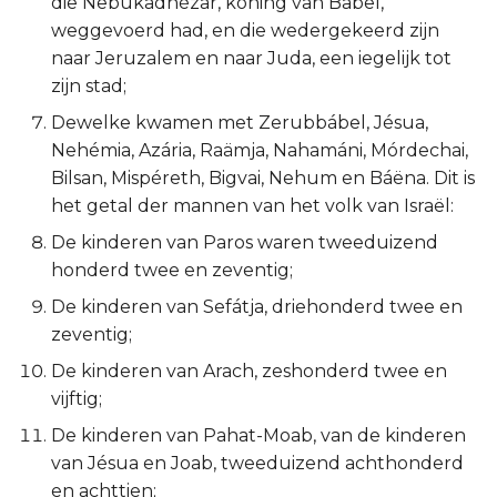
die Nebukadnézar, koning van Babel,
Titus
weggevoerd had, en die wedergekeerd zijn
naar Jeruzalem en naar Juda, een iegelijk tot
Filémon
zijn stad;
Dewelke kwamen met Zerubbábel, Jésua,
Hebreeën
Nehémia, Azária, Raämja, Nahamáni, Mórdechai,
Bilsan, Mispéreth, Bigvai, Nehum en Báëna. Dit is
Jakobus
het getal der mannen van het volk van Israël:
De kinderen van Paros waren tweeduizend
1 Petrus
honderd twee en zeventig;
2 Petrus
De kinderen van Sefátja, driehonderd twee en
zeventig;
1 Johannes
De kinderen van Arach, zeshonderd twee en
vijftig;
2 Johannes
De kinderen van Pahat-Moab, van de kinderen
3 Johannes
van Jésua en Joab, tweeduizend achthonderd
en achttien;