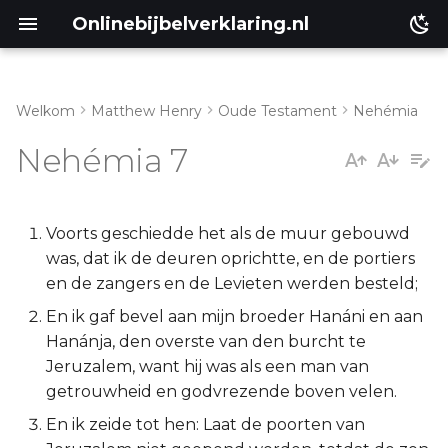
Onlinebijbelverklaring.nl
Welkom
Matthew Henry
Oude Testament
Nehémia
Inleiding
Matthéüs
Nehémia 7
Nehémia 7:1-4
Markus
Nehémia 7:5-73
Lukas
Voorts geschiedde het als de muur gebouwd
was, dat ik de deuren oprichtte, en de portiers
Johannes
en de zangers en de Levieten werden besteld;
En ik gaf bevel aan mijn broeder Hanáni en aan
Handelingen
Hanánja, den overste van den burcht te
Jeruzalem, want hij was als een man van
Romeinen
getrouwheid en godvrezende boven velen.
En ik zeide tot hen: Laat de poorten van
1 Korinthe