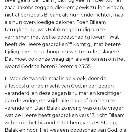
tevergeefs, dan zal Hij dit nog veel minder tot het
zaad Jakobs zeggen, die Hem gewis zullen vinden,
niet alleen zoals Bileam, als hun onderrichter, maar
als hun overvloedige beloner. Toen Bileam
terugkeerde, was Balak ongeduldig om te
vernemen met welke boodschap hij kwam: "Wat
heeft de Heere gesproken?" Komt gij met betere
tijding, met enige hoop om wel te zullen slagen?
Dat moet ook onze vraag zijn, als wij komen om het
woord Gods te horen? Jeremia 23:35.
II. Voor de tweede maal is de vloek, door de
allesbesturende macht van God, in een zegen
veranderd, en deze zegen is ruimer en krachtiger
dan de vorige, en snijdt alle hoop af om hem te
veranderen. Daar Balak zo ijverig was om te vragen
wat de Heere heeft gesproken vers 17, richt Bileam
zich nu in het bijzonder tot hem, vers 18. Sta op,
Balak en hoor. Het was een boodschap van God, die