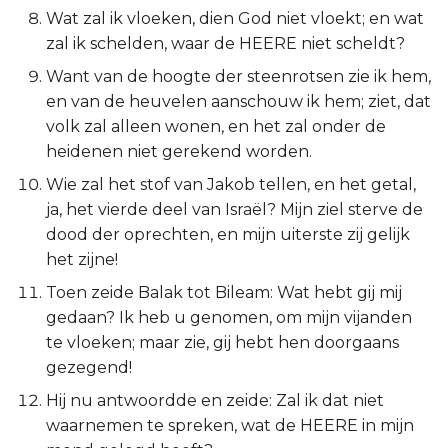
Wat zal ik vloeken, dien God niet vloekt; en wat
Titus
zal ik schelden, waar de HEERE niet scheldt?
Filémon
Want van de hoogte der steenrotsen zie ik hem,
en van de heuvelen aanschouw ik hem; ziet, dat
Hebreeën
volk zal alleen wonen, en het zal onder de
heidenen niet gerekend worden.
Jakobus
Wie zal het stof van Jakob tellen, en het getal,
ja, het vierde deel van Israël? Mijn ziel sterve de
1 Petrus
dood der oprechten, en mijn uiterste zij gelijk
het zijne!
2 Petrus
Toen zeide Balak tot Bileam: Wat hebt gij mij
1 Johannes
gedaan? Ik heb u genomen, om mijn vijanden
te vloeken; maar zie, gij hebt hen doorgaans
2 Johannes
gezegend!
Hij nu antwoordde en zeide: Zal ik dat niet
3 Johannes
waarnemen te spreken, wat de HEERE in mijn