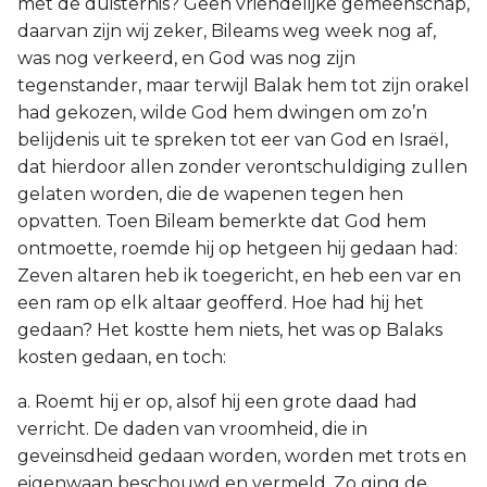
met de duisternis? Geen vriendelijke gemeenschap,
daarvan zijn wij zeker, Bileams weg week nog af,
was nog verkeerd, en God was nog zijn
tegenstander, maar terwijl Balak hem tot zijn orakel
had gekozen, wilde God hem dwingen om zo’n
belijdenis uit te spreken tot eer van God en Israël,
dat hierdoor allen zonder verontschuldiging zullen
gelaten worden, die de wapenen tegen hen
opvatten. Toen Bileam bemerkte dat God hem
ontmoette, roemde hij op hetgeen hij gedaan had:
Zeven altaren heb ik toegericht, en heb een var en
een ram op elk altaar geofferd. Hoe had hij het
gedaan? Het kostte hem niets, het was op Balaks
kosten gedaan, en toch:
a. Roemt hij er op, alsof hij een grote daad had
verricht. De daden van vroomheid, die in
geveinsdheid gedaan worden, worden met trots en
eigenwaan beschouwd en vermeld. Zo ging de