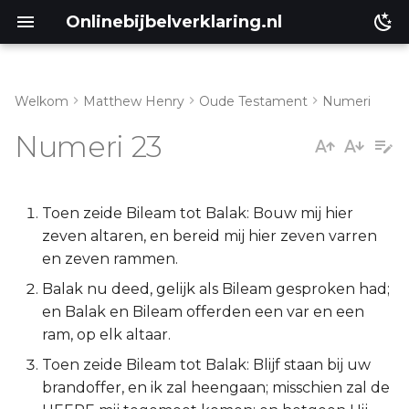
Onlinebijbelverklaring.nl
Welkom
Matthew Henry
Oude Testament
Numeri
Inleiding
Matthéüs
Numeri 23
Numeri 23:1-12
Markus
Numeri 23:13-30
Lukas
Toen zeide Bileam tot Balak: Bouw mij hier
zeven altaren, en bereid mij hier zeven varren
Johannes
en zeven rammen.
Balak nu deed, gelijk als Bileam gesproken had;
Handelingen
en Balak en Bileam offerden een var en een
ram, op elk altaar.
Romeinen
Toen zeide Bileam tot Balak: Blijf staan bij uw
brandoffer, en ik zal heengaan; misschien zal de
1 Korinthe