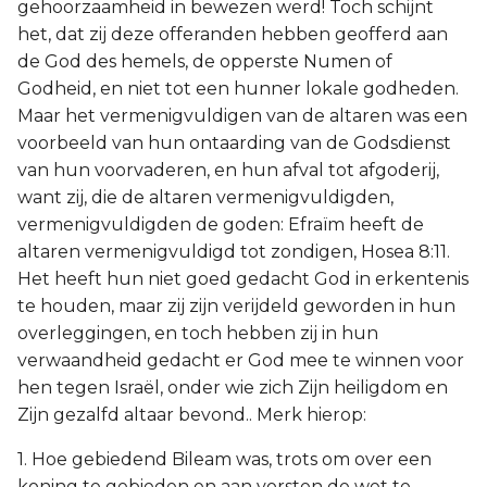
gehoorzaamheid in bewezen werd! Toch schijnt
het, dat zij deze offeranden hebben geofferd aan
de God des hemels, de opperste Numen of
Godheid, en niet tot een hunner lokale godheden.
Maar het vermenigvuldigen van de altaren was een
voorbeeld van hun ontaarding van de Godsdienst
van hun voorvaderen, en hun afval tot afgoderij,
want zij, die de altaren vermenigvuldigden,
vermenigvuldigden de goden: Efraïm heeft de
altaren vermenigvuldigd tot zondigen, Hosea 8:11.
Het heeft hun niet goed gedacht God in erkentenis
te houden, maar zij zijn verijdeld geworden in hun
overleggingen, en toch hebben zij in hun
verwaandheid gedacht er God mee te winnen voor
hen tegen Israël, onder wie zich Zijn heiligdom en
Zijn gezalfd altaar bevond.. Merk hierop:
1. Hoe gebiedend Bileam was, trots om over een
koning te gebieden en aan vorsten de wet te