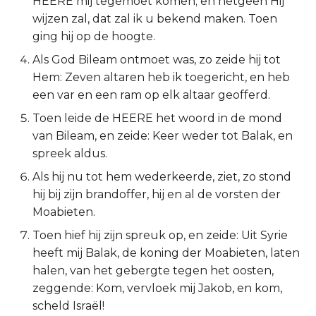
HEERE mij tegemoet komen; en hetgeen Hij
wijzen zal, dat zal ik u bekend maken. Toen
2 Korinthe
ging hij op de hoogte.
Galaten
Als God Bileam ontmoet was, zo zeide hij tot
Hem: Zeven altaren heb ik toegericht, en heb
Éfeze
een var en een ram op elk altaar geofferd.
Toen leide de HEERE het woord in de mond
Filipenzen
van Bileam, en zeide: Keer weder tot Balak, en
spreek aldus.
Kolossenzen
Als hij nu tot hem wederkeerde, ziet, zo stond
1 Thessalonicenzen
hij bij zijn brandoffer, hij en al de vorsten der
Moabieten.
2 Thessalonicenzen
Toen hief hij zijn spreuk op, en zeide: Uit Syrie
heeft mij Balak, de koning der Moabieten, laten
1 Timótheüs
halen, van het gebergte tegen het oosten,
zeggende: Kom, vervloek mij Jakob, en kom,
2 Timótheüs
scheld Israël!