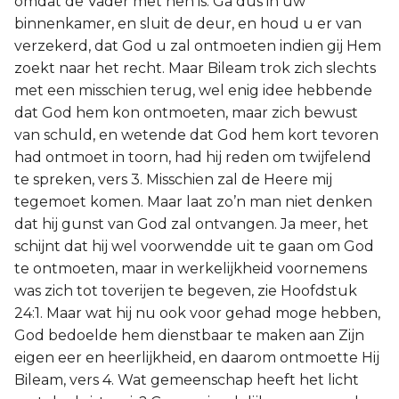
omdat de Vader met hen is. Ga dus in uw
binnenkamer, en sluit de deur, en houd u er van
verzekerd, dat God u zal ontmoeten indien gij Hem
zoekt naar het recht. Maar Bileam trok zich slechts
met een misschien terug, wel enig idee hebbende
dat God hem kon ontmoeten, maar zich bewust
van schuld, en wetende dat God hem kort tevoren
had ontmoet in toorn, had hij reden om twijfelend
te spreken, vers 3. Misschien zal de Heere mij
tegemoet komen. Maar laat zo’n man niet denken
dat hij gunst van God zal ontvangen. Ja meer, het
schijnt dat hij wel voorwendde uit te gaan om God
te ontmoeten, maar in werkelijkheid voornemens
was zich tot toverijen te begeven, zie Hoofdstuk
24:1. Maar wat hij nu ook voor gehad moge hebben,
God bedoelde hem dienstbaar te maken aan Zijn
eigen eer en heerlijkheid, en daarom ontmoette Hij
Bileam, vers 4. Wat gemeenschap heeft het licht