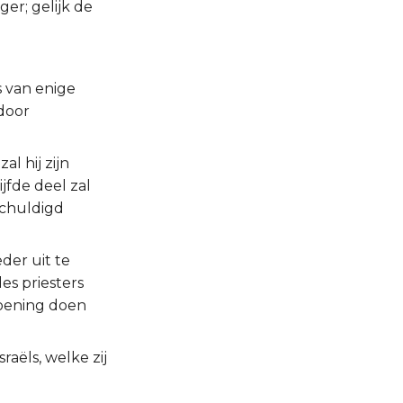
er; gelijk de
s van enige
door
l hij zijn
jfde deel zal
schuldigd
der uit te
es priesters
zoening doen
raëls, welke zij