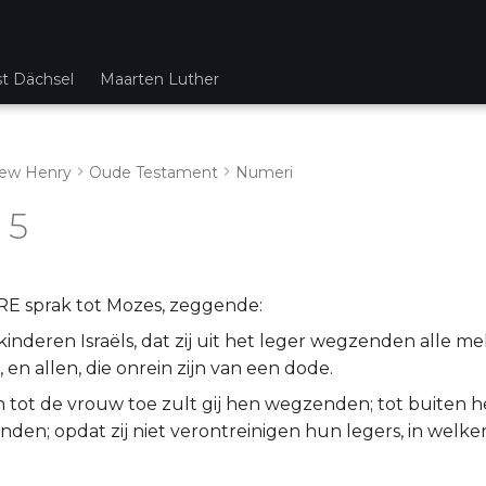
st Dächsel
Maarten Luther
ew Henry
Oude Testament
Numeri
 5
E sprak tot Mozes, zeggende:
inderen Israëls, dat zij uit het leger wegzenden alle mel
 en allen, die onrein zijn van een dode.
tot de vrouw toe zult gij hen wegzenden; tot buiten het
den; opdat zij niet verontreinigen hun legers, in welke