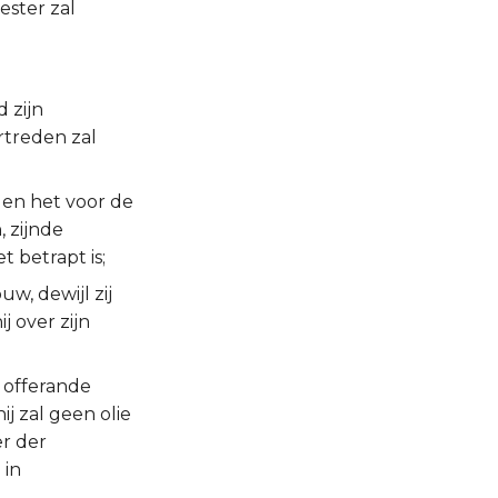
ester zal
 zijn
rtreden zal
 en het voor de
, zijnde
t betrapt is;
uw, dewijl zij
j over zijn
r offerande
j zal geen olie
er der
 in