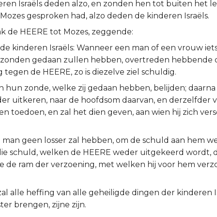
ren Israëls deden alzo, en zonden hen tot buiten het leg
Mozes gesproken had, alzo deden de kinderen Israëls.
ak de HEERE tot Mozes, zeggende:
 de kinderen Israëls: Wanneer een man of een vrouw iet
 zonden gedaan zullen hebben, overtreden hebbende 
 tegen de HEERE, zo is diezelve ziel schuldig.
en hun zonde, welke zij gedaan hebben, belijden; daarna za
er uitkeren, naar de hoofdsom daarvan, en derzelfder vi
en toedoen, en zal het dien geven, aan wien hij zich ver
e man geen losser zal hebben, om de schuld aan hem we
 die schuld, welken de HEERE weder uitgekeerd wordt, d
lve de ram der verzoening, met welken hij voor hem ver
zal alle heffing van alle geheiligde dingen der kinderen Is
ter brengen, zijne zijn.