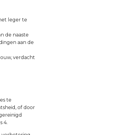
et leger te
an de naaste
 dingen aan de
rouw, verdacht
ies te
tsheid, of door
gereinigd
s 4.
e verbetering