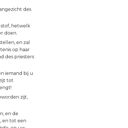
aangezicht des
 stof, hetwelk
er doen.
ellen, en zal
tenis op haar
nd des priesters
en iemand bij u
jt tot
engt!
eworden zijt,
n, en de
, en tot een
ende, en uw