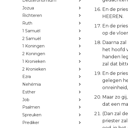
Deuteronomium
Jozua
En de pries
Richteren
HEEREN.
Ruth
En de pries
1 Samuël
op de vloer
2 Samuël
Daarna zal
1 Koningen
het hoofd v
2 Koningen
handen legg
1 Kronieken
zal dat bit
2 Kronieken
En de pries
Ezra
gelegen hee
Nehémia
onreinheid,
Esther
Maar zo gij
Job
dat een ma
Psalmen
(Dan zal d
Spreuken
priester za
Prediker
eed, in he