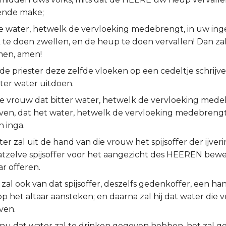
ende make;
ve water, hetwelk de vervloeking medebrengt, in uw ing
 te doen zwellen, en de heup te doen vervallen! Dan za
men, amen!
de priester deze zelfde vloeken op een cedeltje schrijven
ter water uitdoen.
die vrouw dat bitter water, hetwelk de vervloeking mede
ven, dat het water, hetwelk de vervloeking medebrengt,
 inga.
ter zal uit de hand van die vrouw het spijsoffer der ijv
datzelve spijsoffer voor het aangezicht des HEEREN bewe
ar offeren.
 zal ook van dat spijsoffer, deszelfs gedenkoffer, een han
op het altaar aansteken; en daarna zal hij dat water die 
ven.
r nu dat water zal te drinken gegeven hebben, het zal g