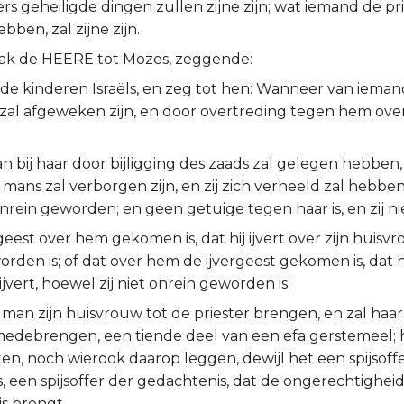
rs geheiligde dingen zullen zijne zijn; wat iemand de pri
ben, zal zijne zijn.
rak de HEERE tot Mozes, zeggende:
de kinderen Israëls, en zeg tot hen: Wanneer van iemand
zal afgeweken zijn, en door overtreding tegen hem ove
 bij haar door bijligging des zaads zal gelegen hebben,
mans zal verborgen zijn, en zij zich verheeld zal hebben
rein geworden; en geen getuige tegen haar is, en zij nie
geest over hem gekomen is, dat hij ijvert over zijn huisvro
rden is; of dat over hem de ijvergeest gekomen is, dat hi
jvert, hoewel zij niet onrein geworden is;
 man zijn huisvrouw tot de priester brengen, en zal haa
medebrengen, een tiende deel van een efa gerstemeel; hi
en, noch wierook daarop leggen, dewijl het een spijsoff
is, een spijsoffer der gedachtenis, dat de ongerechtigheid
s brengt.