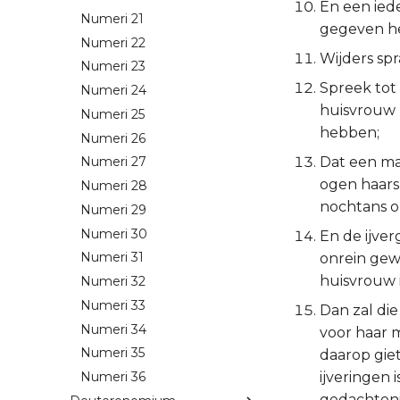
En een iede
Numeri 21
gegeven heb
Numeri 22
Wijders sp
Numeri 23
Spreek tot 
Numeri 24
huisvrouw 
Numeri 25
hebben;
Numeri 26
Dat een man
Numeri 27
ogen haars 
Numeri 28
nochtans on
Numeri 29
Numeri 30
En de ijver
Numeri 31
onrein gewo
huisvrouw i
Numeri 32
Numeri 33
Dan zal die
Numeri 34
voor haar 
Numeri 35
daarop giet
ijveringen 
Numeri 36
gedachteni