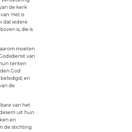
van de kerk
an. Het is
ok dat iedere
oven is, die is
 daarom moeten
 Godsdienst van
n hun tenten
idden God
j beledigd, en
 van de
tbare van het
rdesem uit hun
oken en
n de stichting