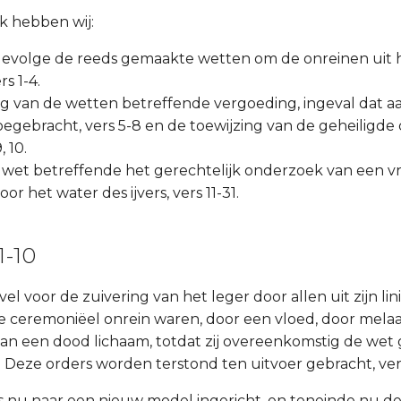
uk hebben wij:
ngevolge de reeds gemaakte wetten om de onreinen uit h
s 1-4.
ing van de wetten betreffende vergoeding, ingeval dat a
egebracht, vers 5-8 en de toewijzing van de geheiligde
, 10.
e wet betreffende het gerechtelijk onderzoek van een v
or het water des ijvers, vers 11-31.
1-10
evel voor de zuivering van het leger door allen uit zijn lin
ie ceremoniëel onrein waren, door een vloed, door melaa
an een dood lichaam, totdat zij overeenkomstig de wet 
3. Deze orders worden terstond ten uitvoer gebracht, ver
as nu naar een nieuw model ingericht, en teneinde nu d