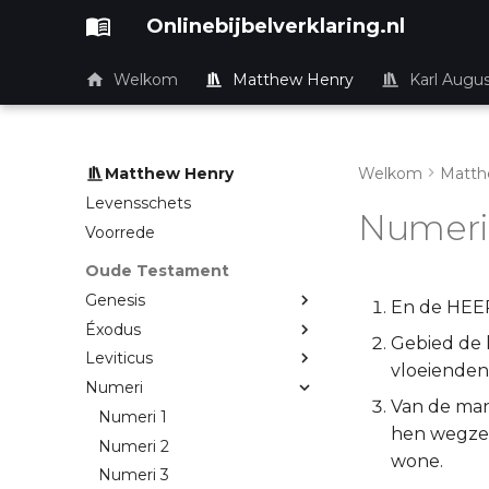
Onlinebijbelverklaring.nl
Welkom
Matthew Henry
Karl Augu
Matthew Henry
Welkom
Matth
Levensschets
Numeri
Voorrede
Oude Testament
Genesis
En de HEER
Éxodus
Gebied de k
Leviticus
vloeienden,
Numeri
Van de man 
Numeri 1
hen wegzen
Numeri 2
wone.
Numeri 3