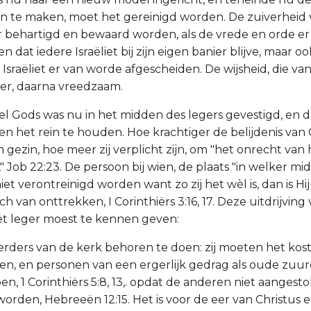
 te maken, moet het gereinigd worden. De zuiverheid 
behartigd en bewaard worden, als de vrede en orde er v
en dat iedere Israëliet bij zijn eigen banier blijve, maar o
Israëliet er van worde afgescheiden. De wijsheid, die vanb
ver, daarna vreedzaam.
el Gods was nu in het midden des legers gevestigd, en
gen het rein te houden. Hoe krachtiger de belijdenis van
n gezin, hoe meer zij verplicht zijn, om "het onrecht va
 Job 22:23. De persoon bij wien, de plaats "in welker m
et verontreinigd worden want zo zij het wèl is, dan is Hi
ich van onttrekken, I Corinthiërs 3:16, 17. Deze uitdrijving
et leger moest te kennen geven:
erders van de kerk behoren te doen: zij moeten het kos
en, en personen van een ergerlijk gedrag als oude zuu
, 1 Corinthiërs 5:8, 13,. opdat de anderen niet aangest
orden, Hebreeën 12:15. Het is voor de eer van Christus e