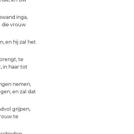
ewand inga,
l die vrouw
, en hij zal het
brengt, te
 in haar tot
eringen nemen,
gen, en zal dat
dvol grijpen,
vrouw te
eschieden,