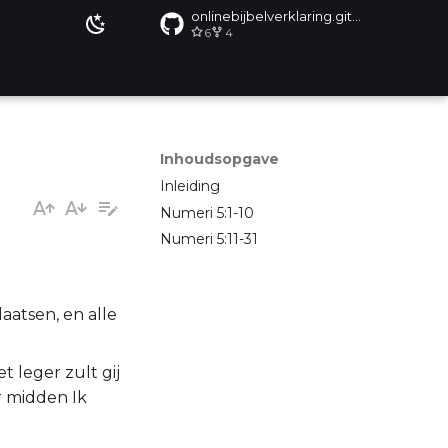
onlinebijbelverklaring.github.io
6
4
Inhoudsopgave
Inleiding
Numeri 5:1-10
Numeri 5:11-31
aatsen, en alle
 leger zult gij
r midden Ik