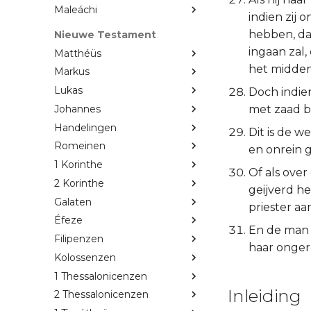
Maleáchi
indien zij 
hebben, da
Nieuwe Testament
ingaan zal,
Matthéüs
het midden 
Markus
Lukas
Doch indien 
Johannes
met zaad b
Handelingen
Dit is de w
Romeinen
en onrein 
1 Korinthe
Of als over
2 Korinthe
geijverd h
Galaten
priester a
Éfeze
En de man 
Filipenzen
haar onger
Kolossenzen
1 Thessalonicenzen
Inleiding
2 Thessalonicenzen