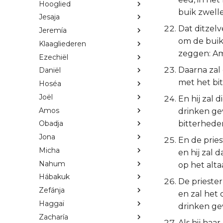
Hooglied
buik zwell
Jesaja
Dat ditzel
Jeremía
om de buik
Klaagliederen
zeggen: A
Ezechiël
Daarna zal 
Daniël
met het bit
Hoséa
Joël
En hij zal 
Amos
drinken ge
bitterheden
Obadja
Jona
En de pries
Micha
en hij zal 
Nahum
op het alta
Hábakuk
De priester
Zefánja
en zal het 
Haggaï
drinken ge
Zacharía
Als hij haa