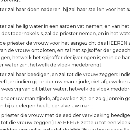
ter zal haar doen naderen; hij zal haar stellen voor het 
ter zal heilig water in een aarden vat nemen; en van het
 des tabernakels is, zal de priester nemen, en in het wat
 de priester de vrouw voor het aangezicht des HEEREN st
an de vrouw ontbloten, en zal het spijsoffer der gedach
en, hetwelk het spijsoffer der ijveringen is; en in de ha
ter water zijn, hetwelk de vloek medebrengt.
ter zal haar beedigen, en zal tot die vrouw zeggen: Indi
ft, en indien gij, onder uw man zijnde, niet afgeweken zi
 wees vrij van dit bitter water, hetwelk de vloek medebr
, onder uw man zijnde, afgeweken zijt, en zo gij onrein g
n bij u gelegen heeft, behalve uw man:
e priester die vrouw met de eed der vervloeking beedige
l tot die vrouw zeggen:) De HEERE zette u tot een vloek
t midden uws volks, mits dat de HEERE uw heup vervall