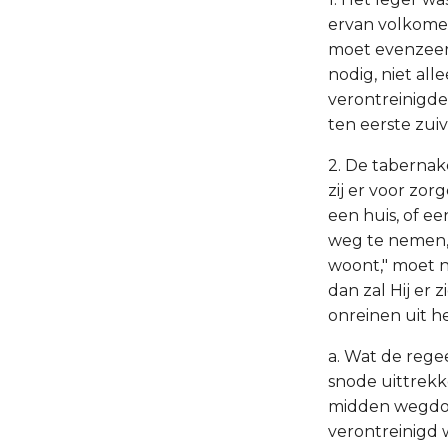
ervan volkomen
moet evenzeer 
nodig, niet alle
verontreinigde 
ten eerste zui
2. De tabernak
zij er voor zor
een huis, of ee
weg te nemen,"
woont," moet ni
dan zal Hij er z
onreinen uit h
a. Wat de rege
snode uittrekk
midden wegdoen
verontreinigd w