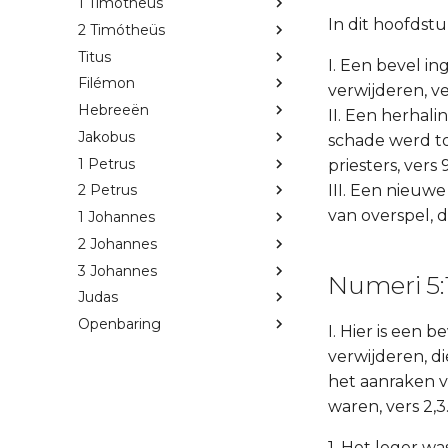
1 Timótheüs
In dit hoofdst
2 Timótheüs
Titus
I. Een bevel i
Filémon
verwijderen, ver
Hebreeën
II. Een herhal
Jakobus
schade werd to
1 Petrus
priesters, vers 9
III. Een nieuw
2 Petrus
van overspel, do
1 Johannes
2 Johannes
3 Johannes
Numeri 5:
Judas
Openbaring
I. Hier is een b
verwijderen, d
het aanraken v
waren, vers 2,
1. Het leger w