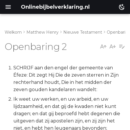
Onlinebijbelverklaring.nl
Welkom
Matthew Henry
Nieuwe Testament
Openbarin
Genesis
Inleiding
Openbaring 2
Éxodus
Openbaring 2:1-7
Leviticus
Openbaring 2:8-11
SCHRIJF aan den engel der gemeente van
Éfeze: Dit zegt Hij Die de zeven sterren in Zijn
Numeri
Openbaring 2:12-17
rechterhand houdt, Die in het midden der
zeven gouden kandelaren wandelt:
Deuteronomium
Openbaring 2:18-29
Ik weet uw werken, en uw arbeid, en uw
lijdzaamheid, en dat gij de kwaden niet kunt
Jozua
dragen; en dat gij beproefd hebt degenen die
uitgeven dat zij apostelen zijn, en zij zijn het
Richteren
niet, en hebt hen leugenaars bevonden;