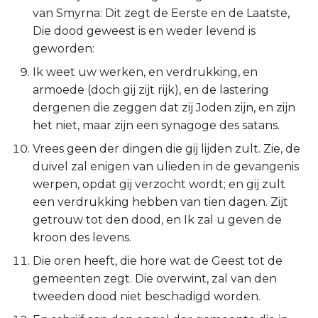
van Smyrna: Dit zegt de Eerste en de Laatste,
Esther
Die dood geweest is en weder levend is
geworden:
Job
Ik weet uw werken, en verdrukking, en
Psalmen
armoede (doch gij zijt rijk), en de lastering
dergenen die zeggen dat zij Joden zijn, en zijn
Spreuken
het niet, maar zijn een synagoge des satans.
Vrees geen der dingen die gij lijden zult. Zie, de
Prediker
duivel zal enigen van ulieden in de gevangenis
werpen, opdat gij verzocht wordt; en gij zult
Hooglied
een verdrukking hebben van tien dagen. Zijt
getrouw tot den dood, en Ik zal u geven de
Jesaja
kroon des levens.
Jeremía
Die oren heeft, die hore wat de Geest tot de
gemeenten zegt. Die overwint, zal van den
Klaagliederen
tweeden dood niet beschadigd worden.