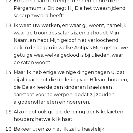
En schrijf aan den engel der gemeente die in
Ezechiël
Pérgamum is: Dit zegt Hij Die het tweesnijdend
scherp zwaard heeft:
Daniël
Ik weet uw werken, en waar gij woont, namelijk
waar de troon des satans is; en gij houdt Mijn
Hoséa
Naam, en hebt Mijn geloof niet verloochend,
ook in de dagen in welke Ántipas Mijn getrouwe
Joël
getuige was, welke gedood is bij ulieden, waar
de satan woont.
Amos
Maar Ik heb enige weinige dingen tegen u, dat
Obadja
gij aldaar hebt die de lering van Bíleam houden,
die Balak leerde den kinderen Israëls een
Jona
aanstoot voor te werpen, opdat zij zouden
afgodenoffer eten en hoereren.
Micha
Alzo hebt ook gij, die de lering der Nikolaïeten
houden; hetwelk Ik haat.
Nahum
Bekeer u; en zo niet, Ik zal u haastelijk