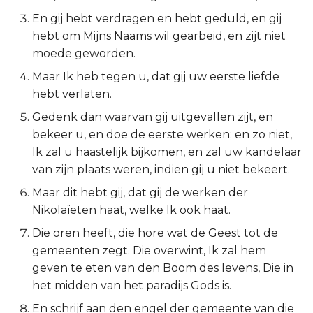
En gij hebt verdragen en hebt geduld, en gij
Ruth
hebt om Mijns Naams wil gearbeid, en zijt niet
moede geworden.
1 Samuël
Maar Ik heb tegen u, dat gij uw eerste liefde
2 Samuël
hebt verlaten.
Gedenk dan waarvan gij uitgevallen zijt, en
1 Koningen
bekeer u, en doe de eerste werken; en zo niet,
Ik zal u haastelijk bijkomen, en zal uw kandelaar
2 Koningen
van zijn plaats weren, indien gij u niet bekeert.
1 Kronieken
Maar dit hebt gij, dat gij de werken der
Nikolaïeten haat, welke Ik ook haat.
2 Kronieken
Die oren heeft, die hore wat de Geest tot de
gemeenten zegt. Die overwint, Ik zal hem
Ezra
geven te eten van den Boom des levens, Die in
het midden van het paradijs Gods is.
Nehémia
En schrijf aan den engel der gemeente van die