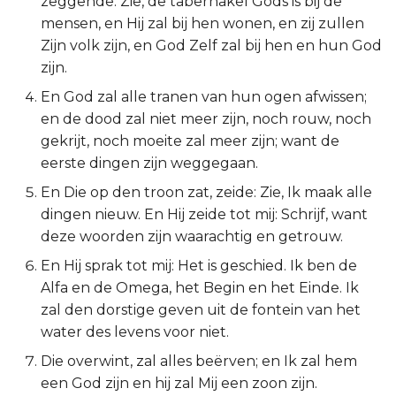
zeggende: Zie, de tabernakel Gods is bij de
mensen, en Hij zal bij hen wonen, en zij zullen
Ruth
Zijn volk zijn, en God Zelf zal bij hen en hun God
zijn.
1 Samuël
En God zal alle tranen van hun ogen afwissen;
2 Samuël
en de dood zal niet meer zijn, noch rouw, noch
gekrijt, noch moeite zal meer zijn; want de
1 Koningen
eerste dingen zijn weggegaan.
En Die op den troon zat, zeide: Zie, Ik maak alle
2 Koningen
dingen nieuw. En Hij zeide tot mij: Schrijf, want
deze woorden zijn waarachtig en getrouw.
1 Kronieken
En Hij sprak tot mij: Het is geschied. Ik ben de
2 Kronieken
Alfa en de Omega, het Begin en het Einde. Ik
zal den dorstige geven uit de fontein van het
Ezra
water des levens voor niet.
Die overwint, zal alles beërven; en Ik zal hem
Nehémia
een God zijn en hij zal Mij een zoon zijn.