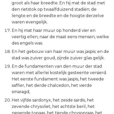
Hábakuk
groot als haar breedte. En hij mat de stad met
den rietstok op twaalfduizend stadiën; de
Zefánja
lengte en de breedte en de hoogte derzelve
waren evengelijk.
Haggaï
En hij mat haar muur op honderd vier en
veertig ellen, naar de maat eens mensen, welke
Zacharía
des engels was.
En het gebouw van haar muur was jaspis; en de
Maleáchi
stad was zuiver goud, zijnde zuiver glas gelijk.
En de fundamenten van den muur der stad
waren met allerlei kostelijk gesteente versierd.
Het eerste fundament was jaspis, het tweede
saffier, het derde chalcedon, het vierde
smaragd,
Het vijfde sardonyx, het zesde sardis, het
zevende chrysoliet, het achtste beril, het
negende topaas, het tiende chrysopraas, het