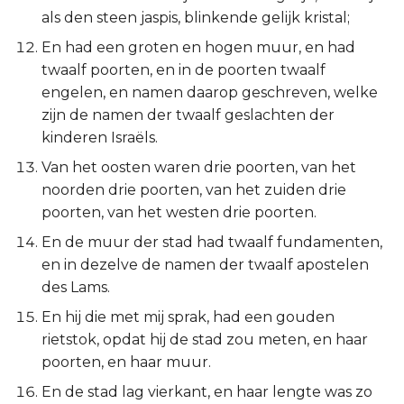
Ezechiël
als den steen jaspis, blinkende gelijk kristal;
En had een groten en hogen muur, en had
Daniël
twaalf poorten, en in de poorten twaalf
engelen, en namen daarop geschreven, welke
Hoséa
zijn de namen der twaalf geslachten der
kinderen Israëls.
Joël
Van het oosten waren drie poorten, van het
noorden drie poorten, van het zuiden drie
Amos
poorten, van het westen drie poorten.
Obadja
En de muur der stad had twaalf fundamenten,
en in dezelve de namen der twaalf apostelen
Jona
des Lams.
En hij die met mij sprak, had een gouden
Micha
rietstok, opdat hij de stad zou meten, en haar
poorten, en haar muur.
Nahum
En de stad lag vierkant, en haar lengte was zo