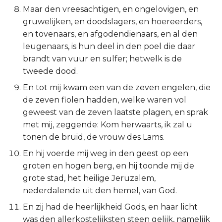
Maar den vreesachtigen, en ongelovigen, en
Esther
gruwelijken, en doodslagers, en hoereerders,
en tovenaars, en afgodendienaars, en al den
Job
leugenaars, is hun deel in den poel die daar
brandt van vuur en sulfer; hetwelk is de
Psalmen
tweede dood.
Spreuken
En tot mij kwam een van de zeven engelen, die
de zeven fiolen hadden, welke waren vol
Prediker
geweest van de zeven laatste plagen, en sprak
met mij, zeggende: Kom herwaarts, ik zal u
Hooglied
tonen de bruid, de vrouw des Lams.
En hij voerde mij weg in den geest op een
Jesaja
groten en hogen berg, en hij toonde mij de
grote stad, het heilige Jeruzalem,
Jeremía
nederdalende uit den hemel, van God.
Klaagliederen
En zij had de heerlijkheid Gods, en haar licht
was den allerkostelijksten steen gelijk, namelijk