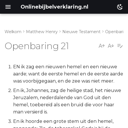
Onlinebijbelverklaring.nl
Welkom
Matthew Henry
Nieuwe Testament
Openbarin
Genesis
Inleiding
Openbaring 21
Éxodus
Openbaring 21:1-8
Leviticus
Openbaring 21:9-27
EN ik zag een nieuwen hemel en een nieuwe
aarde; want de eerste hemel en de eerste aarde
Numeri
was voorbijgegaan, en de zee was niet meer.
En ik, Johannes, zag de heilige stad, het nieuwe
Deuteronomium
Jeruzalem, nederdalende van God uit den
hemel, toebereid als een bruid die voor haar
Jozua
man versierd is.
En ik hoorde een grote stem uit den hemel,
Richteren