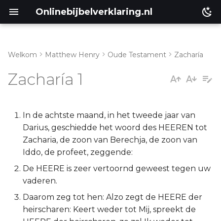
Onlinebijbelverklaring.nl
Welkom
Matthew Henry
Oude Testament
Zacharía
Inleiding
Matthéüs
Zacharía 1
Zacharia 1:1-6
Markus
Zacharia 1:7-17
Lukas
In de achtste maand, in het tweede jaar van
Darius, geschiedde het woord des HEEREN tot
Zacharia 1:18-21
Johannes
Zacharia, de zoon van Berechja, de zoon van
Iddo, de profeet, zeggende:
Handelingen
De HEERE is zeer vertoornd geweest tegen uw
vaderen.
Romeinen
Daarom zeg tot hen: Alzo zegt de HEERE der
heirscharen: Keert weder tot Mij, spreekt de
1 Korinthe