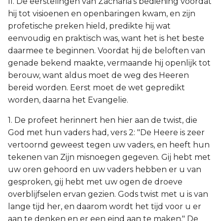
II. De eerstelingen van Zacharia’s bediening voordat
hij tot visioenen en openbaringen kwam, en zijn
profetische preken hield, predikte hij wat
eenvoudig en praktisch was, want het is het beste
daarmee te beginnen. Voordat hij de beloften van
genade bekend maakte, vermaande hij openlijk tot
berouw, want aldus moet de weg des Heeren
bereid worden. Eerst moet de wet gepredikt
worden, daarna het Evangelie.
1. De profeet herinnert hen hier aan de twist, die
God met hun vaders had, vers 2: "De Heere is zeer
vertoornd geweest tegen uw vaders, en heeft hun
tekenen van Zijn misnoegen gegeven. Gij hebt met
uw oren gehoord en uw vaders hebben er u van
gesproken, gij hebt met uw ogen de droeve
overblijfselen ervan gezien. Gods twist met u is van
lange tijd her, en daarom wordt het tijd voor u er
aan te denken en er een eind aan te maken." De