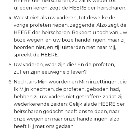
HEERE der heirscharen, zo zal Ik weder tot
ulieden keren, zegt de HEERE der heirscharen.
2 Korinthe
Weest niet als uw vaderen, tot dewelke de
Galaten
vorige profeten riepen, zeggende: Alzo zegt de
HEERE der heirscharen: Bekeert u toch van uw
Éfeze
boze wegen, en uw boze handelingen; maar zij
hoorden niet, en zij luisterden niet naar Mij,
Filipenzen
spreekt de HEERE.
Uw vaderen, waar zijn die? En de profeten,
Kolossenzen
zullen zij in eeuwigheid leven?
1 Thessalonicenzen
Nochtans Mijn woorden en Mijn inzettingen, die
Ik Mijn knechten, de profeten, geboden had,
2 Thessalonicenzen
hebben zij uw vaders niet getroffen? zodat zij
wederkerende zeiden: Gelijk als de HEERE der
1 Timótheüs
heirscharen gedacht heeft ons te doen, naar
onze wegen en naar onze handelingen, alzo
2 Timótheüs
heeft Hij met ons gedaan.