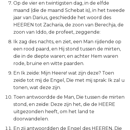
Op de vier en twintigsten dag, in de elfde
Titus
maand (die de maand Schebat is), in het tweede
jaar van Darius, geschiedde het woord des
Filémon
HEEREN tot Zacharia, de zoon van Berechja, de
zoon van Iddo, de profeet, zeggende:
Hebreeën
Ik zag des nachts, en ziet, een Man rijdende op
een rood paard, en Hij stond tussen de mirten,
Jakobus
die in de diepte waren; en achter Hem waren
rode, bruine en witte paarden.
1 Petrus
En Ik zeide: Mijn Heere! wat zijn deze? Toen
2 Petrus
zeide tot mij de Engel, Die met mij sprak: Ik zal u
tonen, wat deze zijn.
1 Johannes
Toen antwoordde de Man, Die tussen de mirten
stond, en zeide: Deze zijn het, die de HEERE
2 Johannes
uitgezonden heeft, om het land te
doorwandelen.
3 Johannes
En zij antwoordden de Engel des HEEREN, Die