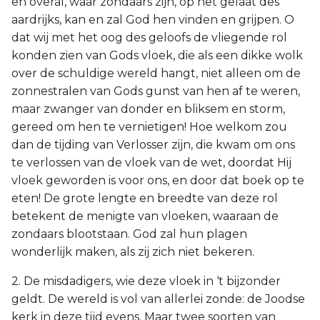
en overal, waar zondaars zijn, op het gelaat des
aardrijks, kan en zal God hen vinden en grijpen. O
dat wij met het oog des geloofs de vliegende rol
konden zien van Gods vloek, die als een dikke wolk
over de schuldige wereld hangt, niet alleen om de
zonnestralen van Gods gunst van hen af te weren,
maar zwanger van donder en bliksem en storm,
gereed om hen te vernietigen! Hoe welkom zou
dan de tijding van Verlosser zijn, die kwam om ons
te verlossen van de vloek van de wet, doordat Hij
vloek geworden is voor ons, en door dat boek op te
eten! De grote lengte en breedte van deze rol
betekent de menigte van vloeken, waaraan de
zondaars blootstaan. God zal hun plagen
wonderlijk maken, als zij zich niet bekeren.
2. De misdadigers, wie deze vloek in ‘t bijzonder
geldt. De wereld is vol van allerlei zonde: de Joodse
kerk in deze tijd evens. Maar twee soorten van