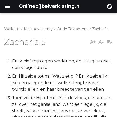
Onlinebijbelverklaring.nl
Welkom
Matthew Henry
Oude Testament
Zacharía
Inleiding
Matthéüs
Zacharía 5
Zacharia 5:1-4
Markus
Zacharia 5:5-11
Lukas
En ik hief mijn ogen weder op, en ik zag; en ziet,
een vliegende rol.
Johannes
En Hij zeide tot mij: Wat ziet gij? En ik zeide: Ik
zie een vliegende rol, welker lengte is van
Handelingen
twintig ellen, en haar breedte van tien ellen.
Toen zeide Hij tot mij: Dit is de vloek, die uitgaan
Romeinen
zal over het ganse land; want een iegelijk, die
steelt, zal van hier, volgens denzelven vloek,
1 Korinthe