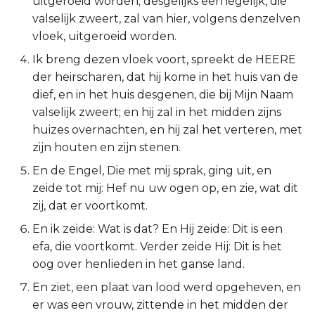
uitgeroeid worden; desgelijks een iegelijk, die
valselijk zweert, zal van hier, volgens denzelven
2 Korinthe
vloek, uitgeroeid worden.
Galaten
Ik breng dezen vloek voort, spreekt de HEERE
der heirscharen, dat hij kome in het huis van de
Éfeze
dief, en in het huis desgenen, die bij Mijn Naam
valselijk zweert; en hij zal in het midden zijns
Filipenzen
huizes overnachten, en hij zal het verteren, met
zijn houten en zijn stenen.
Kolossenzen
En de Engel, Die met mij sprak, ging uit, en
zeide tot mij: Hef nu uw ogen op, en zie, wat dit
1 Thessalonicenzen
zij, dat er voortkomt.
2 Thessalonicenzen
En ik zeide: Wat is dat? En Hij zeide: Dit is een
efa, die voortkomt. Verder zeide Hij: Dit is het
1 Timótheüs
oog over henlieden in het ganse land.
En ziet, een plaat van lood werd opgeheven, en
2 Timótheüs
er was een vrouw, zittende in het midden der