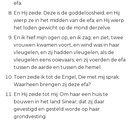
efa.
Titus
En Hij zeide: Deze is de goddeloosheid; en Hij
wierp ze in het midden van de efa; en Hij wierp
Filémon
het loden gewicht op de mond derzelve.
Hebreeën
En ik hief mijn ogen op, en ik zag; en ziet, twee
vrouwen kwamen voort, en wind was in haar
Jakobus
vleugelen, en zij hadden vleugelen, als de
vleugelen eens ooievaars; en zij voerden de efa
1 Petrus
tussen de aarde en tussen de hemel.
Toen zeide ik tot de Engel, Die met mij sprak:
2 Petrus
Waarheen brengen zij deze efa?
1 Johannes
En Hij zeide tot mij: Om haar een huis te
bouwen in het land Sinear; dat zij daar
2 Johannes
gevestigd en gesteld worde op haar
grondvesting.
3 Johannes