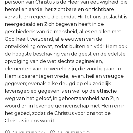
persoon van Christus is de Heer van eeuwigheid, die
Joël
hemel en aarde, het zichtbare en onzichtbare
vervult en regeert, die, omdat Hij tot ons geslacht is
Jona
neergedaald en Zich begeven heeft in de
geschiedenis van de mensheid, alles en allen met
Hábakuk
God heeft verzoend, alle eeuwen van de
ontwikkeling omvat, zodat buiten en vóór Hem ook
de hoogste beschaving van de geest en de edelste
opvolging van de wet slechts beginselen,
elementen van de wereld zijn, die voorbijgaan. In
Hem is daarentegen vrede, leven, heil en vreugde
gegeven; evenals elke deugd op elk zedelijk
levensgebied gegeven is en wel op de ethische
weg van het geloof, in gehoorzaamheid aan Zijn
woord en in levende gemeenschap met Hem en in
het gebed, zodat de Christus voor ons tot de
Christus in ons wordt.
12 augustus 2025
12 augustus 2025