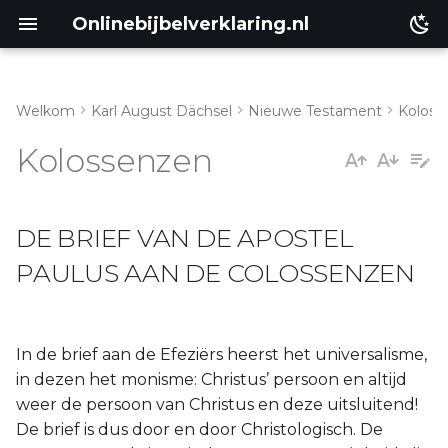
Onlinebijbelverklaring.nl
Welkom
Karl August Dächsel
Nieuwe Testament
Koloss
Inleiding
Kolossenzen
Genesis
DE BRIEF VAN DE APOSTEL
Éxodus
PAULUS AAN DE COLOSSENZEN
Leviticus
Numeri
In de brief aan de Efeziërs heerst het universalisme,
in dezen het monisme: Christus’ persoon en altijd
Ruth
weer de persoon van Christus en deze uitsluitend!
Prediker
De brief is dus door en door Christologisch. De