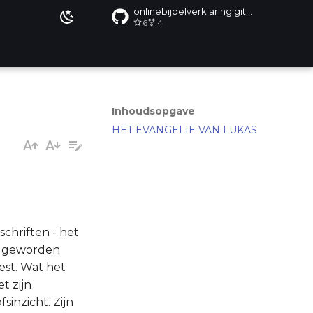
onlinebijbelverklaring.github.io
6
4
Inhoudsopgave
HET EVANGELIE VAN LUKAS
schriften - het
ar geworden
est. Wat het
t zijn
sinzicht. Zijn