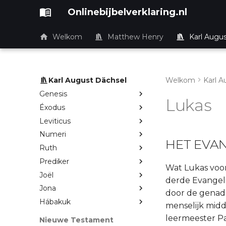
Onlinebijbelverklaring.nl
Welkom
Matthew Henry
Karl Augu
Oude Testament
Karl August Dächsel
Welkom
Karl A
Inleiding
Genesis
Lukas
Éxodus
Leviticus
Numeri
HET EVAN
Ruth
Prediker
Wat Lukas voor 
Joël
derde Evangeli
Jona
door de genade
Hábakuk
menselijk midd
leermeester Pau
Nieuwe Testament