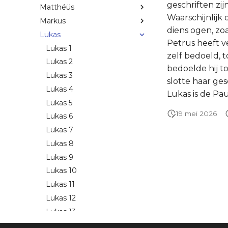
geschriften zi
Matthéüs
Waarschijnlijk
Markus
diens ogen, zo
Lukas
Petrus heeft v
Lukas 1
zelf bedoeld, to
Lukas 2
bedoelde hij t
Lukas 3
slotte haar ge
Lukas 4
Lukas is de Pau
Lukas 5
19 mei 2026
Lukas 6
Lukas 7
Lukas 8
Lukas 9
Lukas 10
Lukas 11
Lukas 12
Lukas 13
Lukas 14