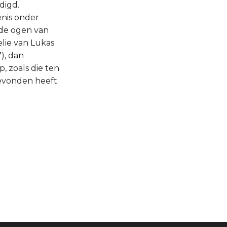
digd.
enis onder
 de ogen van
elie van Lukas
7), dan
, zoals die ten
gevonden heeft.