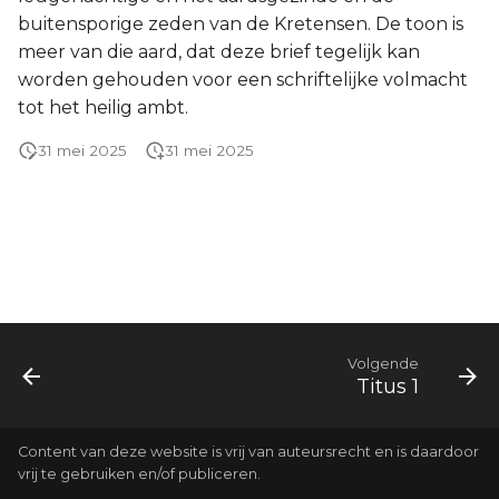
buitensporige zeden van de Kretensen. De toon is
Joël
meer van die aard, dat deze brief tegelijk kan
worden gehouden voor een schriftelijke volmacht
Jona
tot het heilig ambt.
Hábakuk
31 mei 2025
31 mei 2025
Volgende
Titus 1
Content van deze website is vrij van auteursrecht en is daardoor
vrij te gebruiken en/of publiceren.