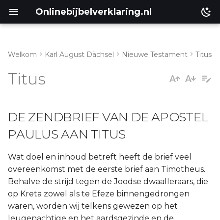
Onlinebijbelverklaring.nl
Welkom
Karl August Dächsel
Nieuwe Testament
Titus
Inleiding
Titus
Genesis
DE ZENDBRIEF VAN DE APOSTEL
Éxodus
PAULUS AAN TITUS
Leviticus
Wat doel en inhoud betreft heeft de brief veel
Numeri
overeenkomst met de eerste brief aan Timotheus.
Behalve de strijd tegen de Joodse dwaalleraars, die
Ruth
op Kreta zowel als te Efeze binnengedrongen
waren, worden wij telkens gewezen op het
Prediker
leugenachtige en het aardsgezinde en de