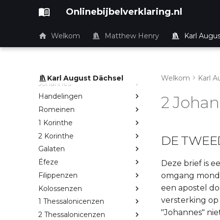
Jona
Onlinebijbelverklaring.nl
Hábakuk
Nieuwe Testament
Welkom
Matthew Henry
Karl Augu
Matthéüs
Markus
Lukas
Karl August Dächsel
Welkom
Karl A
Johannes
Handelingen
2 Joha
Romeinen
1 Korinthe
2 Korinthe
DE TWEE
Galaten
Éfeze
Deze brief is e
Filippenzen
omgang mondeli
een apostel do
Kolossenzen
versterking op
1 Thessalonicenzen
"Johannes" nie
2 Thessalonicenzen