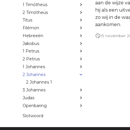
aan de wijze va
1 Timótheüs
hij als een ui
2 Timótheüs
zo wij in de w
Titus
aankomen.
Filémon
Hebreeën
15 november 
Jakobus
1 Petrus
2 Petrus
1 Johannes
2 Johannes
2 Johannes 1
3 Johannes
Judas
Openbaring
Slotwoord