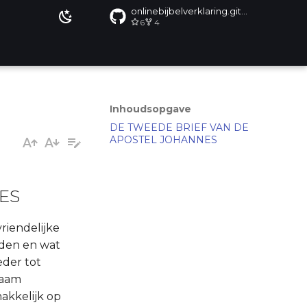
onlinebijbelverklaring.github.io
6
4
Inhoudsopgave
DE TWEEDE BRIEF VAN DE
APOSTEL JOHANNES
ES
vriendelijke
uden en wat
eder tot
naam
akkelijk op