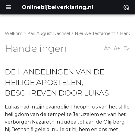
Onlinebijbelverklaring.nl
Welkom
Karl August Dächsel
Nieuwe Testament
Handel
Inleiding
Handelingen
Genesis
DE HANDELINGEN VAN DE
Éxodus
HEILIGE APOSTELEN,
Leviticus
BESCHREVEN DOOR LUKAS
Numeri
Lukas had in zijn evangelie Theophilus van het stille
heiligdom van de tempel te Jeruzalem en van het
Ruth
verborgen Nazareth in Judea tot aan de Olijfberg
Prediker
bij Bethanië geleid; nu leidt hij hem en ons met