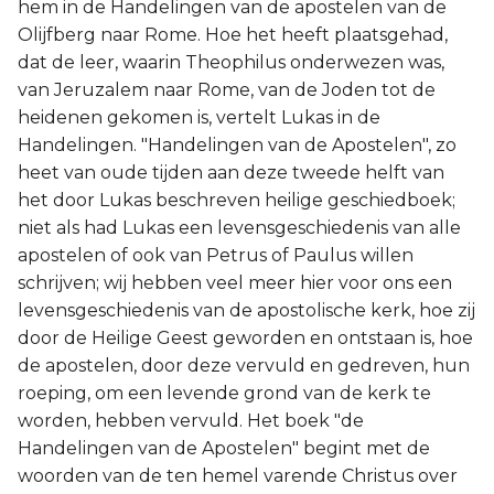
hem in de Handelingen van de apostelen van de
Joël
Olijfberg naar Rome. Hoe het heeft plaatsgehad,
dat de leer, waarin Theophilus onderwezen was,
Jona
van Jeruzalem naar Rome, van de Joden tot de
heidenen gekomen is, vertelt Lukas in de
Hábakuk
Handelingen. "Handelingen van de Apostelen", zo
heet van oude tijden aan deze tweede helft van
het door Lukas beschreven heilige geschiedboek;
niet als had Lukas een levensgeschiedenis van alle
apostelen of ook van Petrus of Paulus willen
schrijven; wij hebben veel meer hier voor ons een
levensgeschiedenis van de apostolische kerk, hoe zij
door de Heilige Geest geworden en ontstaan is, hoe
de apostelen, door deze vervuld en gedreven, hun
roeping, om een levende grond van de kerk te
worden, hebben vervuld. Het boek "de
Handelingen van de Apostelen" begint met de
woorden van de ten hemel varende Christus over