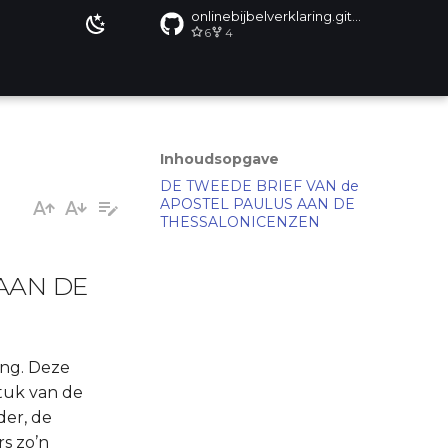
onlinebijbelverklaring.github.io
6
4
Inhoudsopgave
DE TWEEDE BRIEF VAN de
APOSTEL PAULUS AAN DE
THESSALONICENZEN
AAN DE
ang. Deze
stuk van de
der, de
rs zo’n