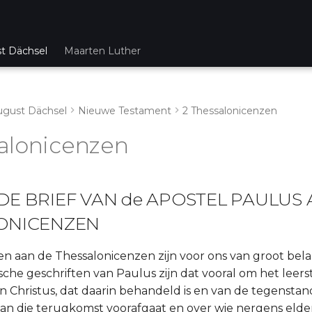
st Dächsel
Maarten Luther
ugust Dächsel
Nieuwe Testament
2 Thessalonicenzen
alonicenzen
E BRIEF VAN de APOSTEL PAULUS 
ONICENZEN
en aan de Thessalonicenzen zijn voor ons van groot bel
ische geschriften van Paulus zijn dat vooral om het leer
 Christus, dat daarin behandeld is en van de tegenstan
e aan die terugkomst voorafgaat en over wie nergens elde