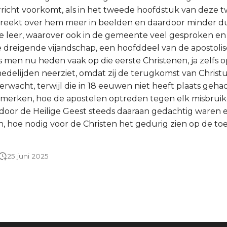
rricht voorkomt, als in het tweede hoofdstuk van deze t
reekt over hem meer in beelden en daardoor minder dui
ze leer, waarover ook in de gemeente veel gesproken en
 dreigende vijandschap, een hoofddeel van de apostoli
s men nu heden vaak op die eerste Christenen, ja zelfs 
edelijden neerziet, omdat zij de terugkomst van Christu
erwacht, terwijl die in 18 eeuwen niet heeft plaats geha
erken, hoe de apostelen optreden tegen elk misbruik
f door de Heilige Geest steeds daaraan gedachtig waren 
, hoe nodig voor de Christen het gedurig zien op de to
25 juni 2025