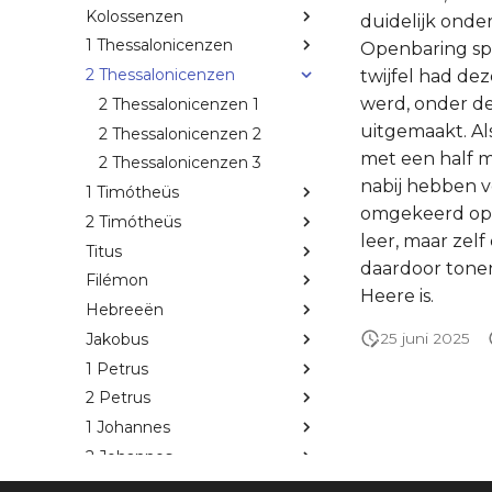
Kolossenzen
duidelijk onde
1 Thessalonicenzen
Openbaring sp
2 Thessalonicenzen
twijfel had de
werd, onder de
2 Thessalonicenzen 1
uitgemaakt. Al
2 Thessalonicenzen 2
met een half m
2 Thessalonicenzen 3
nabij hebben v
1 Timótheüs
omgekeerd opm
2 Timótheüs
leer, maar zel
Titus
daardoor tonen
Filémon
Heere is.
Hebreeën
Jakobus
25 juni 2025
1 Petrus
2 Petrus
1 Johannes
2 Johannes
3 Johannes