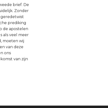
weede brief. De
delijk. Zonder
 geredetwist
sche prediking
op de apostelen
s als veel meer
d, moeten wij
en van deze
en ons
ekomst van zijn