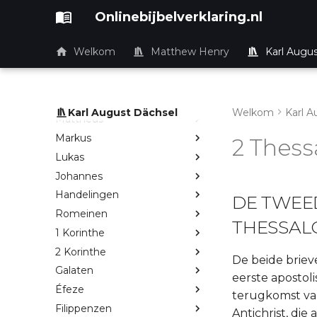
Onlinebijbelverklaring.nl
Prediker
Joël
Welkom
Matthew Henry
Karl Augu
Jona
Hábakuk
Nieuwe Testament
Karl August Dächsel
Welkom
Karl A
Matthéüs
Markus
2 Thess
Lukas
Johannes
Handelingen
DE TWEED
Romeinen
THESSAL
1 Korinthe
2 Korinthe
De beide briev
Galaten
eerste apostol
Éfeze
terugkomst van
Filippenzen
Antichrist, di