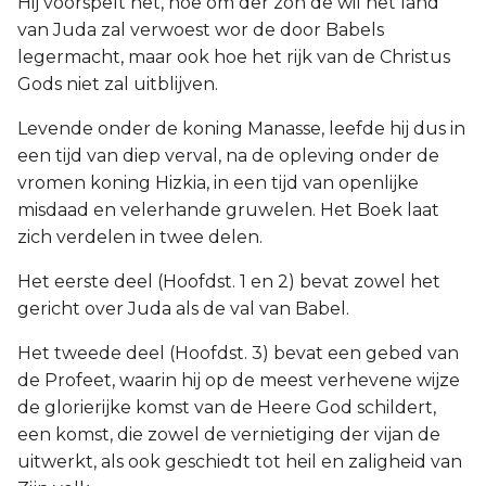
Hij voorspelt het, hoe om der zon de wil het land
van Juda zal verwoest wor de door Babels
2 Korinthe
legermacht, maar ook hoe het rijk van de Christus
Gods niet zal uitblijven.
Galaten
Levende onder de koning Manasse, leefde hij dus in
Éfeze
een tijd van diep verval, na de opleving onder de
vromen koning Hizkia, in een tijd van openlijke
Filippenzen
misdaad en velerhande gruwelen. Het Boek laat
zich verdelen in twee delen.
Kolossenzen
Het eerste deel (Hoofdst. 1 en 2) bevat zowel het
1 Thessalonicenzen
gericht over Juda als de val van Babel.
2 Thessalonicenzen
Het tweede deel (Hoofdst. 3) bevat een gebed van
de Profeet, waarin hij op de meest verhevene wijze
1 Timótheüs
de glorierijke komst van de Heere God schildert,
een komst, die zowel de vernietiging der vijan de
2 Timótheüs
uitwerkt, als ook geschiedt tot heil en zaligheid van