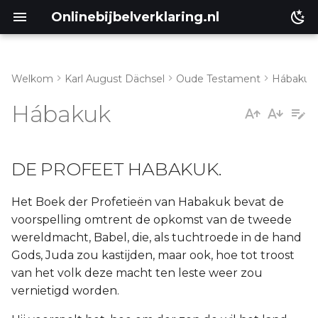
Onlinebijbelverklaring.nl
Welkom
Karl August Dächsel
Oude Testament
Hábakuk
Matthéüs
Hábakuk
Markus
DE PROFEET HABAKUK.
Lukas
Johannes
Het Boek der Profetieën van Habakuk bevat de
voorspelling omtrent de opkomst van de tweede
Handelingen
wereldmacht, Babel, die, als tuchtroede in de hand
Gods, Juda zou kastijden, maar ook, hoe tot troost
Romeinen
van het volk deze macht ten leste weer zou
vernietigd worden.
1 Korinthe