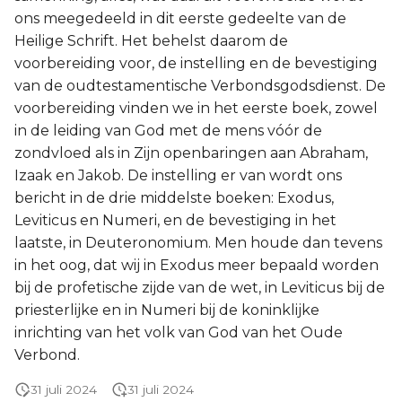
ons meegedeeld in dit eerste gedeelte van de
Titus
Heilige Schrift. Het behelst daarom de
voorbereiding voor, de instelling en de bevestiging
Filémon
van de oudtestamentische Verbondsgodsdienst. De
voorbereiding vinden we in het eerste boek, zowel
Hebreeën
in de leiding van God met de mens vóór de
Jakobus
zondvloed als in Zijn openbaringen aan Abraham,
Izaak en Jakob. De instelling er van wordt ons
1 Petrus
bericht in de drie middelste boeken: Exodus,
Leviticus en Numeri, en de bevestiging in het
2 Petrus
laatste, in Deuteronomium. Men houde dan tevens
in het oog, dat wij in Exodus meer bepaald worden
1 Johannes
bij de profetische zijde van de wet, in Leviticus bij de
priesterlijke en in Numeri bij de koninklijke
2 Johannes
inrichting van het volk van God van het Oude
Verbond.
3 Johannes
31 juli 2024
31 juli 2024