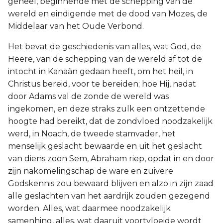
geheel, beginnende met de schepping van de
wereld en eindigende met de dood van Mozes, de
2 Korinthe
Middelaar van het Oude Verbond.
Galaten
Het bevat de geschiedenis van alles, wat God, de
Heere, van de schepping van de wereld af tot de
Éfeze
intocht in Kanaän gedaan heeft, om het heil, in
Christus bereid, voor te bereiden; hoe Hij, nadat
Filippenzen
door Adams val de zonde de wereld was
ingekomen, en deze straks zulk een ontzettende
Kolossenzen
hoogte had bereikt, dat de zondvloed noodzakelijk
werd, in Noach, de tweede stamvader, het
1 Thessalonicenzen
menselijk geslacht bewaarde en uit het geslacht
van diens zoon Sem, Abraham riep, opdat in en door
2 Thessalonicenzen
zijn nakomelingschap de ware en zuivere
Godskennis zou bewaard blijven en alzo in zijn zaad
1 Timótheüs
alle geslachten van het aardrijk zouden gezegend
worden. Alles, wat daarmee noodzakelijk
2 Timótheüs
samenhing, alles, wat daaruit voortvloeide wordt