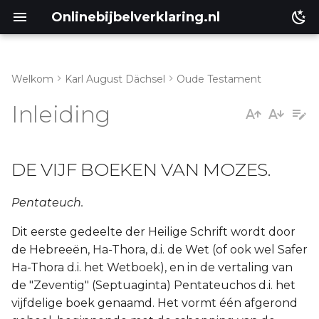
Onlinebijbelverklaring.nl
Welkom
Karl August Dächsel
Oude Testament
DE VIJF BOEKEN VAN
Matthéüs
Inleiding
MOZES.
Markus
DE VIJF BOEKEN VAN MOZES.
Lukas
Johannes
Pentateuch.
Dit eerste gedeelte der Heilige Schrift wordt door
Handelingen
de Hebreeën, Ha-Thora, d.i. de Wet (of ook wel Safer
Ha-Thora d.i. het Wetboek), en in de vertaling van
Romeinen
de "Zeventig" (Septuaginta) Pentateuchos d.i. het
vijfdelige boek genaamd. Het vormt één afgerond
1 Korinthe