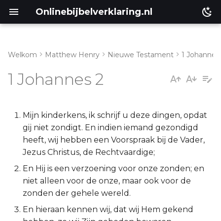
Onlinebijbelverklaring.nl
Welkom
Matthew Henry
Nieuwe Testament
1 Johannes
Genesis
Inleiding
1 Johannes 2
Éxodus
1 Johannes 2:1-2
Leviticus
1 Johannes 2:3-6
Mijn kinderkens, ik schrijf u deze dingen, opdat
gij niet zondigt. En indien iemand gezondigd
Numeri
1 Johannes 2:7-11
heeft, wij hebben een Voorspraak bij de Vader,
Jezus Christus, de Rechtvaardige;
Deuteronomium
1 Johannes 2:12-17
En Hij is een verzoening voor onze zonden; en
niet alleen voor de onze, maar ook voor de
Jozua
1 Johannes 2:18-19
zonden der gehele wereld.
En hieraan kennen wij, dat wij Hem gekend
Richteren
1 Johannes 2:20-27