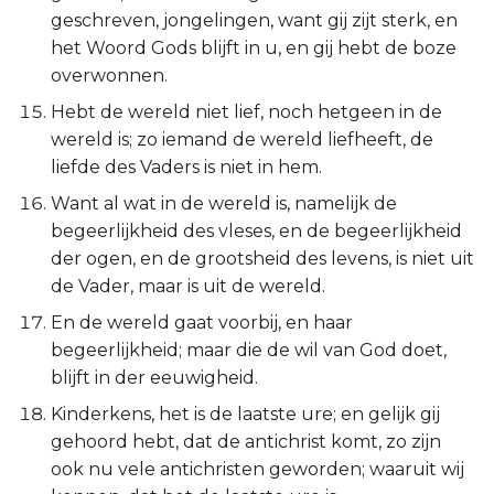
Ezechiël
geschreven, jongelingen, want gij zijt sterk, en
het Woord Gods blijft in u, en gij hebt de boze
Daniël
overwonnen.
Hebt de wereld niet lief, noch hetgeen in de
Hoséa
wereld is; zo iemand de wereld liefheeft, de
liefde des Vaders is niet in hem.
Joël
Want al wat in de wereld is, namelijk de
begeerlijkheid des vleses, en de begeerlijkheid
Amos
der ogen, en de grootsheid des levens, is niet uit
de Vader, maar is uit de wereld.
Obadja
En de wereld gaat voorbij, en haar
Jona
begeerlijkheid; maar die de wil van God doet,
blijft in der eeuwigheid.
Micha
Kinderkens, het is de laatste ure; en gelijk gij
gehoord hebt, dat de antichrist komt, zo zijn
Nahum
ook nu vele antichristen geworden; waaruit wij