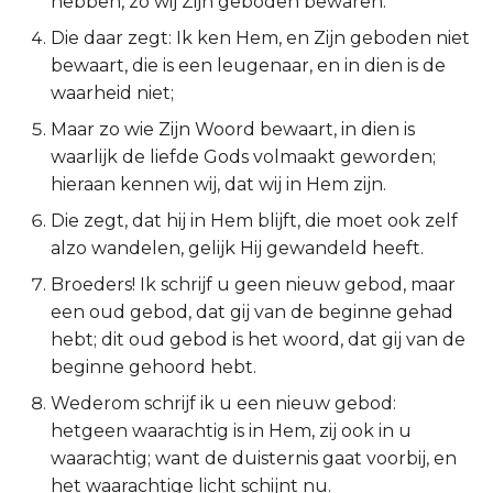
hebben, zo wij Zijn geboden bewaren.
Ruth
1 Johannes 2:28-29
Die daar zegt: Ik ken Hem, en Zijn geboden niet
bewaart, die is een leugenaar, en in dien is de
1 Samuël
waarheid niet;
Maar zo wie Zijn Woord bewaart, in dien is
2 Samuël
waarlijk de liefde Gods volmaakt geworden;
hieraan kennen wij, dat wij in Hem zijn.
1 Koningen
Die zegt, dat hij in Hem blijft, die moet ook zelf
alzo wandelen, gelijk Hij gewandeld heeft.
2 Koningen
Broeders! Ik schrijf u geen nieuw gebod, maar
1 Kronieken
een oud gebod, dat gij van de beginne gehad
hebt; dit oud gebod is het woord, dat gij van de
2 Kronieken
beginne gehoord hebt.
Wederom schrijf ik u een nieuw gebod:
Ezra
hetgeen waarachtig is in Hem, zij ook in u
waarachtig; want de duisternis gaat voorbij, en
Nehémia
het waarachtige licht schijnt nu.