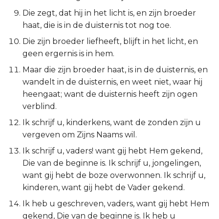
Esther
Die zegt, dat hij in het licht is, en zijn broeder
haat, die is in de duisternis tot nog toe.
Job
Die zijn broeder liefheeft, blijft in het licht, en
geen ergernis is in hem.
Psalmen
Maar die zijn broeder haat, is in de duisternis, en
wandelt in de duisternis, en weet niet, waar hij
Spreuken
heengaat; want de duisternis heeft zijn ogen
verblind.
Prediker
Ik schrijf u, kinderkens, want de zonden zijn u
Hooglied
vergeven om Zijns Naams wil.
Ik schrijf u, vaders! want gij hebt Hem gekend,
Jesaja
Die van de beginne is. Ik schrijf u, jongelingen,
want gij hebt de boze overwonnen. Ik schrijf u,
Jeremía
kinderen, want gij hebt de Vader gekend.
Klaagliederen
Ik heb u geschreven, vaders, want gij hebt Hem
gekend, Die van de beginne is. Ik heb u