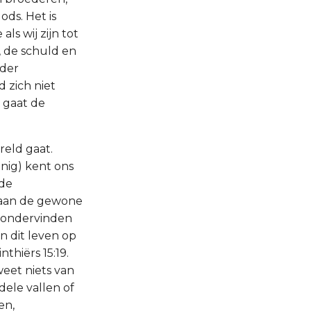
ds. Het is
s wij zijn tot
, de schuld en
 der
 zich niet
 gaat de
reld gaat.
anig) kent ons
 de
t aan de gewone
s ondervinden
n dit leven op
nthiërs 15:19.
weet niets van
ele vallen of
en,