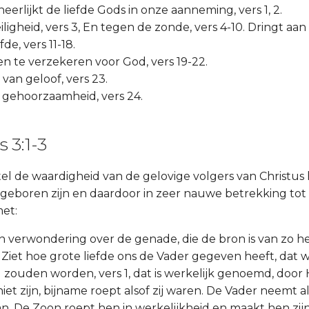
eerlijkt de liefde Gods in onze aanneming, vers 1, 2.
ligheid, vers 3, En tegen de zonde, vers 4-10. Dringt aan
fde, vers 11-18.
n te verzekeren voor God, vers 19-22.
 van geloof, vers 23.
 gehoorzaamheid, vers 24.
 3:1-3
el de waardigheid van de gelovige volgers van Christus
m geboren zijn en daardoor in zeer nauwe betrekking t
met:
zijn verwondering over de genade, die de bron is van zo he
 Ziet hoe grote liefde ons de Vader gegeven heeft, dat w
ouden worden, vers 1, dat is werkelijk genoemd, door 
et zijn, bijname roept alsof zij waren. De Vader neemt a
n. De Zoon roept hen in werkelijkheid en maakt hen zij