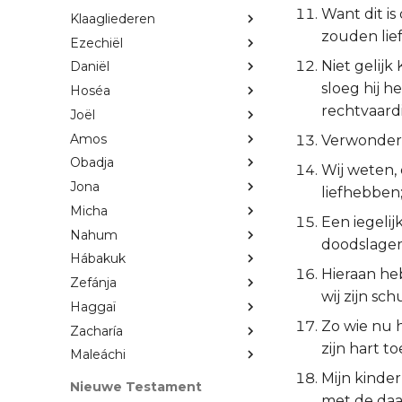
Want dit is
Klaagliederen
zouden lie
Ezechiël
Niet gelijk
Daniël
sloeg hij 
Hoséa
rechtvaardi
Joël
Amos
Verwondert 
Obadja
Wij weten, 
Jona
liefhebben; 
Micha
Een iegelij
Nahum
doodslager 
Hábakuk
Hieraan heb
Zefánja
wij zijn sc
Haggaï
Zo wie nu h
Zacharía
zijn hart t
Maleáchi
Mijn kinde
Nieuwe Testament
met de daa