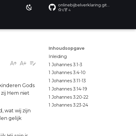
onlinebijbelverklaring.github.io
6
4
Inhoudsopgave
Inleiding
1 Johannes 3:1-3
1 Johannes 3:4-10
1 Johannes 3:11-13
j kinderen Gods
1 Johannes 3:14-19
zij Hem niet
1 Johannes 3:20-22
1 Johannes 3:23-24
 wat wij zijn
len gelijk
 Hij rein is.