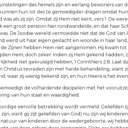
unstelingen des hemels zijn en eerlang bewoners van d
j kunnen hun lot des te gemoedigder dragen omdat hun
as als zij zijn. Omdat zij Hem niet kent, vers 1. De wer
k een groot persoon hier rondwandelde, en dat haar S
was. De Joodse wereld vermoedde niet dat de God van 
d werd uit haar eigen geslacht en woonde in haar land,
r de Zijnen hebben Hem niet aangenomen. Hij kwam tot 
igden Hem, doch zeker: indien zij Hem gekend hadden, z
ijkheid niet gekruisigd hebben, 1 Corinthiërs 2:8. Laat 
n Christus tevreden zijn met harde behandeling, want zi
d, waar zij weinig bekend zijn, en hun Heere is het eve
l bemoedigt de volhardende discipelen met het vooruitzi
ing van hun staat en waardigheid.
ordige eervolle betrekking wordt vermeld. Geliefden (
zijn, want gij zijt geliefden van God) nu zijn wij kinderen
 natuur van kinderen door de wedergeboorte, wij hebb