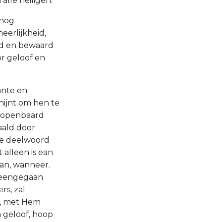
lle heiligen.
 nog
eerlijkheid,
ld en bewaard
r geloof en
ante en
hijnt om hen te
geopenbaard
aald door
se deelwoord
 alleen is ean
an, wanneer.
 heengegaan
rs, zal
t, met Hem
 geloof, hoop