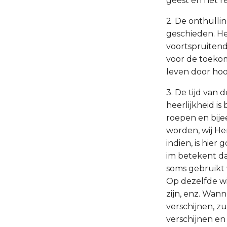
geest en het r
2. De onthulli
geschieden. Het
voortspruitend
voor de toeko
leven door hoo
3. De tijd van
heerlijkheid i
roepen en bije
worden, wij He
indien, is hi
im betekent da
soms gebruikt 
Op dezelfde wi
zijn, enz. Wan
verschijnen, z
verschijnen en