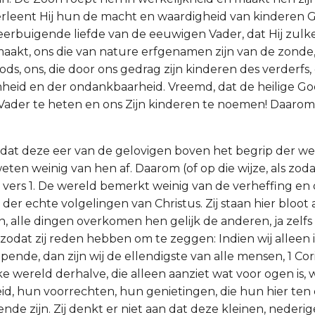
rleent Hij hun de macht en waardigheid van kinderen Go
rbuigende liefde van de eeuwigen Vader, dat Hij zulke al
maakt, ons die van nature erfgenamen zijn van de zonde
ds, ons, die door ons gedrag zijn kinderen des verderfs,
id en der ondankbaarheid. Vreemd, dat de heilige God
ader te heten en ons Zijn kinderen te noemen! Daarom
dt dat deze eer van de gelovigen boven het begrip der we
ten weinig van hen af. Daarom (of op die wijze, als zod
, vers 1. De wereld bemerkt weinig van de verheffing en
 der echte volgelingen van Christus. Zij staan hier bloo
n, alle dingen overkomen hen gelijk de anderen, ja zelf
 zodat zij reden hebben om te zeggen: Indien wij alleen i
opende, dan zijn wij de ellendigste van alle mensen, 1 Cori
ke wereld derhalve, die alleen aanziet wat voor ogen is, 
d, hun voorrechten, hun genietingen, die hun hier ten d
de zijn. Zij denkt er niet aan dat deze kleinen, nederig