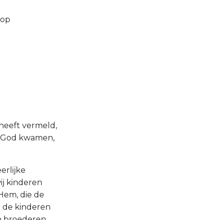
 op
 heeft vermeld,
ot God kwamen,
erlijke
ij kinderen
Hem, die de
l de kinderen
n broederen,