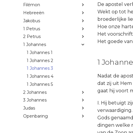
De apostel verh
Filémon
Wekt op tot hei
Hebreeën
broederlijke lie
Jakobus
Hoe onze harte
1 Petrus
Het voorschrift
2 Petrus
Het goede van
1 Johannes
1 Johannes 1
1 Johannes
1 Johannes 2
1 Johannes 3
Nadat de apost
1 Johannes 4
dat zij uit He
1 Johannes 5
gaat hij voort 
2 Johannes
3 Johannes
I. Hij betuigt 
Judas
verwaardiging.
Openbaring
Gods genaamd z
dingen welke ni
van de Zoon aa