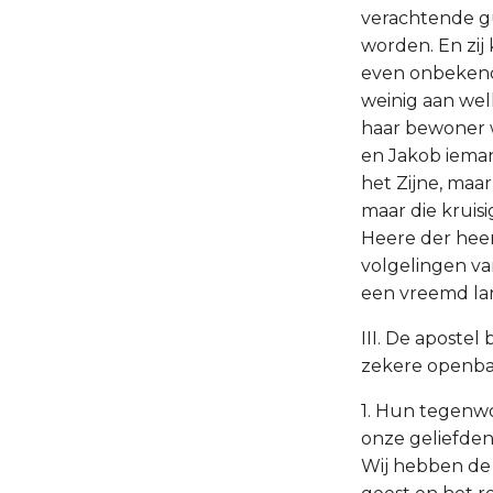
verachtende g
worden. En zi
even onbekend w
weinig aan wel
haar bewoner 
en Jakob ieman
het Zijne, maa
maar die kruis
Heere der heerl
volgelingen va
een vreemd lan
III. De aposte
zekere openbar
1. Hun tegenwo
onze geliefden 
Wij hebben de