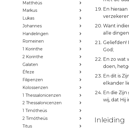
Matthéüs
En hieraan 
Markus
verzekeren
Lukas
Want indien
Johannes
alle dingen
Handelingen
Romeinen
Geliefden! 
1 Korinthe
God;
2 Korinthe
En zo wat 
Galaten
doen, hetg
Éfeze
En dit is Z
Filipenzen
elkander li
Kolossenzen
En die Zijn
1 Thessalonicenzen
wij, dat Hij
2 Thessalonicenzen
1 Timótheüs
Inleiding
2 Timótheüs
Titus