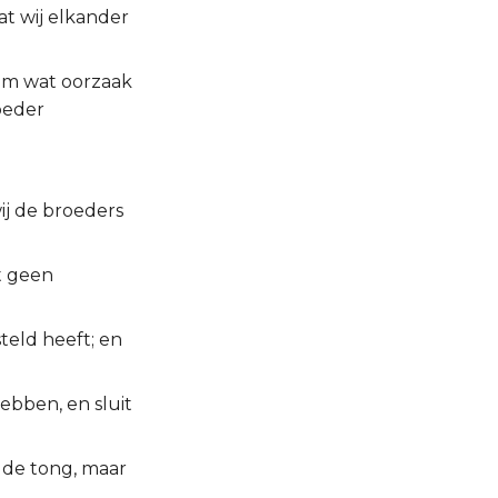
at wij elkander
n om wat oorzaak
oeder
wij de broeders
at geen
teld heeft; en
ebben, en sluit
 de tong, maar