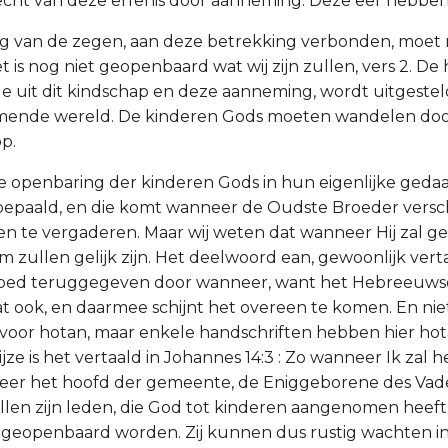
echt van deze erfenis door aanneming. Deze eer hebben a
ng van de zegen, aan deze betrekking verbonden, moet
 is nog niet geopenbaard wat wij zijn zullen, vers 2. De h
e uit dit kindschap en deze aanneming, wordt uitgeste
mende wereld. De kinderen Gods moeten wandelen doo
p.
 de openbaring der kinderen Gods in hun eigenlijke geda
s bepaald, en die komt wanneer de Oudste Broeder versc
en te vergaderen. Maar wij weten dat wanneer Hij zal 
m zullen gelijk zijn. Het deelwoord ean, gewoonlijk vert
er goed teruggegeven door wanneer, want het Hebreeuw
t ook, en daarmee schijnt het overeen te komen. En niet
voor hotan, maar enkele handschriften hebben hier hot
jze is het vertaald in Johannes 14:3 : Zo wanneer Ik zal
neer het hoofd der gemeente, de Eniggeborene des Vade
ullen zijn leden, die God tot kinderen aangenomen heef
 geopenbaard worden. Zij kunnen dus rustig wachten in