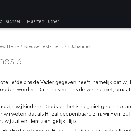
st Dächsel
Maarten Luther
ew Henry
Nieuwe Testament
1 Johannes
nes 3
rote liefde ons de Vader gegeven heeft, namelijk dat wi
uden worden. Daarom kent ons de wereld niet, omdat 
nu zijn wij kinderen Gods, en het is nog niet geopenbaard,
r wij weten, dat als Hij zal geopenbaard zijn, wij Hem zul
 wij zullen Hem zien, gelijk Hij is.
ijk, die deze hoop op Hem heeft, die reinigt zichzelf, gelijk