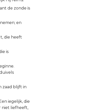
ant de zonde is
egnemen; en
gt, die heeft
ie is
beginne.
duivels
 zaad blijft in
en iegelijk, die
 niet liefheeft,