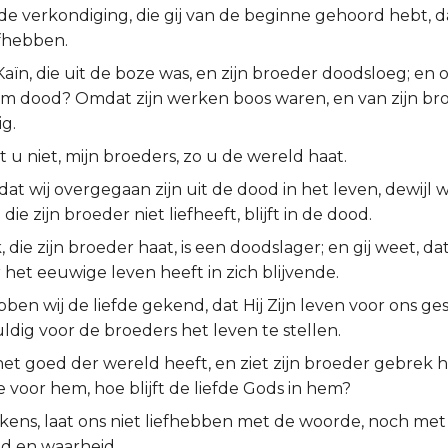
 de verkondiging, die gij van de beginne gehoord hebt, d
fhebben.
 Kaïn, die uit de boze was, en zijn broeder doodsloeg; e
hem dood? Omdat zijn werken boos waren, en van zijn br
g.
u niet, mijn broeders, zo u de wereld haat.
dat wij overgegaan zijn uit de dood in het leven, dewijl 
die zijn broeder niet liefheeft, blijft in de dood.
k, die zijn broeder haat, is een doodslager; en gij weet, d
het eeuwige leven heeft in zich blijvende.
ben wij de liefde gekend, dat Hij Zijn leven voor ons ges
huldig voor de broeders het leven te stellen.
et goed der wereld heeft, en ziet zijn broeder gebrek h
oe voor hem, hoe blijft de liefde Gods in hem?
rkens, laat ons niet liefhebben met de woorde, noch met
d en waarheid.