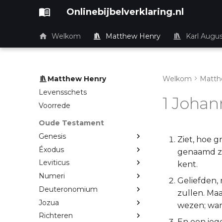
Onlinebijbelverklaring.nl
Welkom
Matthew Henry
Karl Augu
Matthew Henry
Welkom
Matth
Levensschets
1 Johan
Voorrede
Oude Testament
Genesis
Ziet, hoe g
Éxodus
genaamd zo
Leviticus
kent.
Numeri
Geliefden, 
Deuteronomium
zullen. Maa
Jozua
wezen; want
Richteren
En een iegel