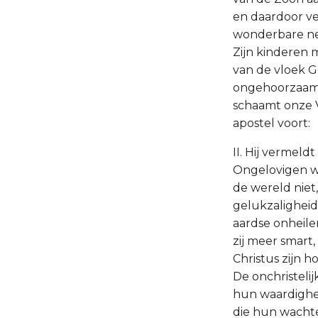
en daardoor ve
wonderbare nee
Zijn kinderen 
van de vloek Go
ongehoorzaamhe
schaamt onze V
apostel voort:
II. Hij vermel
Ongelovigen we
de wereld niet
gelukzaligheid
aardse onheile
zij meer smart,
Christus zijn h
De onchristelij
hun waardighei
die hun wachten