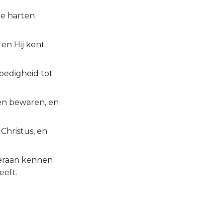
ze harten
 en Hij kent
moedigheid tot
den bewaren, en
 Christus, en
hieraan kennen
eeft.