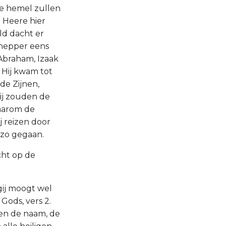
e hemel zullen
 Heere hier
eld dacht er
chepper eens
Abraham, Izaak
 Hij kwam tot
de Zijnen,
ij zouden de
daarom de
j reizen door
nzo gegaan.
cht op de
gij moogt wel
 Gods, vers 2.
en de naam, de