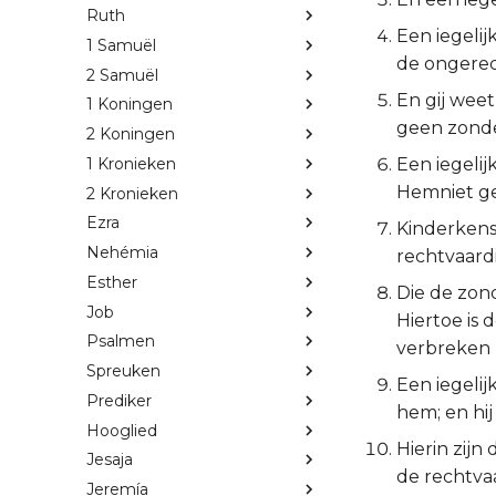
Ruth
Een iegelij
1 Samuël
de ongerec
2 Samuël
En gij wee
1 Koningen
geen zonde
2 Koningen
1 Kronieken
Een iegelijk
Hemniet ge
2 Kronieken
Ezra
Kinderkens,
Nehémia
rechtvaardig
Esther
Die de zond
Job
Hiertoe is
Psalmen
verbreken 
Spreuken
Een iegelijk
Prediker
hem; en hij
Hooglied
Hierin zijn
Jesaja
de rechtvaar
Jeremía