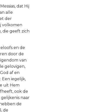
 Messias, dat Hij
an alle
et der
ij volkomen
 die geeft zich
 geloofs en de
oren door de
 eigendom van
le gelovigen,
 God af en
en iegelijk,
ie uit Hem
efheeft, ook de
gelijkenis naar
efhebben de
3, de