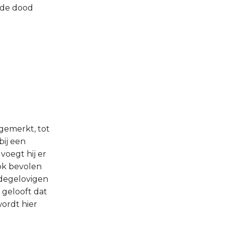
 de dood
pgemerkt, tot
bij een
voegt hij er
ok bevolen
edegelovigen
e gelooft dat
wordt hier