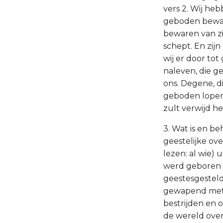
vers 2. Wij heb
geboden beware
bewaren van zi
schept. En zijn 
wij er door to
naleven, die 
ons. Degene, di
geboden lopen, 
zult verwijd he
3. Wat is en b
geestelijke ov
lezen: al wie) 
werd geboren v
geestesgesteld
gewapend met 
bestrijden en 
de wereld over