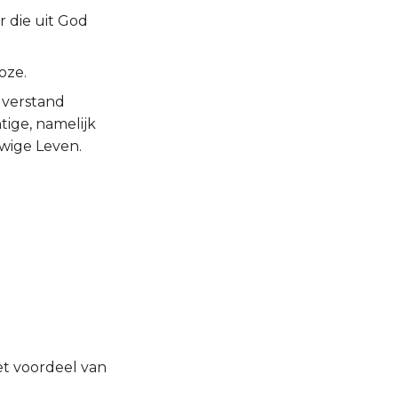
r die uit God
oze.
 verstand
tige, namelijk
uwige Leven.
et voordeel van