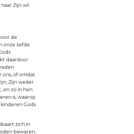
naar Zijn wil
 voor de
 onze liefde
 Gods
jkt daardoor
 reden
or ons, of omdat
ijn, Zijn weder
, en zo in hen
eren is, waarop
s kinderen Gods
baart zich in
boden bewaren,