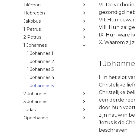
VI. De verhori
Filémon
gezondigd hebb
Hebreeën
VII. Hun bewar
Jakobus
VIII. Hun zalig
1 Petrus
IX. Hun ware k
2 Petrus
X. Waarom zij 
1 Johannes
1 Johannes 1
1 Johannes 2
1 Johannes
1 Johannes 3
I. In het slot 
1 Johannes 4
Christelijke l
1 Johannes 5
Christelijke be
2 Johannes
een derde rede
3 Johannes
door hun voort
Judas
zijn nauw in be
Openbaring
Jezus is de Chr
beschreven: