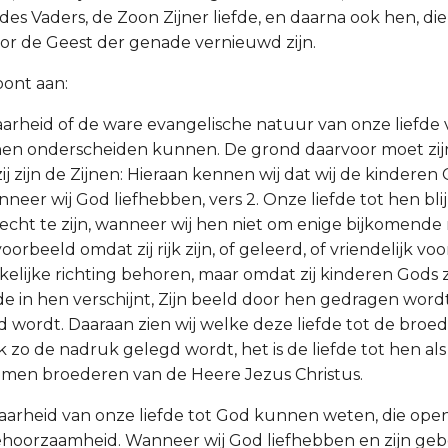
s Vaders, de Zoon Zijner liefde, en daarna ook hen, die 
r de Geest der genade vernieuwd zijn.
toont aan:
waarheid of de ware evangelische natuur van onze liefde
n onderscheiden kunnen. De grond daarvoor moet zijn
ij zijn de Zijnen: Hieraan kennen wij dat wij de kinderen
neer wij God liefhebben, vers 2. Onze liefde tot hen bli
cht te zijn, wanneer wij hen niet om enige bijkomende
voorbeeld omdat zij rijk zijn, of geleerd, of vriendelijk vo
rkelijke richting behoren, maar omdat zij kinderen Gods z
 in hen verschijnt, Zijn beeld door hen gedragen wordt
d wordt. Daaraan zien wij welke deze liefde tot de broed
k zo de nadruk gelegd wordt, het is de liefde tot hen al
omen broederen van de Heere Jezus Christus.
waarheid van onze liefde tot God kunnen weten, die open
gehoorzaamheid. Wanneer wij God liefhebben en zijn ge