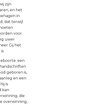
ij zijn
aren, en het
 behagen in
d, dat terwijl
 moeten
worden voor
weg uwer
neer Gij het
is.
geboorte: een
 handschriften
 God geboren is,
 aanleg en een
ij is
d kan
rwinning, die
de overwinning,