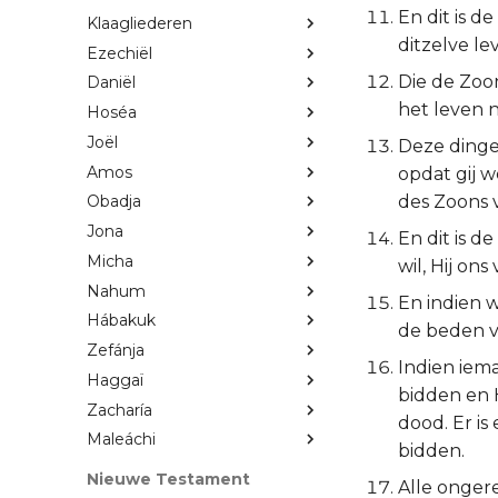
En dit is d
Klaagliederen
ditzelve lev
Ezechiël
Die de Zoon
Daniël
het leven n
Hoséa
Joël
Deze dinge
Amos
opdat gij w
des Zoons 
Obadja
Jona
En dit is d
Micha
wil, Hij ons
Nahum
En indien w
Hábakuk
de beden v
Zefánja
Indien iema
Haggaï
bidden en H
Zacharía
dood. Er is
Maleáchi
bidden.
Nieuwe Testament
Alle ongere