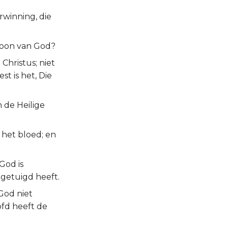
rwinning, die
 Zoon van God?
Christus; niet
t is het, Die
 de Heilige
n het bloed; en
God is
 getuigd heeft.
 God niet
ofd heeft de