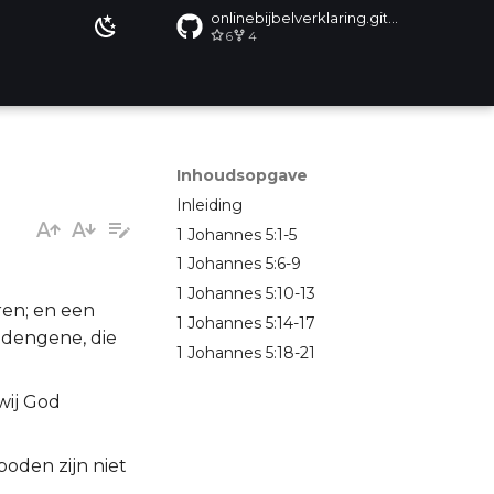
onlinebijbelverklaring.github.io
6
4
Inhoudsopgave
Inleiding
1 Johannes 5:1-5
1 Johannes 5:6-9
1 Johannes 5:10-13
oren; en een
1 Johannes 5:14-17
f dengene, die
1 Johannes 5:18-21
wij God
boden zijn niet