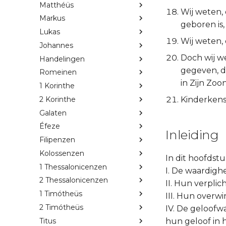
Matthéüs
Wij weten, 
Markus
geboren is,
Lukas
Wij weten, 
Johannes
Doch wij w
Handelingen
gegeven, da
Romeinen
in Zijn Zoo
1 Korinthe
2 Korinthe
Kinderkens
Galaten
Éfeze
Inleiding
Filipenzen
Kolossenzen
In dit hoofdstu
1 Thessalonicenzen
I. De waardighe
2 Thessalonicenzen
II. Hun verplic
1 Timótheüs
III. Hun overwi
2 Timótheüs
IV. De geloofwa
Titus
hun geloof in h