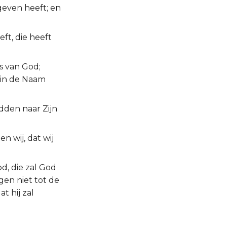
geven heeft; en
ft, die heeft
s van God;
t in de Naam
idden naar Zijn
n wij, dat wij
d, die zal God
gen niet tot de
t hij zal