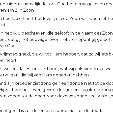
e getuigenis, namelijk dat ons God het eeuwige leven ge
en is in Zijn Zoon.
 heeft, die heeft het leven; die de Zoon van God niet hee
iet.
n heb ik u geschreven, die gelooft in de Naam des Zoon
eet, dat gij het eeuwige leven hebt, en opdat gij geloof
van God.
e vrijmoedigheid, die wij tot Hem hebben, dat zo wij iets b
 verhoort.
ij weten, dat Hij ons verhoort, wat wij ook bidden, zo wete
erkrijgen, die wij van Hem gebeden hebben.
nd zijn broeder ziet zondigen een zonde niet tot de doo
ij zal hem het leven geven, dengenen, zeg ik, die zondi
 een zonde tot de dood; voor dezelve zonde zeg ik niet, da
chtigheid is zonde; en er is zonde niet tot de dood.