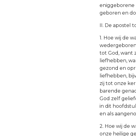
eniggeborene de
geboren en doo
II. De apostel 
1. Hoe wij de 
wedergeborene
tot God, want z
liefhebben, wan
gezond en opre
liefhebben, bij
zij tot onze ke
barende genade
God zelf gelief
in dit hoofdstu
en als aangen
2. Hoe wij de 
onze heilige 