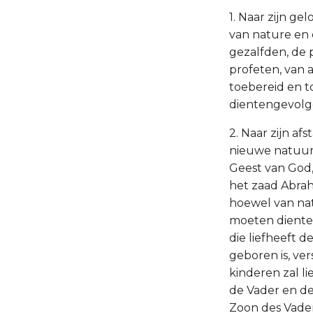
1. Naar zijn gel
van nature en d
gezalfden, de p
profeten, van 
toebereid en t
dientengevolge
2. Naar zijn af
nieuwe natuur,
Geest van God,
het zaad Abraha
hoewel van nat
moeten diente
die liefheeft d
geboren is, vers
kinderen zal l
de Vader en de
Zoon des Vader