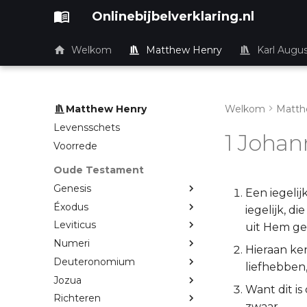
Onlinebijbelverklaring.nl
Welkom
Matthew Henry
Karl Augu
Matthew Henry
Welkom
Matth
Levensschets
1 Johan
Voorrede
Oude Testament
Genesis
Een iegelij
Éxodus
iegelijk, d
Leviticus
uit Hem ge
Numeri
Hieraan ke
Deuteronomium
liefhebben
Jozua
Want dit is
Richteren
zwaar.