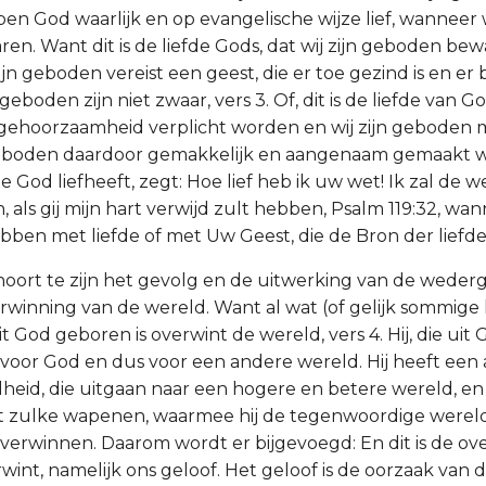
ben God waarlijk en op evangelische wijze lief, wanneer w
n. Want dit is de liefde Gods, dat wij zijn geboden bew
jn geboden vereist een geest, die er toe gezind is en er
geboden zijn niet zwaar, vers 3. Of, dit is de liefde van Go
t gehoorzaamheid verplicht worden en wij zijn geboden
geboden daardoor gemakkelijk en aangenaam gemaakt 
e God liefheeft, zegt: Hoe lief heb ik uw wet! Ik zal de 
als gij mijn hart verwijd zult hebben, Psalm 119:32, wan
bben met liefde of met Uw Geest, die de Bron der liefde 
ehoort te zijn het gevolg en de uitwerking van de weder
erwinning van de wereld. Want al wat (of gelijk sommige
uit God geboren is overwint de wereld, vers 4. Hij, die uit
oor God en dus voor een andere wereld. Hij heeft een
heid, die uitgaan naar een hogere en betere wereld, en h
zulke wapenen, waarmee hij de tegenwoordige werel
overwinnen. Daarom wordt er bijgevoegd: En dit is de ove
wint, namelijk ons geloof. Het geloof is de oorzaak van 