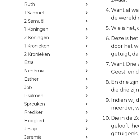
Ruth
Want al wat
1 Samuël
de wereld o
2 Samuël
Wie is het,
1 Koningen
2 Koningen
Deze is het
1 Kronieken
door het wa
getuigt, da
2 Kronieken
Ezra
Want Drie z
Nehémia
Geest; en d
Esther
En drie zij
Job
die drie zij
Psalmen
Indien wij
Spreuken
meerder; wa
Prediker
Die in de Z
Hooglied
gelooft, he
Jesaja
getuigenis,
Jeremía