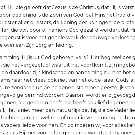
oof. Hij, die gelooft dat Jezus is de Christus, dat Hij is Vorst
oor bediening is de Zoon van God, dat Hij is het hoofd v
riester aller priesters, de koning der koningen, de profe
allen die ooit door of namens God gezalfd werden, dat H
oegerust is voor het gehele werk der eeuwige verlossing,
 over aan Zijn zorg en leiding.
stamming. Hij is uit God geboren, vers 1. Het beginsel des
 die het vergezelt of waaruit het voortkomt, zijn ingeb
 en daardoor zijn kindschap en aanneming nu niet het
ms naar het vlees, ook niet van het oude Israël Gods, al
ure zondaren uit de heidenen, stammen geestelijk van
ngevolge bemind worden. Daarom wordt er bijgevoegd: E
egenen, die geboren heeft, die heeft ook lief degenen, d
 1. Het is niet meer dan natuurlijk dat hij, die de Vader li
iefhebben, en dat wel min of meer in verhouding tot hun 
s Vaders liefde voor hen. En zo moeten wij voor alles li
s, zoals Hij met voorliefde genoemd wordt, 2 Johannes 